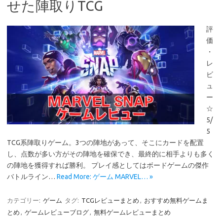
せた陣取りTCG
評
価
・
レ
ビ
ュ
ー
☆
5/
5
TCG系陣取りゲーム。3つの陣地があって、そこにカードを配置
し、点数が多い方がその陣地を確保でき、最終的に相手よりも多く
の陣地を獲得すれば勝利。 プレイ感としてはボードゲームの傑作
バトルライン…
Read More: ゲーム MARVEL… »
カテゴリー:
ゲーム
タグ:
TCGレビューまとめ
,
おすすめ無料ゲームま
とめ
,
ゲームレビューブログ
,
無料ゲームレビューまとめ