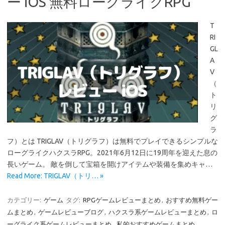
ー iOS 無料ローグライクRPG
T
RI
GL
A
V
（
ト
リ
グ
ラ
フ）とは TRIGLAV（トリグラフ）は無料でプレイできるシンプルな
ローグライクハクスラRPG。2021年6月12日に19周年を迎えた息の
長いゲーム。 敵を倒して宝箱を開けアイテムや装備を集めキャ…
Read More: TRIGLAV（トリ… »
カテゴリー:
ゲーム
タグ:
RPGゲームレビューまとめ
,
おすすめ無料ゲー
ムまとめ
,
ゲームレビューブログ
,
ハクスラ系ゲームレビューまとめ
,
ロ
ーグライク系ゲームレビューまとめ
,
私的おすすめゲームまとめ