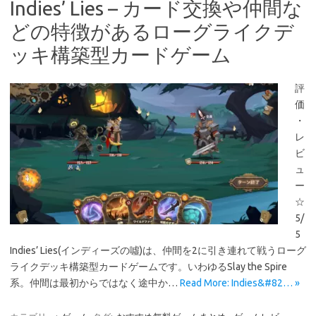
Indies’ Lies – カード交換や仲間な
どの特徴があるローグライクデ
ッキ構築型カードゲーム
評
価
・
レ
ビ
ュ
ー
☆
5/
5
Indies’ Lies(インディーズの噓)は、仲間を2に引き連れて戦うローグ
ライクデッキ構築型カードゲームです。いわゆるSlay the Spire
系。仲間は最初からではなく途中か…
Read More: Indies&#82… »