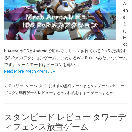
Ar
en
a
と
は
M
ec
h ArenaはiOSとAndroidで無料でリリースされている5vs5で対戦す
るPvPメカアクションゲーム。いわゆるWar Robotsみたいなゲーム
です。 ゲームモードはビーコンを奪い…
Read More: Mech Arena… »
カテゴリー:
ゲーム
タグ:
おすすめ無料ゲームまとめ
,
ゲームレビュー
ブログ
,
無料ゲームレビューまとめ
,
私的おすすめゲームまとめ
スタンピード レビュー タワーデ
ィフェンス放置ゲーム