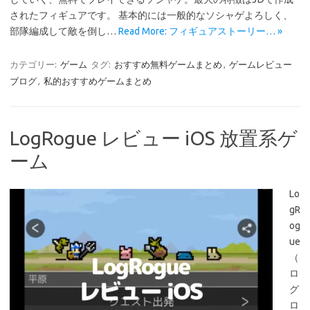
されたフィギュアです。 基本的には一般的なソシャゲよろしく、
部隊編成して敵を倒し…
Read More: フィギュアストーリー… »
カテゴリー:
ゲーム
タグ:
おすすめ無料ゲームまとめ
,
ゲームレビュー
ブログ
,
私的おすすめゲームまとめ
LogRogue レビュー iOS 放置系ゲ
ーム
Lo
gR
og
ue
（
ロ
グ
ロ