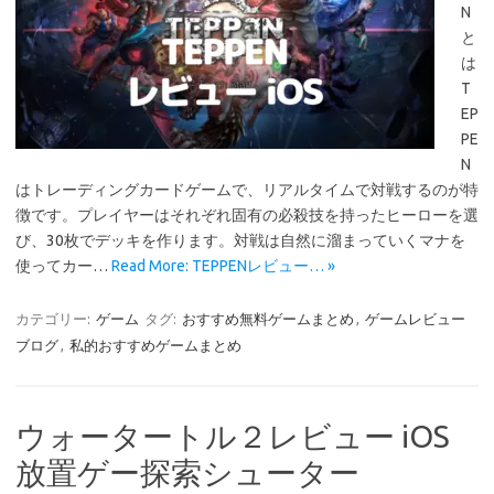
N
と
は
T
EP
PE
N
はトレーディングカードゲームで、リアルタイムで対戦するのが特
徴です。プレイヤーはそれぞれ固有の必殺技を持ったヒーローを選
び、30枚でデッキを作ります。対戦は自然に溜まっていくマナを
使ってカー…
Read More: TEPPENレビュー… »
カテゴリー:
ゲーム
タグ:
おすすめ無料ゲームまとめ
,
ゲームレビュー
ブログ
,
私的おすすめゲームまとめ
ウォータートル２レビュー iOS
放置ゲー探索シューター