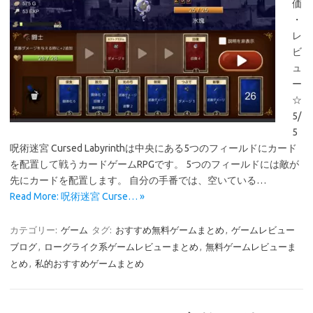
価
・
レ
ビ
ュ
ー
☆
5/
5
呪術迷宮 Cursed Labyrinthは中央にある5つのフィールドにカード
を配置して戦うカードゲームRPGです。 5つのフィールドには敵が
先にカードを配置します。 自分の手番では、空いている…
Read More: 呪術迷宮 Curse… »
カテゴリー:
ゲーム
タグ:
おすすめ無料ゲームまとめ
,
ゲームレビュー
ブログ
,
ローグライク系ゲームレビューまとめ
,
無料ゲームレビューま
とめ
,
私的おすすめゲームまとめ