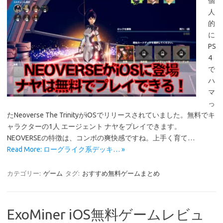
個
人
的
に
PS
4
で
ハ
マ
っ
たNeoverse The TrinityがiOSでリリースされていました。無料でキ
ャラクターの1人 エージェント ナヤをプレイできます。
NEOVERSEの特徴は、コンボの爽快感ですね。上手く育て…
Read More: ローグライク系デッキ… »
カテゴリー:
ゲーム
タグ:
おすすめ無料ゲームまとめ
ExoMiner iOS無料ゲームレビュ