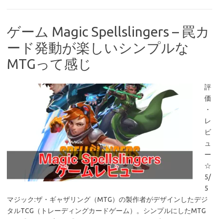
ゲーム Magic Spellslingers – 罠カ
ード発動が楽しいシンプルな
MTGって感じ
評
価
・
レ
ビ
ュ
ー
☆
5/
5
マジック:ザ・ギャザリング（MTG）の製作者がデザインしたデジ
タルTCG（トレーディングカードゲーム）。シンプルにしたMTG