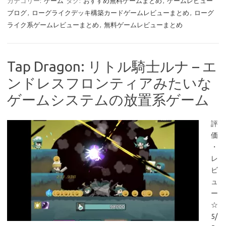
カテゴリー:
ゲーム
タグ:
おすすめ無料ゲームまとめ
,
ゲームレビュー
ブログ
,
ローグライクデッキ構築カードゲームレビューまとめ
,
ローグ
ライク系ゲームレビューまとめ
,
無料ゲームレビューまとめ
Tap Dragon: リトル騎士ルナ – エ
ンドレスフロンティアみたいな
ゲームシステムの放置系ゲーム
評
価
・
レ
ビ
ュ
ー
☆
5/