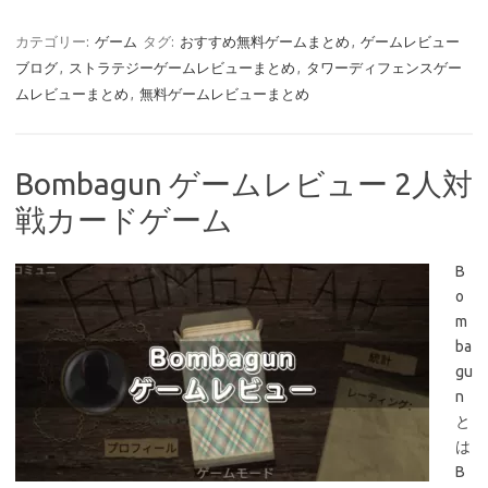
カテゴリー:
ゲーム
タグ:
おすすめ無料ゲームまとめ
,
ゲームレビュー
ブログ
,
ストラテジーゲームレビューまとめ
,
タワーディフェンスゲー
ムレビューまとめ
,
無料ゲームレビューまとめ
Bombagun ゲームレビュー 2人対
戦カードゲーム
B
o
m
ba
gu
n
と
は
B