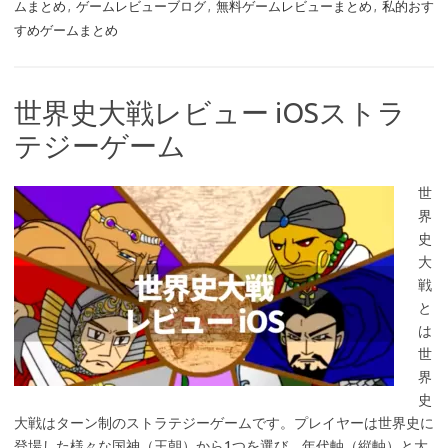
ムまとめ
,
ゲームレビューブログ
,
無料ゲームレビューまとめ
,
私的おす
すめゲームまとめ
世界史大戦レビュー iOSストラ
テジーゲーム
世
界
史
大
戦
と
は
世
界
史
大戦はターン制のストラテジーゲームです。プレイヤーは世界史に
登場した様々な国神（王朝）から1つを選び、年代軸（縦軸）と大