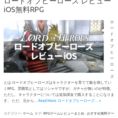
ロードオブヒーローズ レビュー
iOS無料RPG
ロ
ー
ド
オ
ブ
ヒ
ー
ロ
ー
ズ
とは ロードオブヒーローズはキャラクターを育てて敵を倒してい
くRPG。雰囲気としてはソシャゲですが、ガチャが無いのが特徴。
ただし、キャラクターについては追加課金で購入することになりま
す。 ただ、元から…
Read More: ロードオブヒーローズ… »
カテゴリー:
ゲーム
タグ:
RPGゲームレビューまとめ
,
おすすめ無料ゲー