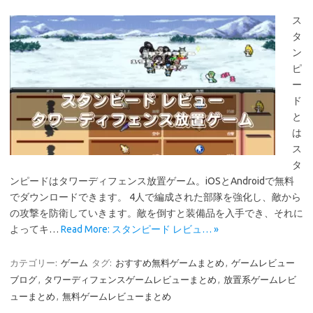
ス
タ
ン
ピ
ー
ド
と
は
ス
タ
ンピードはタワーディフェンス放置ゲーム。iOSとAndroidで無料
でダウンロードできます。 4人で編成された部隊を強化し、敵から
の攻撃を防衛していきます。敵を倒すと装備品を入手でき、それに
よってキ…
Read More: スタンピード レビュ… »
カテゴリー:
ゲーム
タグ:
おすすめ無料ゲームまとめ
,
ゲームレビュー
ブログ
,
タワーディフェンスゲームレビューまとめ
,
放置系ゲームレビ
ューまとめ
,
無料ゲームレビューまとめ