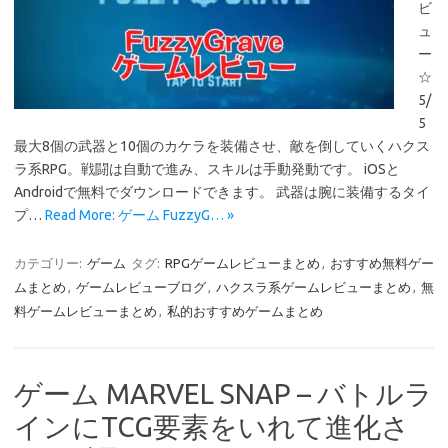
ビ
ュ
ー
☆
5/
5
最大8個の武器と10個のカケラを装備させ、敵を倒していくハクス
ラ系RPG。戦闘は自動で進み、スキルは手動発動です。 iOSと
Androidで無料でダウンロードできます。 武器は腕に装備するタイ
プ…
Read More: ゲーム FuzzyG… »
カテゴリー:
ゲーム
タグ:
RPGゲームレビューまとめ
,
おすすめ無料ゲー
ムまとめ
,
ゲームレビューブログ
,
ハクスラ系ゲームレビューまとめ
,
無
料ゲームレビューまとめ
,
私的おすすめゲームまとめ
ゲーム MARVEL SNAP – バトルラ
インにTCG要素をいれて進化さ