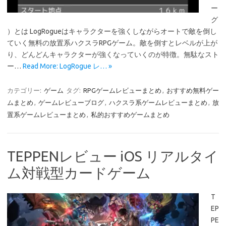
ー
グ
）とは LogRogueはキャラクターを強くしながらオートで敵を倒し
ていく無料の放置系ハクスラRPGゲーム。敵を倒すとレベルが上が
り、どんどんキャラクターが強くなっていくのが特徴。無駄なスト
ー…
Read More: LogRogue レ… »
カテゴリー:
ゲーム
タグ:
RPGゲームレビューまとめ
,
おすすめ無料ゲー
ムまとめ
,
ゲームレビューブログ
,
ハクスラ系ゲームレビューまとめ
,
放
置系ゲームレビューまとめ
,
私的おすすめゲームまとめ
TEPPENレビュー iOS リアルタイ
ム対戦型カードゲーム
T
EP
PE