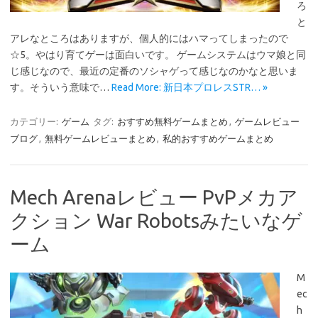
ろ
と
アレなところはありますが、個人的にはハマってしまったので
☆5。やはり育てゲーは面白いです。 ゲームシステムはウマ娘と同
じ感じなので、最近の定番のソシャゲって感じなのかなと思いま
す。そういう意味で…
Read More: 新日本プロレスSTR… »
カテゴリー:
ゲーム
タグ:
おすすめ無料ゲームまとめ
,
ゲームレビュー
ブログ
,
無料ゲームレビューまとめ
,
私的おすすめゲームまとめ
Mech Arenaレビュー PvPメカア
クション War Robotsみたいなゲ
ーム
M
ec
h