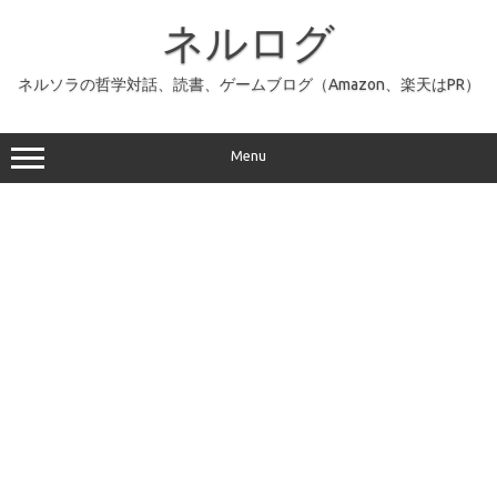
コ
ン
ネルログ
テ
ン
ツ
へ
ネルソラの哲学対話、読書、ゲームブログ（Amazon、楽天はPR）
ス
キ
ッ
プ
Menu