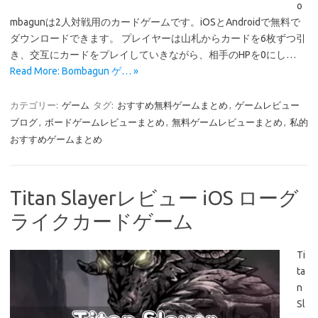
o
mbagunは2人対戦用のカードゲームです。iOSとAndroidで無料で
ダウンロードできます。 プレイヤーは山札からカードを6枚ずつ引
き、交互にカードをプレイしていきながら、相手のHPを0にし…
Read More: Bombagun ゲ… »
カテゴリー:
ゲーム
タグ:
おすすめ無料ゲームまとめ
,
ゲームレビュー
ブログ
,
ボードゲームレビューまとめ
,
無料ゲームレビューまとめ
,
私的
おすすめゲームまとめ
Titan Slayerレビュー iOS ローグ
ライクカードゲーム
Ti
ta
n
Sl