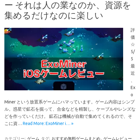
ー それは人の業なのか、資源を
集めるだけなのに楽しい
評
価
☆
5/
5
最
近
、
Ex
o
Miner という放置系ゲームにハマっています。ゲーム内容はシンプ
ル。惑星で鉱石を掘って、合金などを精製し、ケーブルやレンズな
どを作っていくだけ。 鉱石は機械が自動で集めてくれるので、そ
こに資…
Read More: ExoMiner i… »
カテゴリー:
ゲーム
タグ:
おすすめ無料ゲームまとめ
,
ゲームレビュー