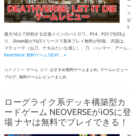
ー
☆
5/
5
最大16人で対戦する近接メインのバトロワ。PS4、PS5で9/28よ
り、Steam版が10/5リリースで基本プレイ無料が特徴。 武器は、
マチェーテ（山刀、ナタみたいな感じ）、刀、ハンマー、アーム…
Read More: 無料ゲーム DEAT… »
カテゴリー:
ゲーム
タグ:
おすすめ無料ゲームまとめ
,
ゲームレビュー
ブログ
,
無料ゲームレビューまとめ
ローグライク系デッキ構築型カ
ードゲーム NEOVERSEがiOSに登
場 ナヤは無料でプレイできる！