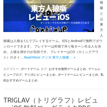
狼
噺
と
は
東
方
人
狼噺は人狼を1人でプレイするゲーム。iOSとAndroidで無料でダウ
ンロードできます。 プレイヤーは村側で吊り毎ターン吊る人を決
め、人狼を倒すのが目的です。プレイヤーはCO（カミングアウ
ト）のタイ…
Read More: デジボ 東方人狼噺 … »
カテゴリー:
ボードゲーム
タグ:
おすすめ無料ゲームまとめ
,
ゲームレ
ビューブログ
,
デジボレビューまとめ
,
ボードゲームレビューまとめ
,
私
的おすすめゲームまとめ
TRIGLAV（トリグラフ）レビュ