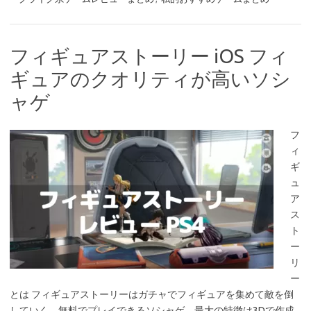
フィギュアストーリー iOS フィ
ギュアのクオリティが高いソシ
ャゲ
フ
ィ
ギ
ュ
ア
ス
ト
ー
リ
ー
とは フィギュアストーリーはガチャでフィギュアを集めて敵を倒
していく、無料でプレイできるソシャゲ。最大の特徴は3Dで作成