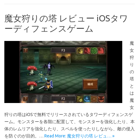
魔女狩りの塔 レビュー iOSタワ
ーディフェンスゲーム
魔
女
狩
り
の
塔
と
は
魔
女
狩りの塔はiOSで無料でリリースされているタワーディフェンスゲ
ーム。モンスターを各階に配置して、モンスターを強化したり、本
体のレムリアを強化したり、スペルを使ったりしながら、敵の侵入
を防ぐのが目的。…
Read More: 魔女狩りの塔 レビュ… »