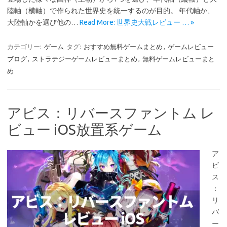
陸軸（横軸）で作られた世界史を統一するのが目的。 年代軸か、
大陸軸かを選び他の…
Read More: 世界史大戦レビュー … »
カテゴリー:
ゲーム
タグ:
おすすめ無料ゲームまとめ
,
ゲームレビュー
ブログ
,
ストラテジーゲームレビューまとめ
,
無料ゲームレビューまと
め
アビス：リバースファントム レ
ビュー iOS放置系ゲーム
ア
ビ
ス
：
リ
バ
ー