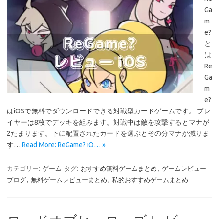
Ga
m
e?
と
は
Re
Ga
m
e?
はiOSで無料でダウンロードできる対戦型カードゲームです。 プレ
イヤーは8枚でデッキを組みます。対戦中は敵を攻撃するとマナが
2たまります。下に配置されたカードを選ぶとその分マナが減りま
す…
Read More: ReGame? iO… »
カテゴリー:
ゲーム
タグ:
おすすめ無料ゲームまとめ
,
ゲームレビュー
ブログ
,
無料ゲームレビューまとめ
,
私的おすすめゲームまとめ