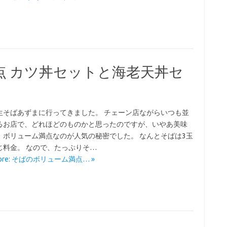
点 カツ丼セットと海老天丼セ
生そばあずまに行ってきました。 チェーン店ながらいつも並
るお店で、どれほどのものかと思ったのですが、いやあ美味
、ボリューム満点なのが人気の秘密でした。 なんとそばは3玉
じ料金。 なので、たっぷりそ…
More: そばのボリューム満点… »