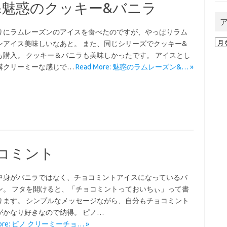
&魅惑のクッキー&バニラ
りにラムレーズンのアイスを食べたのですが、やっぱりラム
ア
ンアイス美味しいなあと。 また、同じシリーズでクッキー&
ー
も購入。 クッキー＆バニラも美味しかったです。 アイスとし
カ
構クリーミーな感じで…
Read More: 魅惑のラムレーズン&… »
イ
ブ
コミント
中身がバニラではなく、チョコミントアイスになっているバ
ン。 フタを開けると、「チョコミントっておいちぃ」って書
ります。 シンプルなメッセージながら、自分もチョコミント
がかなり好きなので納得。 ピノ…
More: ピノ クリーミーチョ… »