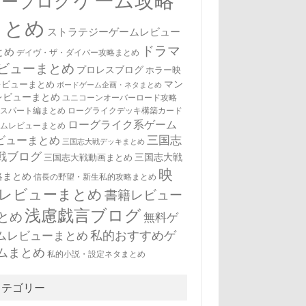
ゲーム攻略
ューブログ
まとめ
ストラテジーゲームレビュー
ドラマ
とめ
デイヴ・ザ・ダイバー攻略まとめ
ビューまとめ
プロレスブログ
ホラー映
マン
レビューまとめ
ボードゲーム企画・ネタまとめ
レビューまとめ
ユニコーンオーバーロード攻略
キスパート編まとめ
ローグライクデッキ構築カード
ローグライク系ゲーム
ームレビューまとめ
三国志
ビューまとめ
三国志大戦デッキまとめ
戦ブログ
三国志大戦
三国志大戦動画まとめ
映
略まとめ
信長の野望・新生私的攻略まとめ
レビューまとめ
書籍レビュー
浅慮戯言ブログ
とめ
無料ゲ
私的おすすめゲ
ムレビューまとめ
ムまとめ
私的小説・設定ネタまとめ
カテゴリー