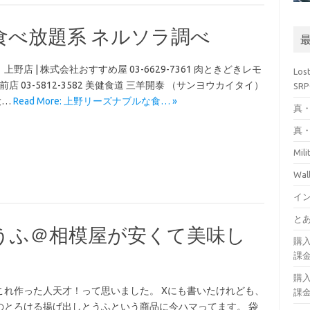
食べ放題系 ネルソラ調べ
べ。 上野店 | 株式会社おすすめ屋 03-6629-7361 肉ときどきレモ
Los
 03-5812-3582 美健食道 三羊開泰 （サンヨウカイタイ）
SR
 大…
Read More: 上野リーズナブルな食… »
真・
真・
Mil
Wa
イ
とあ
うふ＠相模屋が安くて美味し
購
課
購
これ作った人天才！って思いました。 Xにも書いたけれども、
課
のとろける揚げ出しとうふという商品に今ハマってます。 袋