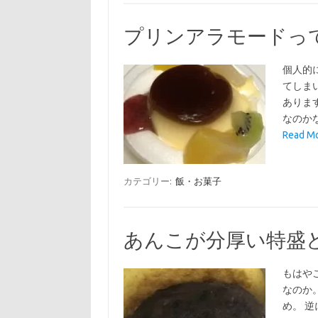
プリンアラモードっ
個人的
てしま
ありま
なのか
Read 
カテゴリー:
飯・お菓子
あんこが分厚い特盛
もはや
なのか
め。 