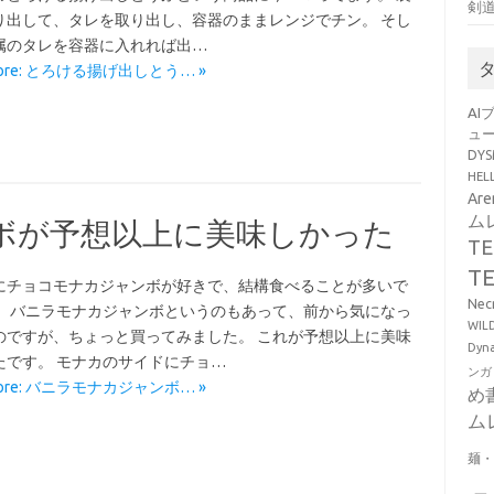
剣
り出して、タレを取り出し、容器のままレンジでチン。 そし
属のタレを容器に入れれば出…
More: とろける揚げ出しとう… »
AI
ュ
DY
HE
Ar
ム
ボが予想以上に美味しかった
T
T
にチョコモナカジャンボが好きで、結構食べることが多いで
Ne
で、バニラモナカジャンボというのもあって、前から気になっ
WI
のですが、ちょっと買ってみました。 これが予想以上に美味
Dy
たです。 モナカのサイドにチョ…
ンガ
More: バニラモナカジャンボ… »
め
ム
麺