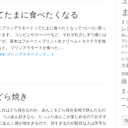
てたまに食べたくなる
ま
レ
にプリンアラモードってたまに食べたくなってついつい買っ
います。 コンビニやスーパーなど、それぞれ少しずつ違いは
画
ガ
すが、基本はフルーツ＋プリン＋生クリーム＋カステラ生地
エ
なと。 プリンアラモードが食べた…
ゲ
More: プリンアラモードって… »
レ
大
攻
画
ま
どら焼き
ー
ー
これはどら焼きなのか、あんこをどら焼き生地で挟んだもの
。 つぶあん好きなら、たっぷりあんこが楽しめるのでおすす
逆にあんこ感が強すぎるので、甘すぎるのが駄目な人は苦手か