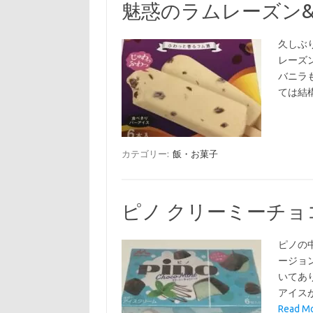
魅惑のラムレーズン
久しぶ
レーズ
バニラ
ては結
カテゴリー:
飯・お菓子
ピノ クリーミーチョ
ピノの
ージョ
いてあ
アイス
Read 