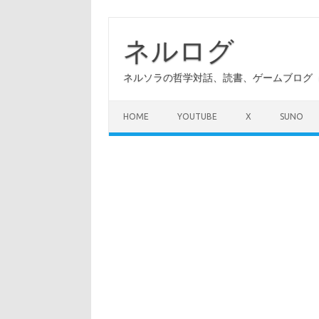
コ
ン
テ
ネルログ
ン
ツ
へ
ネルソラの哲学対話、読書、ゲームブログ（A
ス
キ
ッ
プ
HOME
YOUTUBE
X
SUNO