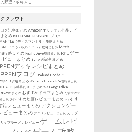
道の野望２攻略メモ
タグクラウド
ブログ記事まとめ
Amazonオリジナル作品レビ
ーまとめ
BIOHAZARD RESISTANCEブログ
SMANTLE（ディスマントル）攻略まとめ
Mech
LLDIVERS 2（ヘルダイバー2）攻略まとめ
RPGゲー
ena攻略まとめ
Pacific Drive攻略まとめ
レビューまとめ
Suno AI記事まとめ
EPPENデッキレシピまとめ
EPPENブログ
Undead Horde 2:
cropolis攻略まとめ
Welcome to ParadiZe攻略まとめ
LD HEARTS攻略私的メモまとめ
Wo Long: Fallen
おすすめドラマまとめ
nasty攻略まとめ
おすすめマ
おすす
おすすめ映画レビューまとめ
まとめ
アクションゲー
書籍レビューまとめ
レビューまとめ
カップ
アニメレビューまとめ
ゲームレビ
・カップラーメンレビュー