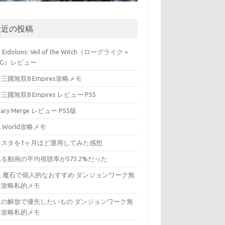
最近の投稿
t Eidolons: Veil of the Witch（ローグライク＋
PG）レビュー
三國無双8 Empires攻略メモ
三國無双8 Empires レビュー PS5
itary Merge レビュー PS5版
ll World攻略メモ
ンスタを1ヶ月ほど運用してみた感想
る動画の平均視聴率が573.2%だった
入 魔石で個人的なおすすめ ダンジョンワーク無
金攻略私的メモ
入の解放で優先したいもの ダンジョンワーク無
金攻略私的メモ