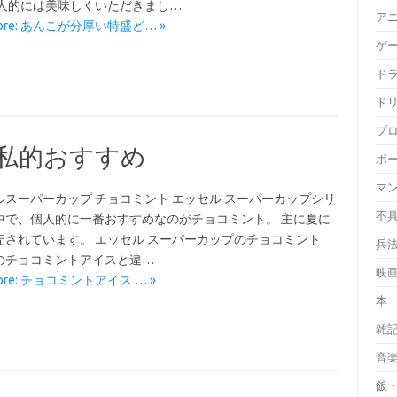
個人的には美味しくいただきまし…
ア
More: あんこが分厚い特盛ど… »
ゲ
ド
ド
プ
 私的おすすめ
ボ
マ
ルスーパーカップ チョコミント エッセル スーパーカップシリ
不
中で、個人的に一番おすすめなのがチョコミント。 主に夏に
売されています。 エッセル スーパーカップのチョコミント
兵
のチョコミントアイスと違…
映
More: チョコミントアイス … »
本
雑
音
飯