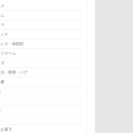
ニメ
ーム
ラマ
リンク
ロレス・格闘技
ードゲーム
ンガ
具合・障害・バグ
法書
画
記
楽
・お菓子