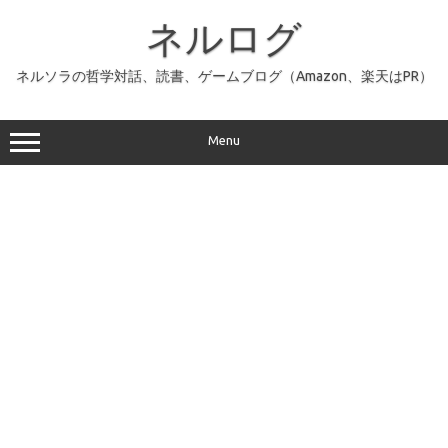
コ
ン
ネルログ
テ
ン
ツ
へ
ネルソラの哲学対話、読書、ゲームブログ（Amazon、楽天はPR）
ス
キ
ッ
プ
Menu