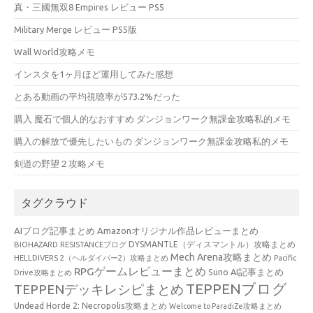
真・三國無双8 Empires レビュー PS5
Military Merge レビュー PS5版
Wall World攻略メモ
インスタを1ヶ月ほど運用してみた感想
とある動画の平均視聴率が573.2%だった
購入 魔石で個人的なおすすめ ダンジョンワーク無課金攻略私的メモ
購入の解放で優先したいもの ダンジョンワーク無課金攻略私的メモ
剣道の野望２攻略メモ
タグクラウド
AIブログ記事まとめ
Amazonオリジナル作品レビューまとめ
BIOHAZARD RESISTANCEブログ
DYSMANTLE（ディスマントル）攻略まとめ
Mech Arena攻略まとめ
HELLDIVERS 2（ヘルダイバー2）攻略まとめ
Pacific
RPGゲームレビューまとめ
Suno AI記事まとめ
Drive攻略まとめ
TEPPENブログ
TEPPENデッキレシピまとめ
Undead Horde 2: Necropolis攻略まとめ
Welcome to ParadiZe攻略まとめ