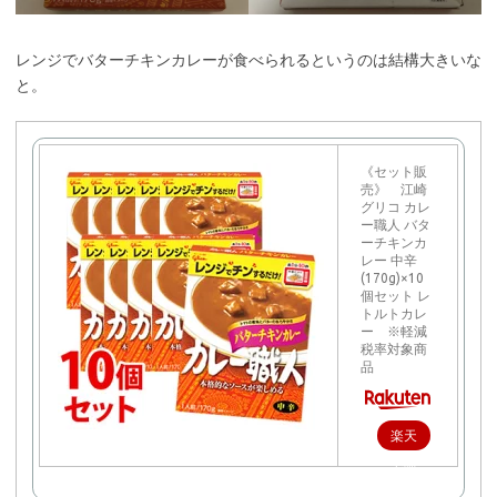
レンジでバターチキンカレーが食べられるというのは結構大きいな
と。
《セット販
売》 江崎
グリコ カレ
ー職人 バタ
ーチキンカ
レー 中辛
(170g)×10
個セット レ
トルトカレ
ー ※軽減
税率対象商
品
楽天
で購
入