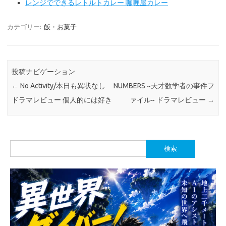
レンジでできるレトルトカレー 咖喱屋カレー
カテゴリー:
飯・お菓子
投稿ナビゲーション
←
No Activity/本日も異状なし
NUMBERS ~天才数学者の事件フ
ドラマレビュー 個人的には好き
ァイル~ ドラマレビュー
→
検
索: