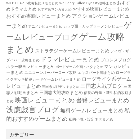
おすす
WILD HEARTS攻略私的メモまとめ
Wo Long: Fallen Dynasty攻略まとめ
めドラマまとめ
おすすめ映画レビューまとめ
おすすめマンガまとめ
アクションゲームレビュ
おすすめ書籍レビューまとめ
ゲ
ーまとめ
カップ麺・カップラーメンレビュー
アニメレビューまとめ
ゲーム攻略
ームレビューブログ
まとめ
ストラテジーゲームレビューまとめ
デイヴ・ザ・
ドラマレビューまとめ
プロレスブログ
ダイバー攻略まとめ
マンガレビュ
ホラー映画レビューまとめ
ボードゲーム企画・ネタまとめ
ーまとめ
ユニコーンオーバーロード攻略 エキスパート編まとめ
ローグラ
ローグライク系ゲーム
イクデッキ構築カードゲームレビューまとめ
三国志大戦ブログ
レビューまとめ
三国
三国志大戦デッキまとめ
三国志大戦攻略まとめ
志大戦動画まとめ
信長の野望・新生私的攻略ま
映画レビューまとめ
書籍レビューまとめ
とめ
浅慮戯言ブログ
私
無料ゲームレビューまとめ
的おすすめゲームまとめ
私的小説・設定ネタまとめ
カテゴリー