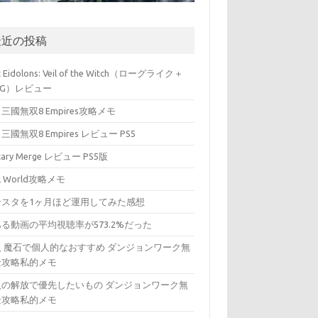
最近の投稿
t Eidolons: Veil of the Witch（ローグライク＋
PG）レビュー
三國無双8 Empires攻略メモ
三國無双8 Empires レビュー PS5
itary Merge レビュー PS5版
ll World攻略メモ
ンスタを1ヶ月ほど運用してみた感想
る動画の平均視聴率が573.2%だった
入 魔石で個人的なおすすめ ダンジョンワーク無
金攻略私的メモ
入の解放で優先したいもの ダンジョンワーク無
金攻略私的メモ