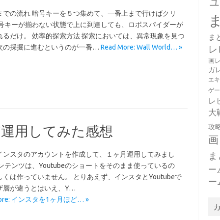
までの流れ 暗号キーを５つ集めて、一番上まで行けばクリ
暗号キーが揃わない状態で上に到達しても、ロボスパイダーが
れるだけ。 効率的探索方法 探索においては、異常現象を見つ
ま
次の採掘に進むというのが一番…
Read More: Wall World… »
レ
画
ガ
エ
ゲ
レ
大
攻
ど運用してみた感想
画
ま
インスタのアカウントを作成して、１ヶ月運用してみまし
ンテンツは、Youtubeのショートをそのまま使っているの
ー
くは作っていません。 とりあえず、インスタとYoutubeで
ー
ザ層が違うとはいえ、Y…
More: インスタを1ヶ月ほど… »