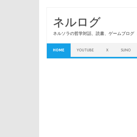
コ
ン
テ
ネルログ
ン
ツ
へ
ネルソラの哲学対話、読書、ゲームブログ（A
ス
キ
ッ
プ
HOME
YOUTUBE
X
SUNO