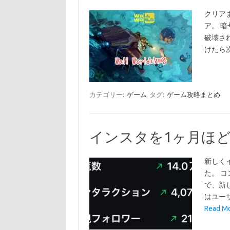
クリア
ア。 
破壊さ
けたら
カテゴリー:
ゲーム
タグ:
ゲーム攻略まとめ
インスタを1ヶ月ほ
新しく
た。 コ
で、新し
はユー
Read 