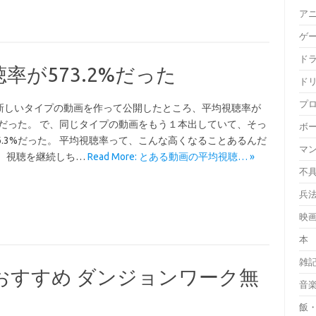
ア
ゲ
ド
率が573.2%だった
ド
プ
新しいタイプの動画を作って公開したところ、平均視聴率が
.2%だった。 で、同じタイプの動画をもう１本出していて、そっ
ボ
86.3%だった。 平均視聴率って、こんな高くなることあるんだ
マ
。 視聴を継続しち…
Read More: とある動画の平均視聴… »
不
兵
映
本
雑
おすすめ ダンジョンワーク無
音
飯