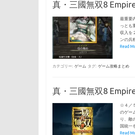
真・三國無双8 Empi
最重要
っとも
収入を
ンの兵
Read 
カテゴリー:
ゲーム
タグ:
ゲーム攻略まとめ
真・三國無双8 Empire
☆４／
のゲー
り、敵
国統一
Read 