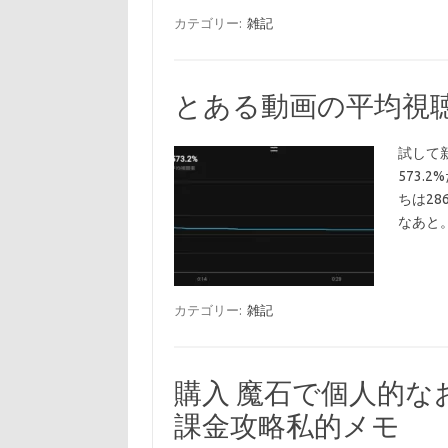
カテゴリー:
雑記
とある動画の平均視聴
試して
573
ちは2
なあと
カテゴリー:
雑記
購入 魔石で個人的な
課金攻略私的メモ