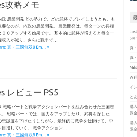
res攻略メモ
内政 農業開発 どの勢力で、どの武将でプレイしようとも、も
重要なのが、内政の農業開発。 農業開発は、毎ターンの兵糧
Los
２００アップする効果です。 基本的に武将が増えると毎ター
SR
糧収入が減り、さらに戦争で…
More: 真・三國無双8 Em… »
真・
真・
Mil
Wa
イ
s レビュー PS5
とあ
購
５ 戦略パートと戦争アクションパートを組み合わせた三国志
課
ム。 戦略パートでは、国力をアップしたり、武将を探した
の忠誠度を下げたりしながら、最終的に戦争を仕掛けて、中
購
を目指していく。 戦争アクション…
課
More: 真・三國無双8 Em… »