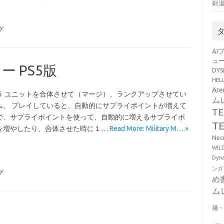
剣
グ
AI
ュ
ビュー PS5版
DY
HE
Ar
５ ユニットを合体させて（マージ）、ランクアップさせてい
ム
ム。 プレイしていると、自動的にサプライポイントが増えて
T
で、サプライポイントを使って、自動的に増えるサプライポ
T
を増やしたり、合体させた時に１…
Read More: Military M… »
Ne
WI
Dy
ンガ
グ
め
ム
麺