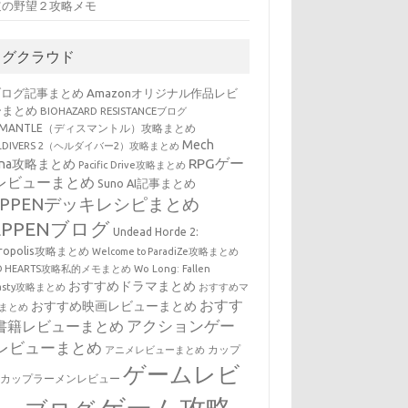
道の野望２攻略メモ
タグクラウド
ブログ記事まとめ
Amazonオリジナル作品レビ
ーまとめ
BIOHAZARD RESISTANCEブログ
SMANTLE（ディスマントル）攻略まとめ
Mech
LLDIVERS 2（ヘルダイバー2）攻略まとめ
RPGゲー
ena攻略まとめ
Pacific Drive攻略まとめ
レビューまとめ
Suno AI記事まとめ
EPPENデッキレシピまとめ
EPPENブログ
Undead Horde 2:
cropolis攻略まとめ
Welcome to ParadiZe攻略まとめ
LD HEARTS攻略私的メモまとめ
Wo Long: Fallen
おすすめドラマまとめ
nasty攻略まとめ
おすすめマ
おすす
おすすめ映画レビューまとめ
まとめ
アクションゲー
書籍レビューまとめ
レビューまとめ
カップ
アニメレビューまとめ
ゲームレビ
・カップラーメンレビュー