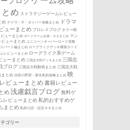
ゲーム攻略
ューブログ
まとめ
ストラテジーゲームレビュー
ドラマ
とめ
デイヴ・ザ・ダイバー攻略まとめ
ビューまとめ
プロレスブログ
ホラー映
マン
レビューまとめ
ボードゲーム企画・ネタまとめ
レビューまとめ
ユニコーンオーバーロード攻略
キスパート編まとめ
ローグライクデッキ構築カード
ローグライク系ゲーム
ームレビューまとめ
三国志
ビューまとめ
三国志大戦デッキまとめ
戦ブログ
三国志大戦
三国志大戦動画まとめ
映
略まとめ
信長の野望・新生私的攻略まとめ
レビューまとめ
書籍レビュー
浅慮戯言ブログ
とめ
無料ゲ
私的おすすめゲ
ムレビューまとめ
ムまとめ
私的小説・設定ネタまとめ
カテゴリー