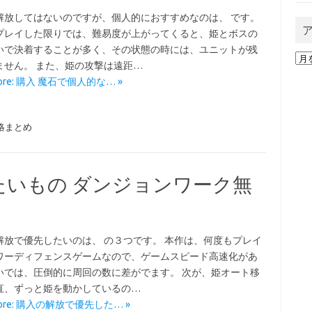
解放してはないのですが、個人的におすすめなのは、 です。
プレイした限りでは、難易度が上がってくると、姫とボスの
いで決着することが多く、その状態の時には、ユニットが残
ア
ません。 また、姫の攻撃は遠距…
ー
More: 購入 魔石で個人的な… »
カ
イ
ブ
略まとめ
たいもの ダンジョンワーク無
解放で優先したいのは、 の３つです。 本作は、何度もプレイ
ワーディフェンスゲームなので、ゲームスピード高速化があ
いでは、圧倒的に周回の数に差がでます。 次が、姫オート移
直、ずっと姫を動かしているの…
More: 購入の解放で優先した… »