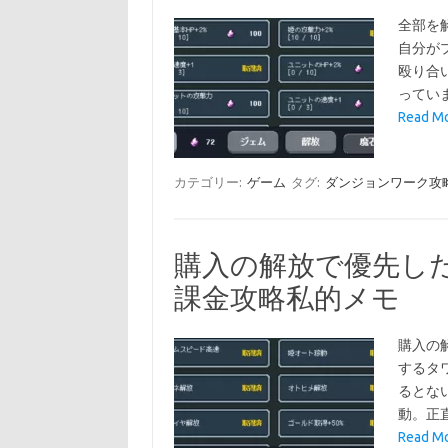
全部を
自分が
殴り合
ってい
Read 
カテゴリー:
ゲーム
タグ:
ダンジョンワーク攻
購入の解放で優先し
課金攻略私的メモ
購入の
するタ
るとな
動。正
Read 