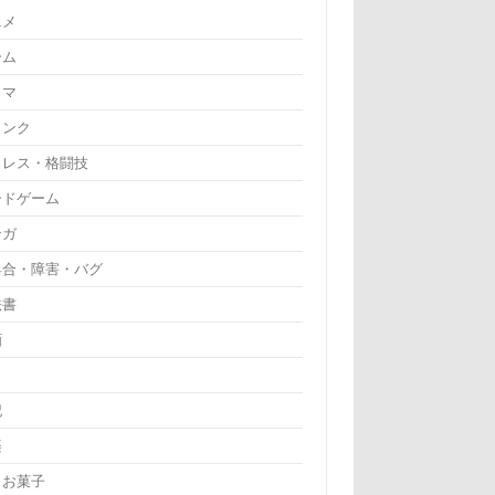
ニメ
ーム
ラマ
リンク
ロレス・格闘技
ードゲーム
ンガ
具合・障害・バグ
法書
画
記
楽
・お菓子