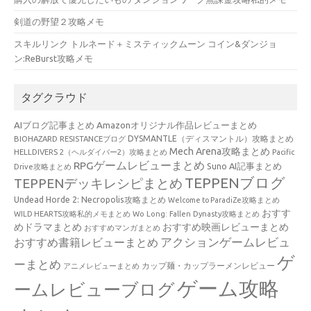
剣道の野望２攻略メモ
スキルリンク トルネード＋ミスティックムーン コイン&ダンジョ
ン:ReBurst攻略メモ
タグクラウド
AIブログ記事まとめ
Amazonオリジナル作品レビューまとめ
BIOHAZARD RESISTANCEブログ
DYSMANTLE（ディスマントル）攻略まとめ
Mech Arena攻略まとめ
HELLDIVERS 2（ヘルダイバー2）攻略まとめ
Pacific
RPGゲームレビューまとめ
Suno AI記事まとめ
Drive攻略まとめ
TEPPENブログ
TEPPENデッキレシピまとめ
Undead Horde 2: Necropolis攻略まとめ
Welcome to ParadiZe攻略まとめ
おすす
WILD HEARTS攻略私的メモまとめ
Wo Long: Fallen Dynasty攻略まとめ
めドラマまとめ
おすすめ映画レビューまとめ
おすすめマンガまとめ
アクションゲームレビュ
おすすめ書籍レビューまとめ
ゲ
ーまとめ
カップ麺・カップラーメンレビュー
アニメレビューまとめ
ゲーム攻略
ームレビューブログ