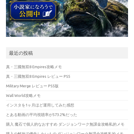
最近の投稿
真・三國無双8 Empires攻略メモ
真・三國無双8 Empires レビュー PS5
Military Merge レビュー PS5版
Wall World攻略メモ
インスタを1ヶ月ほど運用してみた感想
とある動画の平均視聴率が573.2%だった
購入 魔石で個人的なおすすめ ダンジョンワーク無課金攻略私的メモ
購入の解放で優先したいもの ダンジョンワーク無課金攻略私的メモ