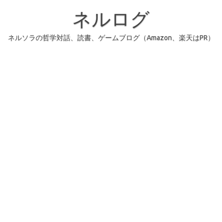
コ
ン
ネルログ
テ
ン
ツ
へ
ネルソラの哲学対話、読書、ゲームブログ（Amazon、楽天はPR）
ス
キ
ッ
プ