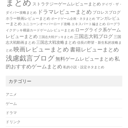
まとめ
ストラテジーゲームレビューまとめ
デイヴ・ザ・
ドラマレビューまとめ
プロレスブログ
ダイバー攻略まとめ
マンガレビュ
ホラー映画レビューまとめ
ボードゲーム企画・ネタまとめ
ーまとめ
ユニコーンオーバーロード攻略 エキスパート編まとめ
ローグラ
ローグライク系ゲーム
イクデッキ構築カードゲームレビューまとめ
三国志大戦ブログ
レビューまとめ
三国
三国志大戦デッキまとめ
三国志大戦攻略まとめ
志大戦動画まとめ
信長の野望・新生私的攻略ま
映画レビューまとめ
書籍レビューまとめ
とめ
浅慮戯言ブログ
私
無料ゲームレビューまとめ
的おすすめゲームまとめ
私的小説・設定ネタまとめ
カテゴリー
アニメ
ゲーム
ドラマ
ドリンク