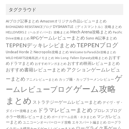
タグクラウド
AIブログ記事まとめ
Amazonオリジナル作品レビューまとめ
BIOHAZARD RESISTANCEブログ
DYSMANTLE（ディスマントル）攻略まとめ
Mech Arena攻略まとめ
HELLDIVERS 2（ヘルダイバー2）攻略まとめ
Pacific
RPGゲームレビューまとめ
Suno AI記事まとめ
Drive攻略まとめ
TEPPENブログ
TEPPENデッキレシピまとめ
Undead Horde 2: Necropolis攻略まとめ
Welcome to ParadiZe攻略まとめ
おすす
WILD HEARTS攻略私的メモまとめ
Wo Long: Fallen Dynasty攻略まとめ
めドラマまとめ
おすすめ映画レビューまとめ
おすすめマンガまとめ
アクションゲームレビュ
おすすめ書籍レビューまとめ
ゲ
ーまとめ
カップ麺・カップラーメンレビュー
アニメレビューまとめ
ゲーム攻略
ームレビューブログ
まとめ
ストラテジーゲームレビューまとめ
デイヴ・ザ・
ドラマレビューまとめ
プロレスブログ
ダイバー攻略まとめ
マンガレビュ
ホラー映画レビューまとめ
ボードゲーム企画・ネタまとめ
ーまとめ
ユニコーンオーバーロード攻略 エキスパート編まとめ
ローグラ
ローグライク系ゲーム
イクデッキ構築カードゲームレビューまとめ