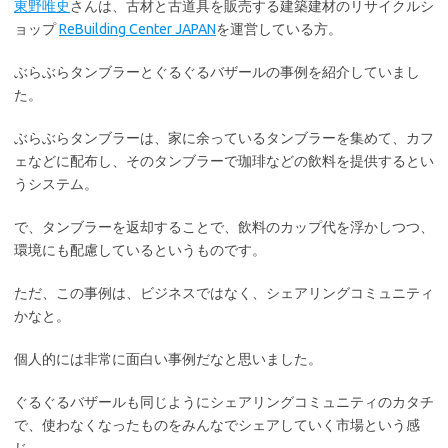
東野唯史
さんは、古材と古道具を販売する建築建材のリサイクルシ
ョップ
ReBuilding Center JAPAN
を運営している方。
ぶらぶらタンブラーとぐるぐるバザールの事例を紹介していまし
た。
ぶらぶらタンブラーは、家に余っているタンブラーを集めて、カフ
ェなどに配布し、そのタンブラーで珈琲などの飲料を提供するとい
うシステム。
で、タンブラーを返却することで、飲料のカップ代を浮かしつつ、
環境にも配慮しているというものです。
ただ、この事例は、ビジネスではなく、シェアリングコミュニティ
かなと。
個人的には非常に面白い事例だなと思いました。
ぐるぐるバザールも同じようにシェアリングコミュニティのカタチ
で、使わなくなったものをみんなでシェアしていく市場という感