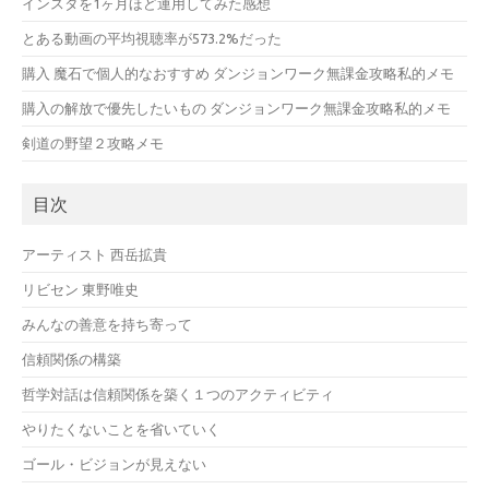
インスタを1ヶ月ほど運用してみた感想
とある動画の平均視聴率が573.2%だった
購入 魔石で個人的なおすすめ ダンジョンワーク無課金攻略私的メモ
購入の解放で優先したいもの ダンジョンワーク無課金攻略私的メモ
剣道の野望２攻略メモ
目次
アーティスト 西岳拡貴
リビセン 東野唯史
みんなの善意を持ち寄って
信頼関係の構築
哲学対話は信頼関係を築く１つのアクティビティ
やりたくないことを省いていく
ゴール・ビジョンが見えない