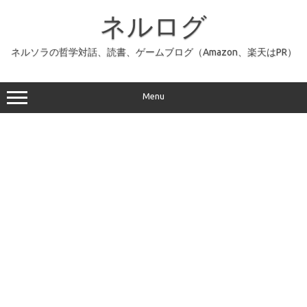
コ
ン
ネルログ
テ
ン
ツ
へ
ネルソラの哲学対話、読書、ゲームブログ（Amazon、楽天はPR）
ス
キ
ッ
プ
Menu