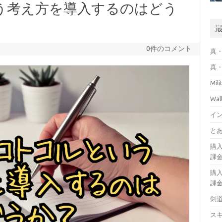
う考え方を導入するのはどう
0件のコメント
真・
真・
Mil
Wa
イ
とあ
購
課
購
課
剣
ス