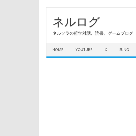
コ
ン
テ
ネルログ
ン
ツ
へ
ネルソラの哲学対話、読書、ゲームブログ（A
ス
キ
ッ
プ
HOME
YOUTUBE
X
SUNO