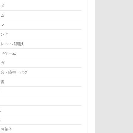
ニメ
ーム
ラマ
リンク
ロレス・格闘技
ードゲーム
ンガ
具合・障害・バグ
法書
画
記
楽
・お菓子