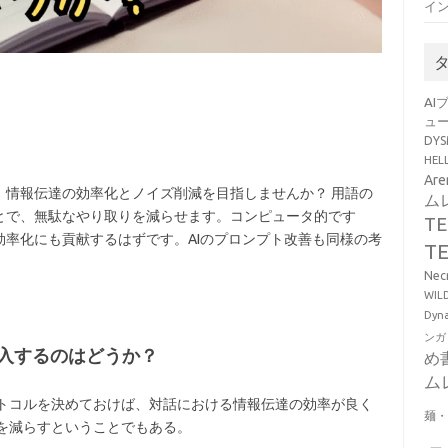
イン
AI
ュ
DY
HE
Ar
し、情報伝達の効率化とノイズ削減を目指しませんか？ 用語の
ム
とで、無駄なやり取りを減らせます。コンピュータ的です
T
率化にも貢献するはずです。AIのプロンプト改善も同様の考
T
Ne
WI
Dy
ンガ
入するのはどうか？
め
ム
ロトコルを決めておけば、対話における情報伝達の効率が良く
麺
を減らすということでもある。