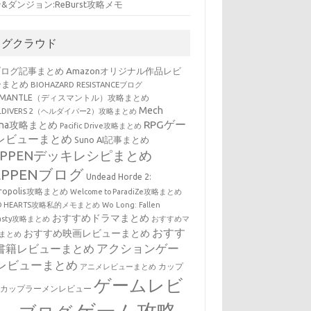
&ダンジョン:ReBurst攻略メモ
タグクラウド
ブログ記事まとめ
Amazonオリジナル作品レビ
ーまとめ
BIOHAZARD RESISTANCEブログ
SMANTLE（ディスマントル）攻略まとめ
Mech
LLDIVERS 2（ヘルダイバー2）攻略まとめ
RPGゲー
ena攻略まとめ
Pacific Drive攻略まとめ
レビューまとめ
Suno AI記事まとめ
EPPENデッキレシピまとめ
EPPENブログ
Undead Horde 2:
cropolis攻略まとめ
Welcome to ParadiZe攻略まとめ
LD HEARTS攻略私的メモまとめ
Wo Long: Fallen
おすすめドラマまとめ
nasty攻略まとめ
おすすめマ
おすす
おすすめ映画レビューまとめ
まとめ
アクションゲー
書籍レビューまとめ
レビューまとめ
カップ
アニメレビューまとめ
ゲームレビ
・カップラーメンレビュー