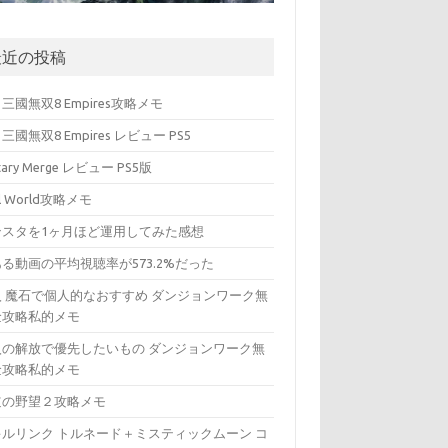
最近の投稿
三國無双8 Empires攻略メモ
三國無双8 Empires レビュー PS5
itary Merge レビュー PS5版
ll World攻略メモ
ンスタを1ヶ月ほど運用してみた感想
る動画の平均視聴率が573.2%だった
入 魔石で個人的なおすすめ ダンジョンワーク無
金攻略私的メモ
入の解放で優先したいもの ダンジョンワーク無
金攻略私的メモ
道の野望２攻略メモ
キルリンク トルネード＋ミスティックムーン コ