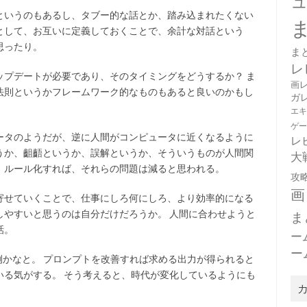
というのもあるし、タブー的な話とか、踏み込まれたくない
として、お互いに定義しておくことで、余計な対話という
思ったり。
ま
レ
ップデートが必要であり、そのタイミングをどうするか？ ま
画
法則というかフレームワーク的なものもあると良いのかもし
ガ
エ
ゲ
ータのようだが、逆に人間がコンピュータに近くなるように
レ
うか、齟齬というか、誤解というか、そういうものが人間関
大
、ルール化すれば、それらの問題は減ると思われる。
攻
画
寄せていくことで、仕事にしろ何にしろ、より効率的になる
しやすいと思うのは自分だけだろうか。 人間に合わせようと
ま
話。
ー
ー
例かなと。 プロンプトを改善すれば求める出力が得られると
いる気がする。 そう考えると、時代が変化しているようにも