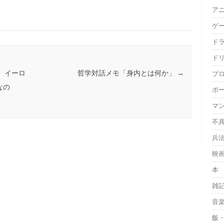
ア
ゲ
ド
ド
、イーロ
哲学対話メモ「身内とは何か」
→
プ
なの
ボ
マ
不
兵
映
本
雑
音
飯