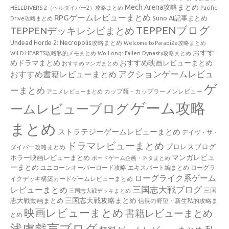
Mech Arena攻略まとめ
HELLDIVERS 2（ヘルダイバー2）攻略まとめ
Pacific
RPGゲームレビューまとめ
Suno AI記事まとめ
Drive攻略まとめ
TEPPENブログ
TEPPENデッキレシピまとめ
Undead Horde 2: Necropolis攻略まとめ
Welcome to ParadiZe攻略まとめ
おすす
WILD HEARTS攻略私的メモまとめ
Wo Long: Fallen Dynasty攻略まとめ
めドラマまとめ
おすすめ映画レビューまとめ
おすすめマンガまとめ
アクションゲームレビュ
おすすめ書籍レビューまとめ
ゲ
ーまとめ
カップ麺・カップラーメンレビュー
アニメレビューまとめ
ゲーム攻略
ームレビューブログ
まとめ
ストラテジーゲームレビューまとめ
デイヴ・ザ・
ドラマレビューまとめ
プロレスブログ
ダイバー攻略まとめ
マンガレビュ
ホラー映画レビューまとめ
ボードゲーム企画・ネタまとめ
ーまとめ
ユニコーンオーバーロード攻略 エキスパート編まとめ
ローグラ
ローグライク系ゲーム
イクデッキ構築カードゲームレビューまとめ
三国志大戦ブログ
レビューまとめ
三国
三国志大戦デッキまとめ
三国志大戦攻略まとめ
志大戦動画まとめ
信長の野望・新生私的攻略ま
映画レビューまとめ
書籍レビューまとめ
とめ
浅慮戯言ブログ