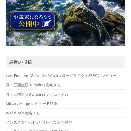
最近の投稿
Lost Eidolons: Veil of the Witch（ローグライク＋SRPG）レビュー
真・三國無双8 Empires攻略メモ
真・三國無双8 Empires レビュー PS5
Military Merge レビュー PS5版
Wall World攻略メモ
インスタを1ヶ月ほど運用してみた感想