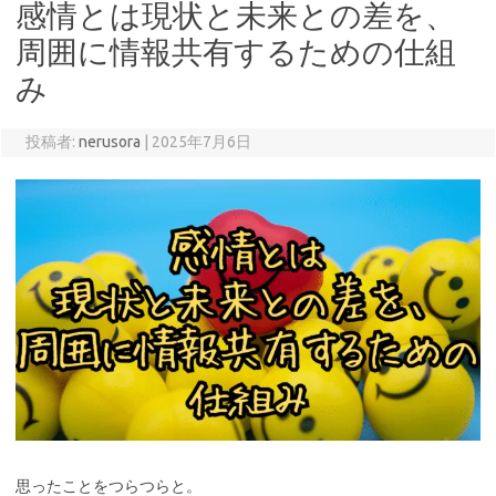
感情とは現状と未来との差を、
周囲に情報共有するための仕組
み
投稿者:
nerusora
|
2025年7月6日
思ったことをつらつらと。