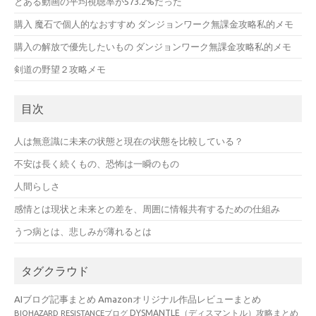
とある動画の平均視聴率が573.2%だった
購入 魔石で個人的なおすすめ ダンジョンワーク無課金攻略私的メモ
購入の解放で優先したいもの ダンジョンワーク無課金攻略私的メモ
剣道の野望２攻略メモ
目次
人は無意識に未来の状態と現在の状態を比較している？
不安は長く続くもの、恐怖は一瞬のもの
人間らしさ
感情とは現状と未来との差を、周囲に情報共有するための仕組み
うつ病とは、悲しみが薄れるとは
タグクラウド
AIブログ記事まとめ
Amazonオリジナル作品レビューまとめ
BIOHAZARD RESISTANCEブログ
DYSMANTLE（ディスマントル）攻略まとめ