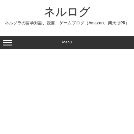
コ
ン
ネルログ
テ
ン
ツ
へ
ネルソラの哲学対話、読書、ゲームブログ（Amazon、楽天はPR）
ス
キ
ッ
プ
Menu