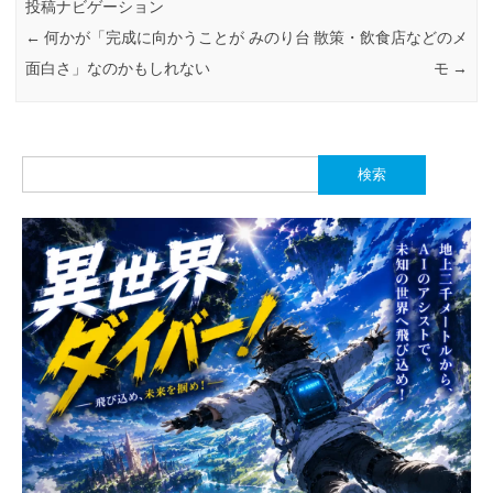
投稿ナビゲーション
←
何かが「完成に向かうことが
みのり台 散策・飲食店などのメ
面白さ」なのかもしれない
モ
→
検
索: