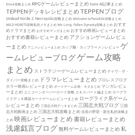
RPGゲームレビューまとめ
Suno AI記事まとめ
Drive攻略まとめ
TEPPENブログ
TEPPENデッキレシピまとめ
Undead Horde 2: Necropolis攻略まとめ
Welcome to ParadiZe攻略まとめ
おすす
WILD HEARTS攻略私的メモまとめ
Wo Long: Fallen Dynasty攻略まとめ
めドラマまとめ
おすすめ映画レビューまとめ
おすすめマンガまとめ
アクションゲームレビュ
おすすめ書籍レビューまとめ
ゲ
ーまとめ
カップ麺・カップラーメンレビュー
アニメレビューまとめ
ゲーム攻略
ームレビューブログ
まとめ
ストラテジーゲームレビューまとめ
デイヴ・ザ・
ドラマレビューまとめ
プロレスブログ
ダイバー攻略まとめ
マンガレビュ
ホラー映画レビューまとめ
ボードゲーム企画・ネタまとめ
ーまとめ
ユニコーンオーバーロード攻略 エキスパート編まとめ
ローグラ
ローグライク系ゲーム
イクデッキ構築カードゲームレビューまとめ
三国志大戦ブログ
レビューまとめ
三国
三国志大戦デッキまとめ
三国志大戦攻略まとめ
志大戦動画まとめ
信長の野望・新生私的攻略ま
映画レビューまとめ
書籍レビューまとめ
とめ
浅慮戯言ブログ
私
無料ゲームレビューまとめ