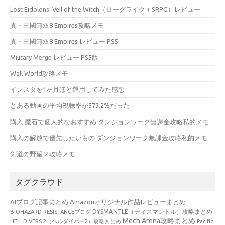
Lost Eidolons: Veil of the Witch（ローグライク＋SRPG）レビュー
真・三國無双8 Empires攻略メモ
真・三國無双8 Empires レビュー PS5
Military Merge レビュー PS5版
Wall World攻略メモ
インスタを1ヶ月ほど運用してみた感想
とある動画の平均視聴率が573.2%だった
購入 魔石で個人的なおすすめ ダンジョンワーク無課金攻略私的メモ
購入の解放で優先したいもの ダンジョンワーク無課金攻略私的メモ
剣道の野望２攻略メモ
タグクラウド
AIブログ記事まとめ
Amazonオリジナル作品レビューまとめ
BIOHAZARD RESISTANCEブログ
DYSMANTLE（ディスマントル）攻略まとめ
Mech Arena攻略まとめ
HELLDIVERS 2（ヘルダイバー2）攻略まとめ
Pacific