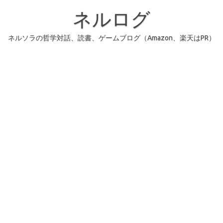
コ
ン
ネルログ
テ
ン
ツ
へ
ネルソラの哲学対話、読書、ゲームブログ（Amazon、楽天はPR）
ス
キ
ッ
プ