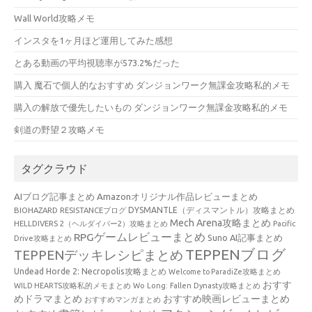
Wall World攻略メモ
インスタを1ヶ月ほど運用してみた感想
とある動画の平均視聴率が573.2%だった
購入 魔石で個人的なおすすめ ダンジョンワーク無課金攻略私的メモ
購入の解放で優先したいもの ダンジョンワーク無課金攻略私的メモ
剣道の野望２攻略メモ
タグクラウド
AIブログ記事まとめ
Amazonオリジナル作品レビューまとめ
BIOHAZARD RESISTANCEブログ
DYSMANTLE（ディスマントル）攻略まとめ
Mech Arena攻略まとめ
HELLDIVERS 2（ヘルダイバー2）攻略まとめ
Pacific
RPGゲームレビューまとめ
Suno AI記事まとめ
Drive攻略まとめ
TEPPENブログ
TEPPENデッキレシピまとめ
Undead Horde 2: Necropolis攻略まとめ
Welcome to ParadiZe攻略まとめ
おすす
WILD HEARTS攻略私的メモまとめ
Wo Long: Fallen Dynasty攻略まとめ
めドラマまとめ
おすすめ映画レビューまとめ
おすすめマンガまとめ