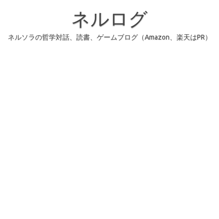
コ
ン
ネルログ
テ
ン
ツ
へ
ネルソラの哲学対話、読書、ゲームブログ（Amazon、楽天はPR）
ス
キ
ッ
プ