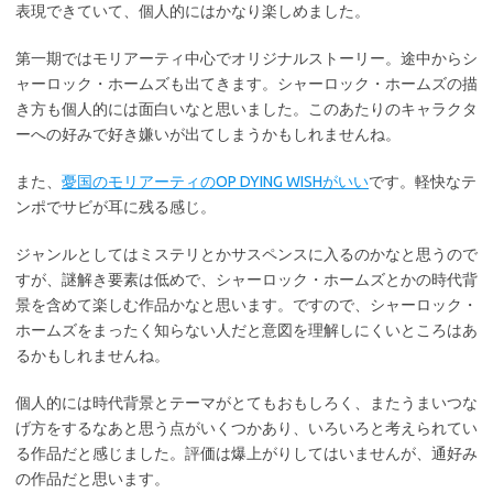
表現できていて、個人的にはかなり楽しめました。
第一期ではモリアーティ中心でオリジナルストーリー。途中からシ
ャーロック・ホームズも出てきます。シャーロック・ホームズの描
き方も個人的には面白いなと思いました。このあたりのキャラクタ
ーへの好みで好き嫌いが出てしまうかもしれませんね。
また、
憂国のモリアーティのOP DYING WISHがいい
です。軽快なテ
ンポでサビが耳に残る感じ。
ジャンルとしてはミステリとかサスペンスに入るのかなと思うので
すが、謎解き要素は低めで、シャーロック・ホームズとかの時代背
景を含めて楽しむ作品かなと思います。ですので、シャーロック・
ホームズをまったく知らない人だと意図を理解しにくいところはあ
るかもしれませんね。
個人的には時代背景とテーマがとてもおもしろく、またうまいつな
げ方をするなあと思う点がいくつかあり、いろいろと考えられてい
る作品だと感じました。評価は爆上がりしてはいませんが、通好み
の作品だと思います。