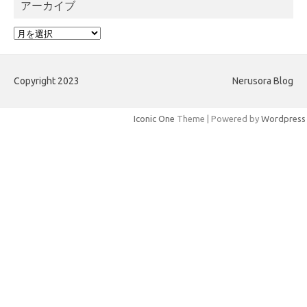
アーカイブ
ア
ー
カ
イ
Copyright 2023
Nerusora Blog
ブ
Iconic One
Theme | Powered by
Wordpress