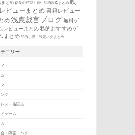
映
略まとめ
信長の野望・新生私的攻略まとめ
レビューまとめ
書籍レビュー
浅慮戯言ブログ
とめ
無料ゲ
私的おすすめゲ
ムレビューまとめ
ムまとめ
私的小説・設定ネタまとめ
カテゴリー
ニメ
ーム
ラマ
リンク
ロレス・格闘技
ードゲーム
ンガ
具合・障害・バグ