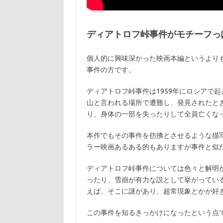
ディアトロフ峠事件がモチーフっ
個人的に興味深かった映画本編というより
事件の方です。
ディアトロフ峠事件は1959年にロシアで
山と言われる場所で遭難し、発見されたと
り、身体の一部を失ったりして全員亡くな
本作でもその事件を彷彿とさせるような描
ラー映画あるある的もありますが事件と似
ディアトロフ峠事件については色々と解明
ったり、雪崩が有力な説として挙がってい
えば、そこに謎があり、超常現象とかが好
この事件を知るきっかけになったという点