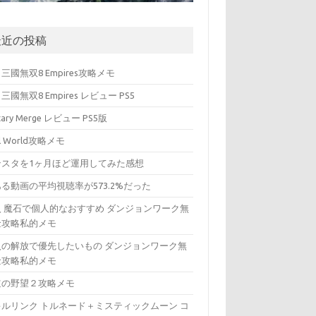
最近の投稿
三國無双8 Empires攻略メモ
三國無双8 Empires レビュー PS5
itary Merge レビュー PS5版
ll World攻略メモ
ンスタを1ヶ月ほど運用してみた感想
る動画の平均視聴率が573.2%だった
入 魔石で個人的なおすすめ ダンジョンワーク無
金攻略私的メモ
入の解放で優先したいもの ダンジョンワーク無
金攻略私的メモ
道の野望２攻略メモ
キルリンク トルネード＋ミスティックムーン コ