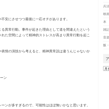
兵
映
や不安にさせつつ最後に一応オチがあります。
本
よる異常行動。事件が起きた理由として道を間違えたという
雑
された空間によって精神的ストレスが高まり異常行動を起こ
音
飯
や表情の演技から考えると、精神異常説は違うんじゃないか
ア
ー
カ
ーン
イ
ブ
シーンが多すぎるので、可能性はほぼ無いかなと思います。