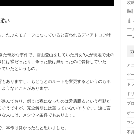
攻
画
ま
ぽい
ー
ー
も、たぶんモチーフになっていると言われるディアトロフ峠
起きた奇妙な事件で、雪山登山をしていた男女9人が現地で死の
きには裸だったり、争った後は無かったのに骨折していた
ア
っていたというもの。
ゲ
写もありますし、もともとのルートを変更するというのもホ
ド
たようなところがあります。
ド
が進んでおり、例えば裸になったのは矛盾脱衣という行動だ
プ
るそうですが、完全解明には至っていないそうです。逆に言
ボ
きな人には、メシウマ案件でもあります。
マ
で、本作は良かったなと思いました。
不