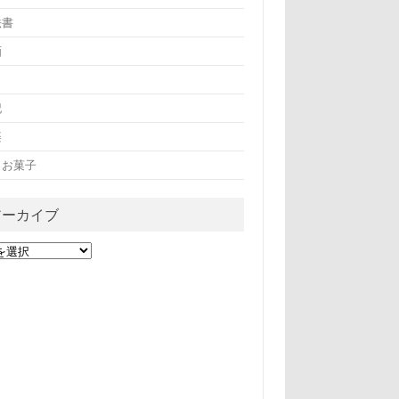
法書
画
記
楽
・お菓子
アーカイブ