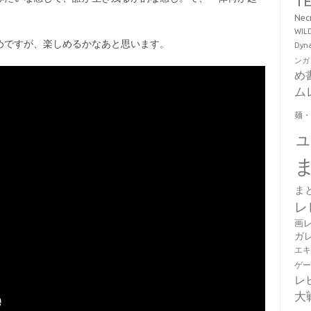
T
Ne
WI
めですが、楽しめるかなあと思います。
Dy
ンガ
め
ム
麺
ま
レ
画
ガ
エ
ゲ
レ
大