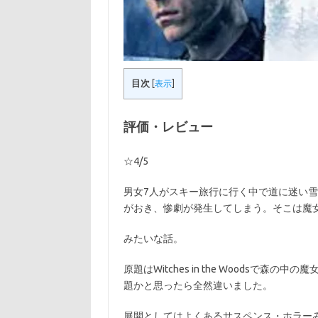
目次
[
表示
]
評価・レビュー
☆4/5
男女7人がスキー旅行に行く中で道に迷い
がおき、惨劇が発生してしまう。そこは魔
みたいな話。
原題はWitches in the Woodsで森
題かと思ったら全然違いました。
展開としてはよくあるサスペンス・ホラー