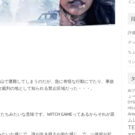
イン
評
デ
ち
リ
雪山で遭難してしまうのだが、急に奇怪な行動にでたり、事故
女裁判の地として知られる禁止区域だった・・・。
AI
ュ
DY
HE
Ar
の中の魔女たちみたいな意味です。WITCH GAMEってあるからそれが原
ム
T
みたいな感じで、誰が生き残るか的な感じ。で、一体何が起