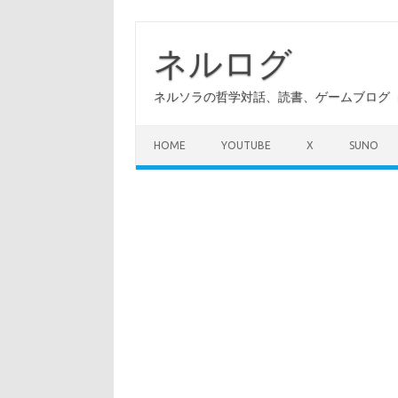
コ
ン
テ
ネルログ
ン
ツ
へ
ネルソラの哲学対話、読書、ゲームブログ（A
ス
キ
ッ
プ
HOME
YOUTUBE
X
SUNO