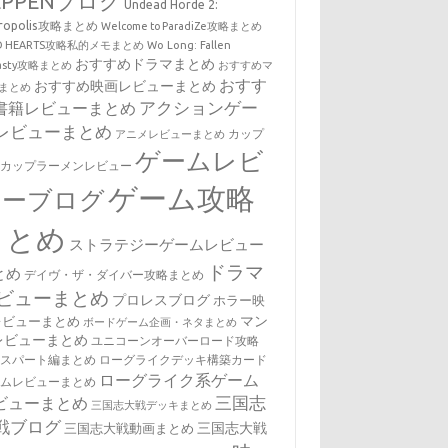
EPPENブログ
Undead Horde 2:
cropolis攻略まとめ
Welcome to ParadiZe攻略まとめ
LD HEARTS攻略私的メモまとめ
Wo Long: Fallen
おすすめドラマまとめ
nasty攻略まとめ
おすすめマ
おすす
おすすめ映画レビューまとめ
まとめ
アクションゲー
書籍レビューまとめ
レビューまとめ
カップ
アニメレビューまとめ
ゲームレビ
・カップラーメンレビュー
ゲーム攻略
ューブログ
まとめ
ストラテジーゲームレビュー
ドラマ
とめ
デイヴ・ザ・ダイバー攻略まとめ
ビューまとめ
プロレスブログ
ホラー映
マン
レビューまとめ
ボードゲーム企画・ネタまとめ
レビューまとめ
ユニコーンオーバーロード攻略
キスパート編まとめ
ローグライクデッキ構築カード
ローグライク系ゲーム
ームレビューまとめ
三国志
ビューまとめ
三国志大戦デッキまとめ
戦ブログ
三国志大戦
三国志大戦動画まとめ