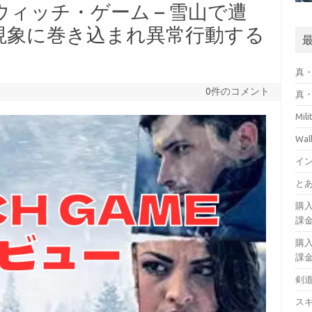
E／ウィッチ・ゲーム – 雪山で遭
現象に巻き込まれ異常行動する
真・
0件のコメント
真・
Mil
Wa
イ
とあ
購
課
購
課
剣
ス