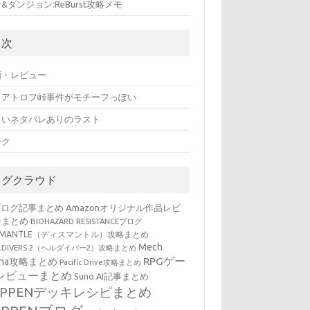
&ダンジョン:ReBurst攻略メモ
目次
価・レビュー
ィアトロフ峠事件がモチーフっぽい
ょいネタバレありのラスト
ンク
タグクラウド
ブログ記事まとめ
Amazonオリジナル作品レビ
ーまとめ
BIOHAZARD RESISTANCEブログ
SMANTLE（ディスマントル）攻略まとめ
Mech
LLDIVERS 2（ヘルダイバー2）攻略まとめ
RPGゲー
ena攻略まとめ
Pacific Drive攻略まとめ
レビューまとめ
Suno AI記事まとめ
EPPENデッキレシピまとめ