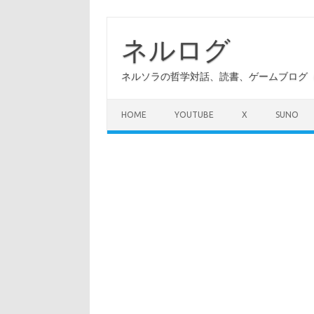
コ
ン
テ
ネルログ
ン
ツ
へ
ネルソラの哲学対話、読書、ゲームブログ（A
ス
キ
ッ
プ
HOME
YOUTUBE
X
SUNO