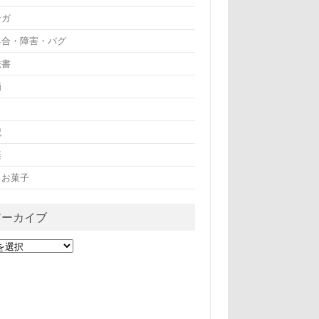
ンガ
具合・障害・バグ
法書
画
記
楽
・お菓子
アーカイブ