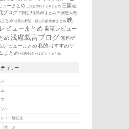
三国志
ビューまとめ
三国志大戦デッキまとめ
戦ブログ
三国志大戦
三国志大戦動画まとめ
映
略まとめ
信長の野望・新生私的攻略まとめ
レビューまとめ
書籍レビュー
浅慮戯言ブログ
とめ
無料ゲ
私的おすすめゲ
ムレビューまとめ
ムまとめ
私的小説・設定ネタまとめ
カテゴリー
ニメ
ーム
ラマ
リンク
ロレス・格闘技
ードゲーム