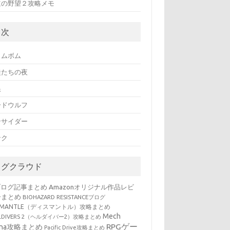
道の野望２攻略メモ
目次
イムボム
徒たちの夜
狼
ードウルフ
ンサイダー
ンク
タグクラウド
ブログ記事まとめ
Amazonオリジナル作品レビ
ーまとめ
BIOHAZARD RESISTANCEブログ
SMANTLE（ディスマントル）攻略まとめ
Mech
LLDIVERS 2（ヘルダイバー2）攻略まとめ
RPGゲー
ena攻略まとめ
Pacific Drive攻略まとめ