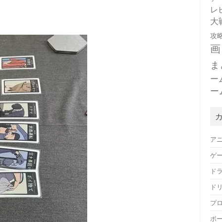
レ
大
攻
画
ま
ー
ー
ア
ゲ
ド
ド
プ
ボ