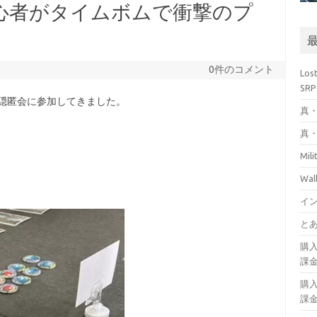
初心者がタイムボムで衝撃のプ
0件のコメント
Los
SR
隠匿会に参加してきました。
真・
真・
Mil
Wa
イ
とあ
購
課
購
課