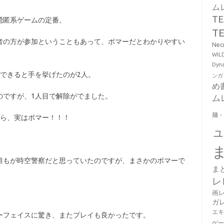
ム
T
隠匿系ゲームの定番。
T
者の方が参加ということもあって、ボマーだとわかりやすい
Ne
WI
Dy
できると手を挙げたのが2人。
ンガ
め
のですが、1人目で解除がでました。
ム
麺
たら、実はボマー！！！
誰もが時空警察だと思っていたのですが、まさかのボマーで
ま
レ
画
ガ
エ
ーフェイスに驚き、またプレイも良かったです。
ゲ