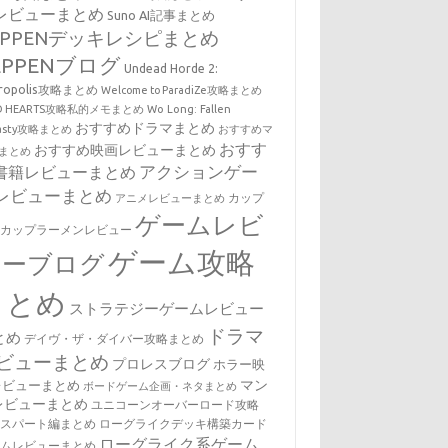
レビューまとめ
Suno AI記事まとめ
EPPENデッキレシピまとめ
EPPENブログ
Undead Horde 2:
cropolis攻略まとめ
Welcome to ParadiZe攻略まとめ
LD HEARTS攻略私的メモまとめ
Wo Long: Fallen
おすすめドラマまとめ
nasty攻略まとめ
おすすめマ
おすす
おすすめ映画レビューまとめ
まとめ
アクションゲー
書籍レビューまとめ
レビューまとめ
カップ
アニメレビューまとめ
ゲームレビ
・カップラーメンレビュー
ゲーム攻略
ューブログ
まとめ
ストラテジーゲームレビュー
ドラマ
とめ
デイヴ・ザ・ダイバー攻略まとめ
ビューまとめ
プロレスブログ
ホラー映
マン
レビューまとめ
ボードゲーム企画・ネタまとめ
レビューまとめ
ユニコーンオーバーロード攻略
キスパート編まとめ
ローグライクデッキ構築カード
ローグライク系ゲーム
ームレビューまとめ