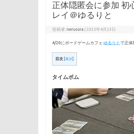
正体隠匿会に参加 
レイ＠ゆるりと
投稿者:
nerusora
|
2025年4月23日
4/20にボードゲームカフェ
ゆるりと
で正体
目次
[
表示
]
タイムボム