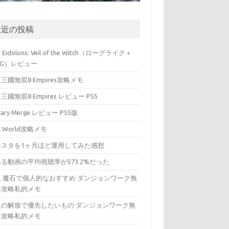
最近の投稿
t Eidolons: Veil of the Witch（ローグライク＋
PG）レビュー
三國無双8 Empires攻略メモ
三國無双8 Empires レビュー PS5
itary Merge レビュー PS5版
ll World攻略メモ
ンスタを1ヶ月ほど運用してみた感想
る動画の平均視聴率が573.2%だった
入 魔石で個人的なおすすめ ダンジョンワーク無
金攻略私的メモ
入の解放で優先したいもの ダンジョンワーク無
金攻略私的メモ