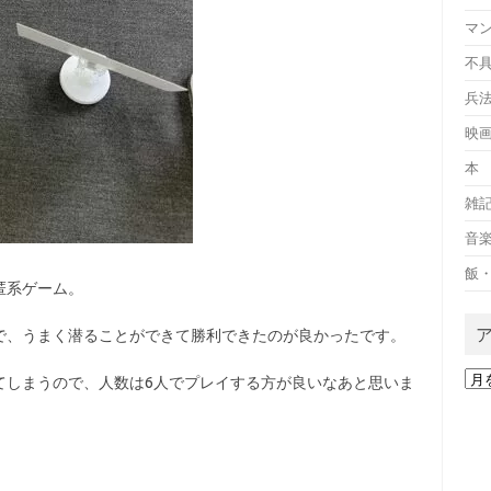
マ
不
兵
映
本
雑
音
飯
匿系ゲーム。
で、うまく潜ることができて勝利できたのが良かったです。
ア
てしまうので、人数は6人でプレイする方が良いなあと思いま
ー
カ
イ
ブ