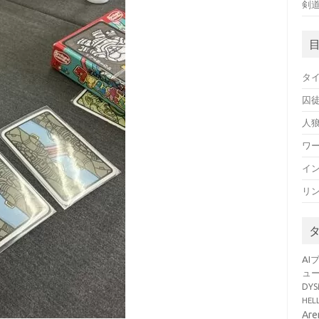
剣
タ
囚
人
ワ
イ
リ
AI
ュ
DY
HE
Ar