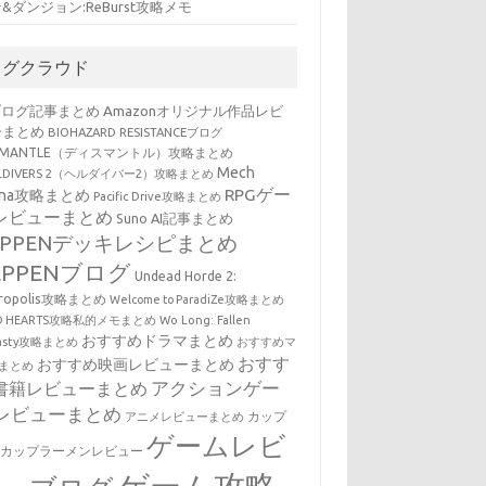
&ダンジョン:ReBurst攻略メモ
タグクラウド
ブログ記事まとめ
Amazonオリジナル作品レビ
ーまとめ
BIOHAZARD RESISTANCEブログ
SMANTLE（ディスマントル）攻略まとめ
Mech
LLDIVERS 2（ヘルダイバー2）攻略まとめ
RPGゲー
ena攻略まとめ
Pacific Drive攻略まとめ
レビューまとめ
Suno AI記事まとめ
EPPENデッキレシピまとめ
EPPENブログ
Undead Horde 2:
cropolis攻略まとめ
Welcome to ParadiZe攻略まとめ
LD HEARTS攻略私的メモまとめ
Wo Long: Fallen
おすすめドラマまとめ
nasty攻略まとめ
おすすめマ
おすす
おすすめ映画レビューまとめ
まとめ
アクションゲー
書籍レビューまとめ
レビューまとめ
カップ
アニメレビューまとめ
ゲームレビ
・カップラーメンレビュー