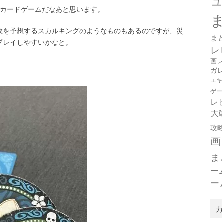
たカードゲームだなあと思います。
数を予想するスカルキングのようなものもあるのですが、災
ま
プレイしやすいかなと。
レ
画
ガ
エ
ゲ
レ
大
攻
画
ま
ー
ー