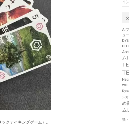
イン
AI
ュ
DY
HE
Ar
ム
T
T
Ne
WI
Dy
ンガ
め
ム
麺
リックテイキングゲーム）。