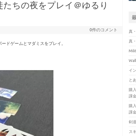
、囚徒たちの夜をプレイ＠ゆるり
0件のコメント
真・
真・
ボードゲームとマダミスをプレイ。
Mil
Wa
イ
とあ
購
課
購
課
剣
ス