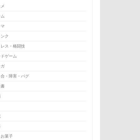
ニメ
ーム
ラマ
リンク
ロレス・格闘技
ードゲーム
ンガ
具合・障害・バグ
法書
画
記
楽
・お菓子