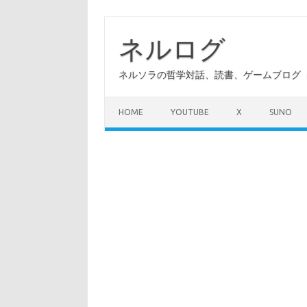
コ
ン
テ
ネルログ
ン
ツ
へ
ネルソラの哲学対話、読書、ゲームブログ（A
ス
キ
ッ
プ
HOME
YOUTUBE
X
SUNO