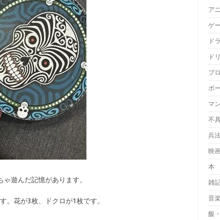
ア
ゲ
ド
ド
プ
ボ
マ
不
兵
映
本
ちゃ遊んだ記憶があります。
雑
音
す。花が3枚、ドクロが1枚です。
飯