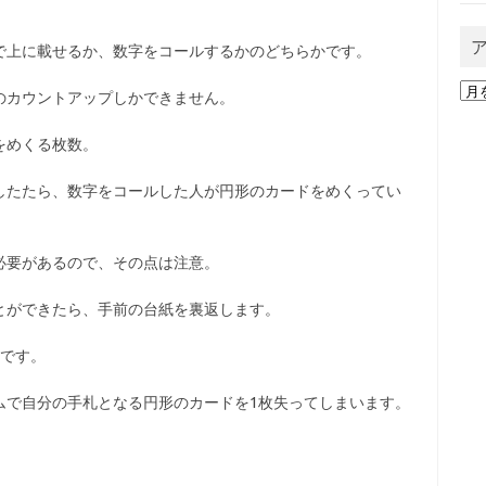
で上に載せるか、数字をコールするかのどちらかです。
ア
のカウントアップしかできません。
ー
カ
をめくる枚数。
イ
ブ
したたら、数字をコールした人が円形のカードをめくってい
必要があるので、その点は注意。
とができたら、手前の台紙を裏返します。
利です。
ムで自分の手札となる円形のカードを1枚失ってしまいます。