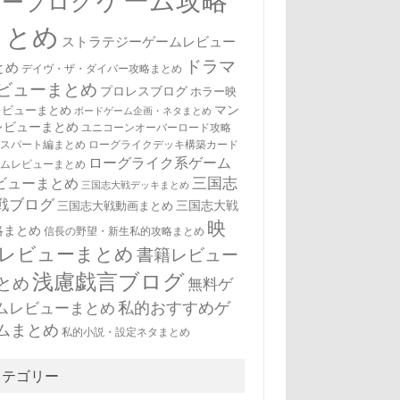
ゲーム攻略
ューブログ
まとめ
ストラテジーゲームレビュー
ドラマ
とめ
デイヴ・ザ・ダイバー攻略まとめ
ビューまとめ
プロレスブログ
ホラー映
マン
レビューまとめ
ボードゲーム企画・ネタまとめ
レビューまとめ
ユニコーンオーバーロード攻略
キスパート編まとめ
ローグライクデッキ構築カード
ローグライク系ゲーム
ームレビューまとめ
三国志
ビューまとめ
三国志大戦デッキまとめ
戦ブログ
三国志大戦
三国志大戦動画まとめ
映
略まとめ
信長の野望・新生私的攻略まとめ
レビューまとめ
書籍レビュー
浅慮戯言ブログ
とめ
無料ゲ
私的おすすめゲ
ムレビューまとめ
ムまとめ
私的小説・設定ネタまとめ
カテゴリー