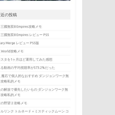
最近の投稿
三國無双8 Empires攻略メモ
三國無双8 Empires レビュー PS5
itary Merge レビュー PS5版
ll World攻略メモ
ンスタを1ヶ月ほど運用してみた感想
る動画の平均視聴率が573.2%だった
入 魔石で個人的なおすすめ ダンジョンワーク無
金攻略私的メモ
入の解放で優先したいもの ダンジョンワーク無
金攻略私的メモ
道の野望２攻略メモ
キルリンク トルネード＋ミスティックムーン コ