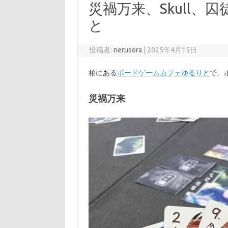
災禍万来、Skull
と
投稿者:
nerusora
|
2025年4月15日
柏にある
ボードゲームカフェゆるりと
で、
災禍万来