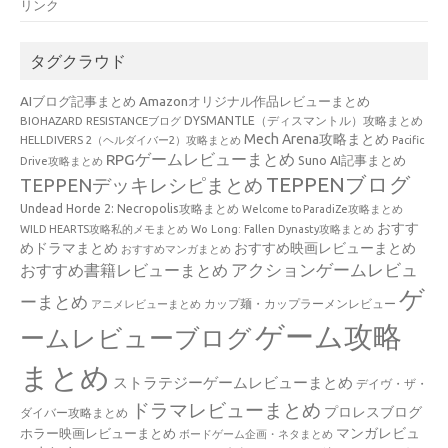
リンク
タグクラウド
AIブログ記事まとめ
Amazonオリジナル作品レビューまとめ
BIOHAZARD RESISTANCEブログ
DYSMANTLE（ディスマントル）攻略まとめ
Mech Arena攻略まとめ
HELLDIVERS 2（ヘルダイバー2）攻略まとめ
Pacific
RPGゲームレビューまとめ
Suno AI記事まとめ
Drive攻略まとめ
TEPPENブログ
TEPPENデッキレシピまとめ
Undead Horde 2: Necropolis攻略まとめ
Welcome to ParadiZe攻略まとめ
おすす
WILD HEARTS攻略私的メモまとめ
Wo Long: Fallen Dynasty攻略まとめ
めドラマまとめ
おすすめ映画レビューまとめ
おすすめマンガまとめ
アクションゲームレビュ
おすすめ書籍レビューまとめ
ゲ
ーまとめ
カップ麺・カップラーメンレビュー
アニメレビューまとめ
ゲーム攻略
ームレビューブログ
まとめ
ストラテジーゲームレビューまとめ
デイヴ・ザ・
ドラマレビューまとめ
プロレスブログ
ダイバー攻略まとめ
マンガレビュ
ホラー映画レビューまとめ
ボードゲーム企画・ネタまとめ