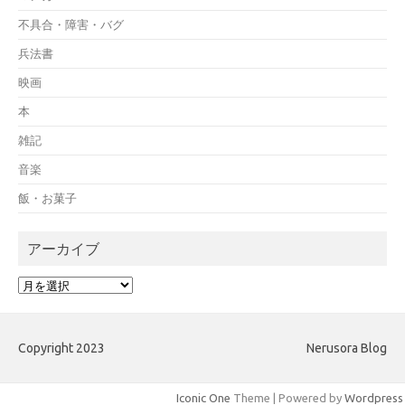
不具合・障害・バグ
兵法書
映画
本
雑記
音楽
飯・お菓子
アーカイブ
ア
ー
カ
イ
Copyright 2023
Nerusora Blog
ブ
Iconic One
Theme | Powered by
Wordpress