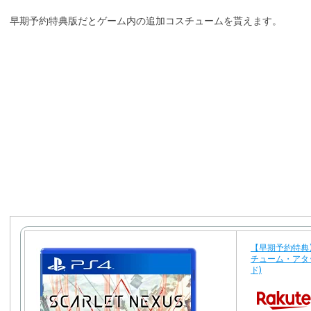
早期予約特典版だとゲーム内の追加コスチュームを貰えます。
【早期予約特典】S
チューム・アタ
ド)