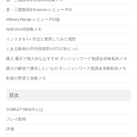
真・三國無双8 Empires レビュー PS5
Military Merge レビュー PS5版
Wall World攻略メモ
インスタを1ヶ月ほど運用してみた感想
とある動画の平均視聴率が573.2%だった
購入 魔石で個人的なおすすめ ダンジョンワーク無課金攻略私的メモ
購入の解放で優先したいもの ダンジョンワーク無課金攻略私的メモ
剣道の野望２攻略メモ
目次
SCARLET NEXUSとは
プレイ動画
評価