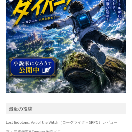
最近の投稿
Lost Eidolons: Veil of the Witch（ローグライク＋SRPG）レビュー
真・三國無双8 Empires攻略メモ