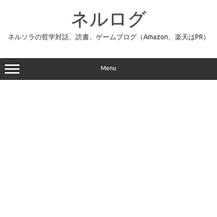
コ
ン
ネルログ
テ
ン
ツ
へ
ネルソラの哲学対話、読書、ゲームブログ（Amazon、楽天はPR）
ス
キ
ッ
プ
Menu