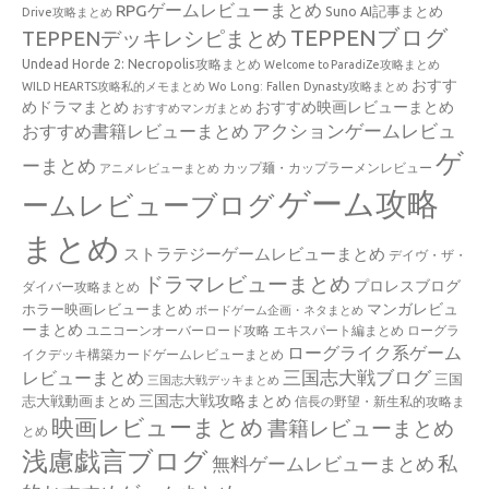
RPGゲームレビューまとめ
Suno AI記事まとめ
Drive攻略まとめ
TEPPENブログ
TEPPENデッキレシピまとめ
Undead Horde 2: Necropolis攻略まとめ
Welcome to ParadiZe攻略まとめ
おすす
WILD HEARTS攻略私的メモまとめ
Wo Long: Fallen Dynasty攻略まとめ
めドラマまとめ
おすすめ映画レビューまとめ
おすすめマンガまとめ
アクションゲームレビュ
おすすめ書籍レビューまとめ
ゲ
ーまとめ
カップ麺・カップラーメンレビュー
アニメレビューまとめ
ゲーム攻略
ームレビューブログ
まとめ
ストラテジーゲームレビューまとめ
デイヴ・ザ・
ドラマレビューまとめ
プロレスブログ
ダイバー攻略まとめ
マンガレビュ
ホラー映画レビューまとめ
ボードゲーム企画・ネタまとめ
ーまとめ
ユニコーンオーバーロード攻略 エキスパート編まとめ
ローグラ
ローグライク系ゲーム
イクデッキ構築カードゲームレビューまとめ
三国志大戦ブログ
レビューまとめ
三国
三国志大戦デッキまとめ
三国志大戦攻略まとめ
志大戦動画まとめ
信長の野望・新生私的攻略ま
映画レビューまとめ
書籍レビューまとめ
とめ
浅慮戯言ブログ
私
無料ゲームレビューまとめ