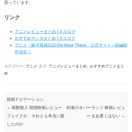
思っています。
リンク
アニメレビューまとめ | ネルログ
おすすめマンガまとめ | ネルログ
アニメ「銀河英雄伝説 Die Neue These」公式サイト – 続編制
作決定！
カテゴリー:
アニメ
タグ:
アニメレビューまとめ
,
おすすめアニメまと
め
投稿ナビゲーション
←
暗数殺人 韓国映画レビュー
約束のネバーランド 映画レビュ
フェイクか、それとも本当に殺
ー まあ悪くはない
→
したのか