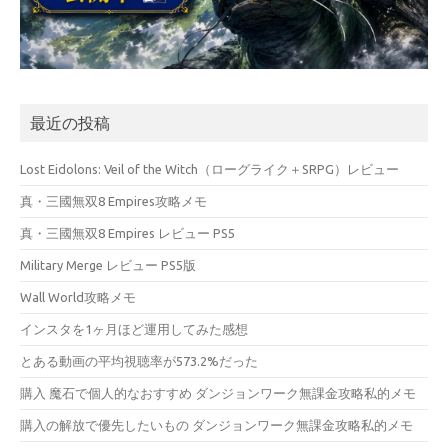
最近の投稿
Lost Eidolons: Veil of the Witch（ローグライク＋SRPG）レビュー
真・三國無双8 Empires攻略メモ
真・三國無双8 Empires レビュー PS5
Military Merge レビュー PS5版
Wall World攻略メモ
インスタを1ヶ月ほど運用してみた感想
とある動画の平均視聴率が573.2%だった
購入 魔石で個人的なおすすめ ダンジョンワーク無課金攻略私的メモ
購入の解放で優先したいもの ダンジョンワーク無課金攻略私的メモ