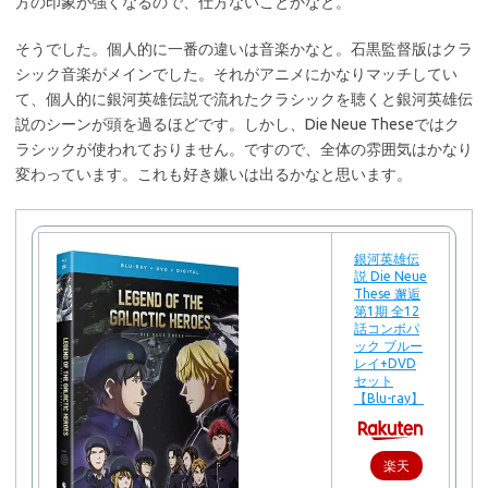
方の印象が強くなるので、仕方ないことかなと。
そうでした。個人的に一番の違いは音楽かなと。石黒監督版はクラ
シック音楽がメインでした。それがアニメにかなりマッチしてい
て、個人的に銀河英雄伝説で流れたクラシックを聴くと銀河英雄伝
説のシーンが頭を過るほどです。しかし、Die Neue Theseではク
ラシックが使われておりません。ですので、全体の雰囲気はかなり
変わっています。これも好き嫌いは出るかなと思います。
銀河英雄伝
説 Die Neue
These 邂逅
第1期 全12
話コンボパ
ック ブルー
レイ+DVD
セット
【Blu-ray】
楽天