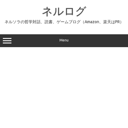
コ
ン
ネルログ
テ
ン
ツ
へ
ネルソラの哲学対話、読書、ゲームブログ（Amazon、楽天はPR）
ス
キ
ッ
プ
Menu