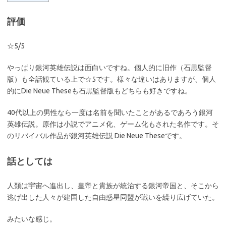
評価
☆5/5
やっぱり銀河英雄伝説は面白いですね。個人的に旧作（石黒監督
版）も全話観ている上で☆5です。様々な違いはありますが、個人
的にDie Neue Theseも石黒監督版もどちらも好きですね。
40代以上の男性なら一度は名前を聞いたことがあるであろう銀河
英雄伝説。原作は小説でアニメ化、ゲーム化もされた名作です。そ
のリバイバル作品が銀河英雄伝説 Die Neue Theseです。
話としては
人類は宇宙へ進出し、皇帝と貴族が統治する銀河帝国と、そこから
逃げ出した人々が建国した自由惑星同盟が戦いを繰り広げていた。
みたいな感じ。