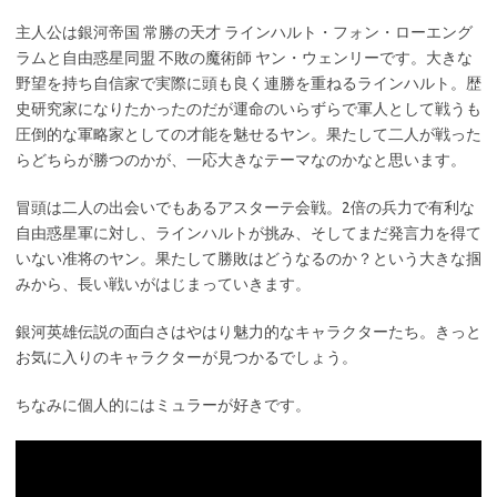
主人公は銀河帝国 常勝の天才 ラインハルト・フォン・ローエング
ラムと自由惑星同盟 不敗の魔術師 ヤン・ウェンリーです。大きな
野望を持ち自信家で実際に頭も良く連勝を重ねるラインハルト。歴
史研究家になりたかったのだが運命のいらずらで軍人として戦うも
圧倒的な軍略家としての才能を魅せるヤン。果たして二人が戦った
らどちらが勝つのかが、一応大きなテーマなのかなと思います。
冒頭は二人の出会いでもあるアスターテ会戦。2倍の兵力で有利な
自由惑星軍に対し、ラインハルトが挑み、そしてまだ発言力を得て
いない准将のヤン。果たして勝敗はどうなるのか？という大きな掴
みから、長い戦いがはじまっていきます。
銀河英雄伝説の面白さはやはり魅力的なキャラクターたち。きっと
お気に入りのキャラクターが見つかるでしょう。
ちなみに個人的にはミュラーが好きです。