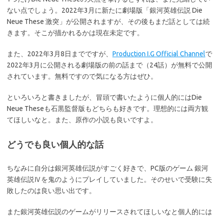
ない点でしょう。2022年3月に新たに劇場版「銀河英雄伝説 Die
Neue These 激突」が公開されますが、その後もまだ話としては続
きます。そこが描かれるかは現在未定です。
また、2022年3月8日までですが、
Production I.G Official Channel
で
2022年3月に公開される劇場版の前の話まで（24話）が無料で公開
されています。無料ですので気になる方はぜひ。
といろいろと書きましたが、冒頭で書いたように個人的にはDie
Neue Theseも石黒監督版もどちらも好きです。理想的には両方観
てほしいなと。また、原作の小説も良いですよ。
どうでも良い個人的な話
ちなみに自分は銀河英雄伝説がすごく好きで、PC版のゲーム 銀河
英雄伝説Ⅳを鬼のようにプレイしていました。そのせいで受験に失
敗したのは良い思い出です。
また銀河英雄伝説のゲームがリリースされてほしいなと個人的には