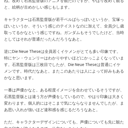
ね。改めて石黒監督版のアニメを観たのですが、やはり改めて観る
と、絵柄が古めかしい感じもします。
キャラクターは石黒監督版が若干ベルばらっぽいというか、宝塚っ
ぽいというか、そういう感じのテイストなのに加えて、全員少し歳
取ってるかなという感じですね。ガンダムもそうでしたけど、当時
としてはそれが普通だったんだろうなあと。
逆にDie Neue Theseは全員若くイケメンがとても多い印象です。
特にヤン・ウェンリーはわかりやすいほどにかっこよくなっていま
す。石黒監督版は三枚目でしたが、Die Neue Theseは普通にイケ
メンです。時代だなあと。またこのあたりは人によって好みもある
かなと思います。
一番は声優かなと。ある程度イメージを合わせているそうですが、
石黒監督版とは違う方が声優をしているので、やはり印象は大きく
変わります。個人的にはそこまで気にならなりませんでしたが、ま
あ思い入れが強いほど違和感を感じるだろうなあと。
ただ、キャラクターデザインについても、声優についても先に観た