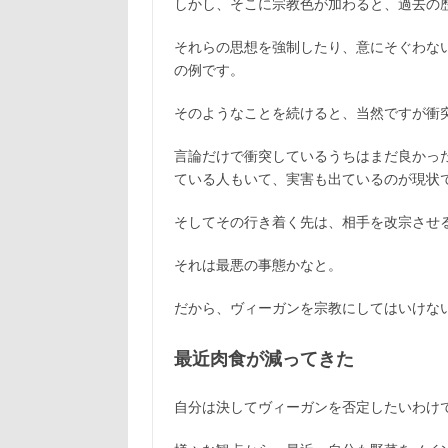
しかし、そこに宗教色が加わると、過去の
それらの思想を強制したり、意にそぐわな
の例です。
そのようなことを続けると、当然ですが衝
言論だけで衝突しているうちはまだ良かっ
ている人もいて、実害も出ているのが現状
そしてその行き着く先は、相手を改宗させ
それは最悪の事態かなと。
だから、ヴィーガンを宗教にしてはいけな
最近肉食が減ってきた
自分は決してヴィーガンを否定したいわけ