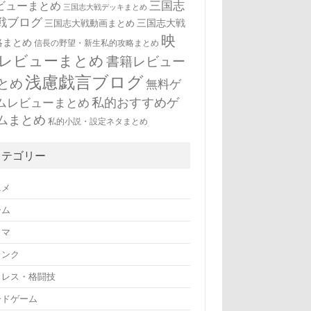
三国志
ビューまとめ
三国志大戦デッキまとめ
戦ブログ
三国志大戦
三国志大戦動画まとめ
映
略まとめ
信長の野望・新生私的攻略まとめ
レビューまとめ
書籍レビュー
浅慮戯言ブログ
とめ
無料ゲ
私的おすすめゲ
ムレビューまとめ
ムまとめ
私的小説・設定ネタまとめ
カテゴリー
ニメ
ーム
ラマ
リンク
ロレス・格闘技
ードゲーム