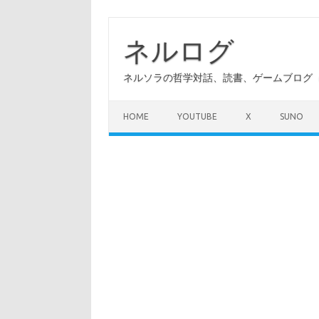
コ
ン
テ
ネルログ
ン
ツ
へ
ネルソラの哲学対話、読書、ゲームブログ（A
ス
キ
ッ
プ
HOME
YOUTUBE
X
SUNO