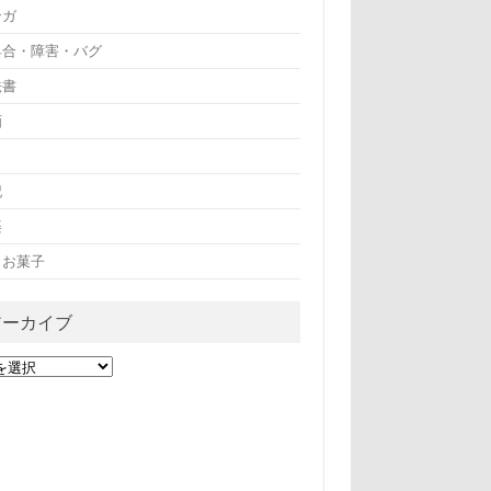
ンガ
具合・障害・バグ
法書
画
記
楽
・お菓子
アーカイブ