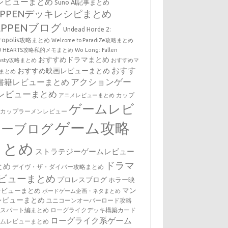
レビューまとめ
Suno AI記事まとめ
EPPENデッキレシピまとめ
EPPENブログ
Undead Horde 2:
cropolis攻略まとめ
Welcome to ParadiZe攻略まとめ
LD HEARTS攻略私的メモまとめ
Wo Long: Fallen
おすすめドラマまとめ
nasty攻略まとめ
おすすめマ
おすす
おすすめ映画レビューまとめ
まとめ
アクションゲー
書籍レビューまとめ
レビューまとめ
カップ
アニメレビューまとめ
ゲームレビ
・カップラーメンレビュー
ゲーム攻略
ューブログ
まとめ
ストラテジーゲームレビュー
ドラマ
とめ
デイヴ・ザ・ダイバー攻略まとめ
ビューまとめ
プロレスブログ
ホラー映
マン
レビューまとめ
ボードゲーム企画・ネタまとめ
レビューまとめ
ユニコーンオーバーロード攻略
キスパート編まとめ
ローグライクデッキ構築カード
ローグライク系ゲーム
ームレビューまとめ