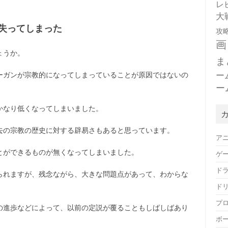
。
レ
大
失ってしまった
攻
画
ょうか。
ま
ー
ーガンが宗教的になってしまっていることが原因ではないの
ー
かなり低くなってしまいました。
去の宗教の歴史に対する辟易さもあると思っています。
ア
とができるものが無くなってしまいました。
ゲ
ド
られますが、残念ながら、大きな問題点があって、わからな
ド
プ
の進歩などによって、以前の定説が覆ることもしばしばあり
ボ