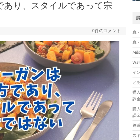
であり、スタイルであって宗
0件のコメント
真・
真・
Mil
Wa
イ
とあ
購
課
購
課
剣
ス