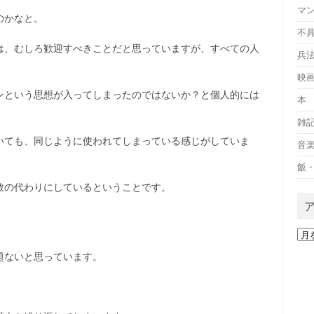
マ
のかなと。
不
は、むしろ歓迎すべきことだと思っていますが、すべての人
兵
映
ンという思想が入ってしまったのではないか？と個人的には
本
雑
いても、同じように使われてしまっている感じがしていま
音
飯
教の代わりにしているということです。
ア
ー
題ないと思っています。
カ
イ
ブ