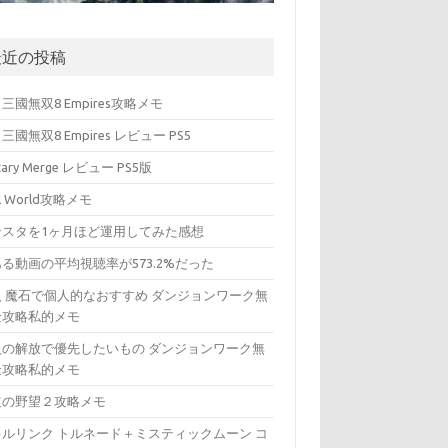
最近の投稿
三國無双8 Empires攻略メモ
三國無双8 Empires レビュー PS5
itary Merge レビュー PS5版
ll World攻略メモ
ンスタを1ヶ月ほど運用してみた感想
る動画の平均視聴率が573.2%だった
入 魔石で個人的なおすすめ ダンジョンワーク無
金攻略私的メモ
入の解放で優先したいもの ダンジョンワーク無
金攻略私的メモ
道の野望２攻略メモ
キルリンク トルネード＋ミスティックムーン コ