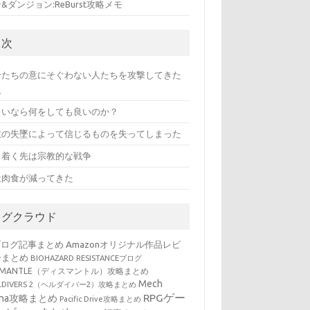
&ダンジョン:ReBurst攻略メモ
目次
分たちの意にそぐわない人たちを攻撃してきた
史
しいなら何をしても良いのか？
教の失墜によって信じるものを失ってしまった
き着く先は宗教的な戦争
近肉食が減ってきた
タグクラウド
ブログ記事まとめ
Amazonオリジナル作品レビ
ーまとめ
BIOHAZARD RESISTANCEブログ
SMANTLE（ディスマントル）攻略まとめ
Mech
LLDIVERS 2（ヘルダイバー2）攻略まとめ
RPGゲー
ena攻略まとめ
Pacific Drive攻略まとめ