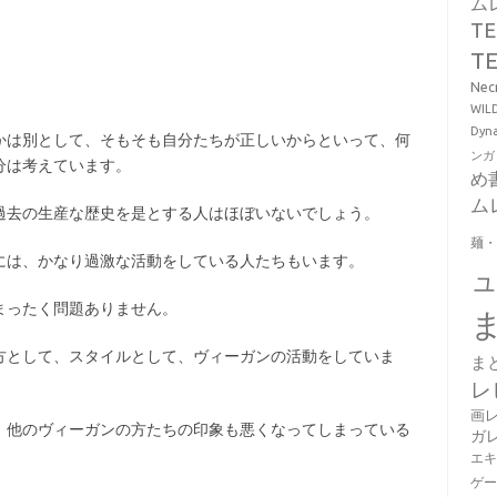
ム
T
T
Ne
WI
Dy
かは別として、そもそも自分たちが正しいからといって、何
ンガ
分は考えています。
め
ム
過去の生産な歴史を是とする人はほぼいないでしょう。
麺
には、かなり過激な活動をしている人たちもいます。
まったく問題ありません。
方として、スタイルとして、ヴィーガンの活動をしていま
ま
レ
画
、他のヴィーガンの方たちの印象も悪くなってしまっている
ガ
エ
ゲ