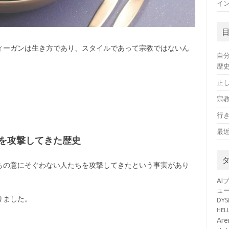
イン
ィーガンは生き方であり、スタイルであって宗教ではないん
自
歴
正
宗
行
最
を攻撃してきた歴史
ちの意にそぐわない人たちを攻撃してきたという事実があり
AI
ュ
りました。
DY
HE
Ar