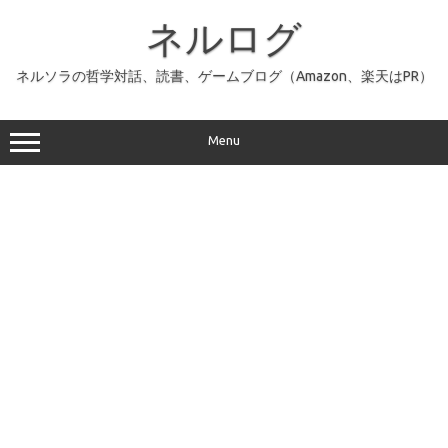
コ
ン
ネルログ
テ
ン
ツ
へ
ネルソラの哲学対話、読書、ゲームブログ（Amazon、楽天はPR）
ス
キ
ッ
プ
Menu