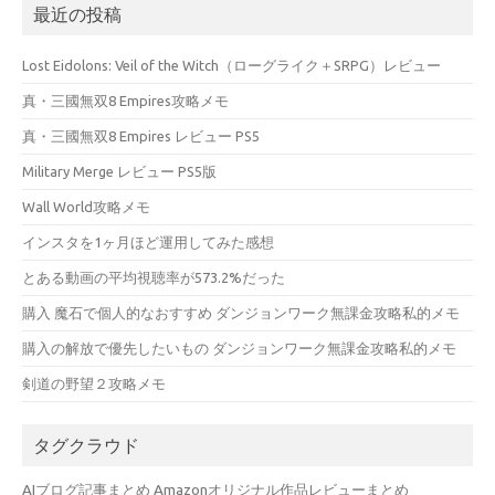
最近の投稿
Lost Eidolons: Veil of the Witch（ローグライク＋SRPG）レビュー
真・三國無双8 Empires攻略メモ
真・三國無双8 Empires レビュー PS5
Military Merge レビュー PS5版
Wall World攻略メモ
インスタを1ヶ月ほど運用してみた感想
とある動画の平均視聴率が573.2%だった
購入 魔石で個人的なおすすめ ダンジョンワーク無課金攻略私的メモ
購入の解放で優先したいもの ダンジョンワーク無課金攻略私的メモ
剣道の野望２攻略メモ
タグクラウド
AIブログ記事まとめ
Amazonオリジナル作品レビューまとめ