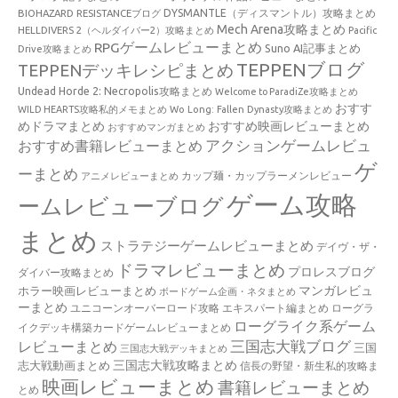
BIOHAZARD RESISTANCEブログ
DYSMANTLE（ディスマントル）攻略まとめ
Mech Arena攻略まとめ
HELLDIVERS 2（ヘルダイバー2）攻略まとめ
Pacific
RPGゲームレビューまとめ
Suno AI記事まとめ
Drive攻略まとめ
TEPPENブログ
TEPPENデッキレシピまとめ
Undead Horde 2: Necropolis攻略まとめ
Welcome to ParadiZe攻略まとめ
おすす
WILD HEARTS攻略私的メモまとめ
Wo Long: Fallen Dynasty攻略まとめ
めドラマまとめ
おすすめ映画レビューまとめ
おすすめマンガまとめ
アクションゲームレビュ
おすすめ書籍レビューまとめ
ゲ
ーまとめ
カップ麺・カップラーメンレビュー
アニメレビューまとめ
ゲーム攻略
ームレビューブログ
まとめ
ストラテジーゲームレビューまとめ
デイヴ・ザ・
ドラマレビューまとめ
プロレスブログ
ダイバー攻略まとめ
マンガレビュ
ホラー映画レビューまとめ
ボードゲーム企画・ネタまとめ
ーまとめ
ユニコーンオーバーロード攻略 エキスパート編まとめ
ローグラ
ローグライク系ゲーム
イクデッキ構築カードゲームレビューまとめ
三国志大戦ブログ
レビューまとめ
三国
三国志大戦デッキまとめ
三国志大戦攻略まとめ
志大戦動画まとめ
信長の野望・新生私的攻略ま
映画レビューまとめ
書籍レビューまとめ
とめ