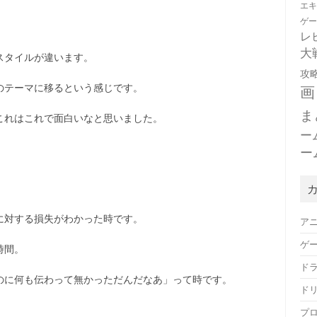
エ
ゲ
レ
大
スタイルが違います。
攻
のテーマに移るという感じです。
画
ま
これはこれで面白いなと思いました。
ー
ー
に対する損失がわかった時です。
ア
ゲ
時間。
ド
のに何も伝わって無かっただんだなあ」って時です。
ド
プ