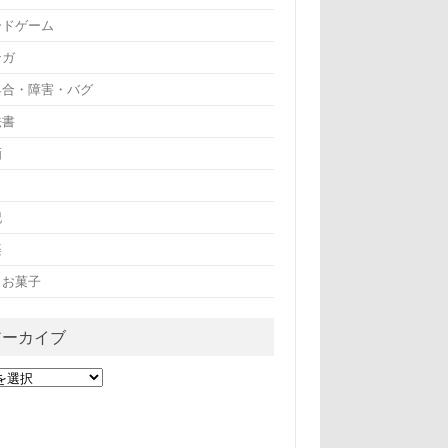
ードゲーム
ンガ
具合・障害・バグ
法書
画
記
楽
・お菓子
アーカイブ