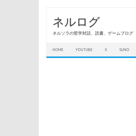
コ
ン
テ
ネルログ
ン
ツ
へ
ネルソラの哲学対話、読書、ゲームブログ（A
ス
キ
ッ
プ
HOME
YOUTUBE
X
SUNO