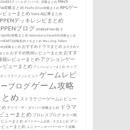
Mech
LLDIVERS 2（ヘルダイバー2）攻略まとめ
RPGゲー
ena攻略まとめ
Pacific Drive攻略まとめ
レビューまとめ
Suno AI記事まとめ
EPPENデッキレシピまとめ
EPPENブログ
Undead Horde 2:
cropolis攻略まとめ
Welcome to ParadiZe攻略まとめ
LD HEARTS攻略私的メモまとめ
Wo Long: Fallen
おすすめドラマまとめ
nasty攻略まとめ
おすすめマ
おすす
おすすめ映画レビューまとめ
まとめ
アクションゲー
書籍レビューまとめ
レビューまとめ
カップ
アニメレビューまとめ
ゲームレビ
・カップラーメンレビュー
ゲーム攻略
ューブログ
まとめ
ストラテジーゲームレビュー
ドラマ
とめ
デイヴ・ザ・ダイバー攻略まとめ
ビューまとめ
プロレスブログ
ホラー映
マン
レビューまとめ
ボードゲーム企画・ネタまとめ
レビューまとめ
ユニコーンオーバーロード攻略