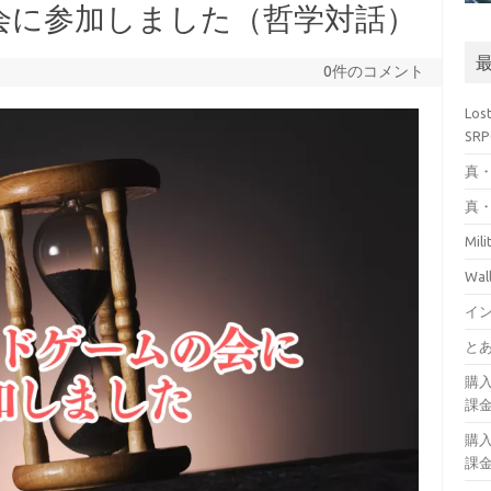
会に参加しました（哲学対話）
0件のコメント
Los
SR
真・
真・
Mil
Wa
イ
とあ
購
課
購
課