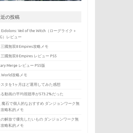
最近の投稿
t Eidolons: Veil of the Witch（ローグライク＋
PG）レビュー
三國無双8 Empires攻略メモ
三國無双8 Empires レビュー PS5
itary Merge レビュー PS5版
ll World攻略メモ
ンスタを1ヶ月ほど運用してみた感想
る動画の平均視聴率が573.2%だった
入 魔石で個人的なおすすめ ダンジョンワーク無
金攻略私的メモ
入の解放で優先したいもの ダンジョンワーク無
金攻略私的メモ