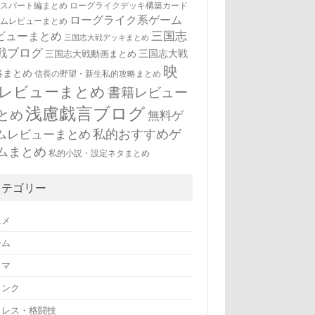
キスパート編まとめ
ローグライクデッキ構築カード
ローグライク系ゲーム
ームレビューまとめ
三国志
ビューまとめ
三国志大戦デッキまとめ
戦ブログ
三国志大戦
三国志大戦動画まとめ
映
略まとめ
信長の野望・新生私的攻略まとめ
レビューまとめ
書籍レビュー
浅慮戯言ブログ
とめ
無料ゲ
私的おすすめゲ
ムレビューまとめ
ムまとめ
私的小説・設定ネタまとめ
カテゴリー
ニメ
ーム
ラマ
リンク
ロレス・格闘技