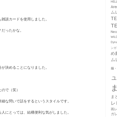
HE
Ar
ム
T
も雑談カードを使用しました。
T
？だったかな。
Ne
WI
Dy
ンガ
め
ム
分が決めることになりました。
麺
たので（笑）
ま
詳細な問いで話をするというスタイルです。
レ
画
る人にとっては、結構便利な気がしました。
ガ