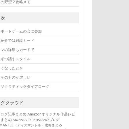
道の野望２攻略メモ
目次
学ボードゲームの会に参加
己紹介では雑談カード
ーマの詳細もカードで
人ずつ話すスタイル
しくなったとき
生そのものが虚しい
オソクラティックダイアローグ
タグクラウド
ブログ記事まとめ
Amazonオリジナル作品レビ
ーまとめ
BIOHAZARD RESISTANCEブログ
SMANTLE（ディスマントル）攻略まとめ