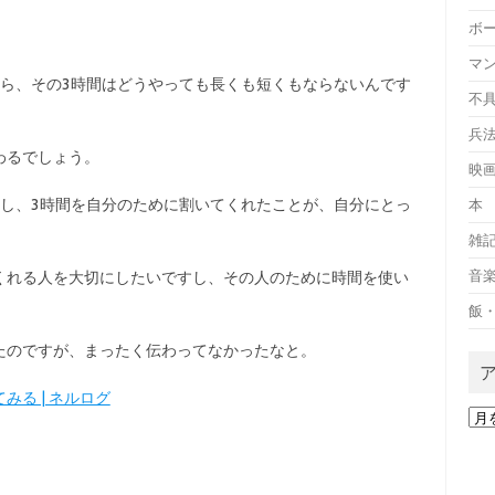
ボ
マ
たら、その3時間はどうやっても長くも短くもならないんです
不
兵
わるでしょう。
映
すし、3時間を自分のために割いてくれたことが、自分にとっ
本
雑
音
くれる人を大切にしたいですし、その人のために時間を使い
飯
たのですが、まったく伝わってなかったなと。
る | ネルログ
ア
ー
カ
イ