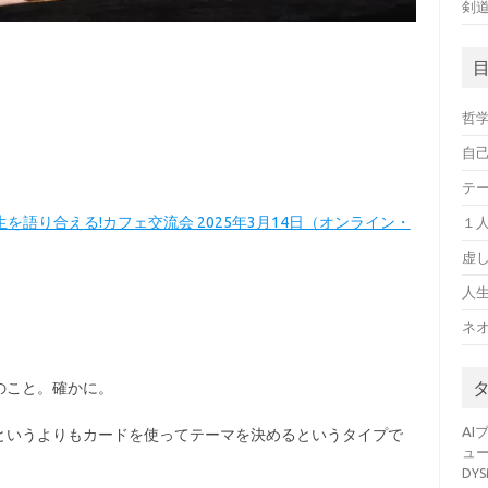
剣
哲
自
テ
を語り合える!カフェ交流会 2025年3月14日（オンライン・
１
虚
人
ネ
のこと。確かに。
AI
というよりもカードを使ってテーマを決めるというタイプで
ュ
DY