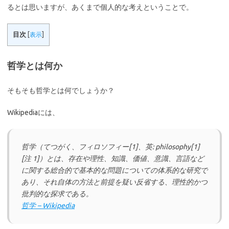
るとは思いますが、あくまで個人的な考えということで。
目次
[
表示
]
哲学とは何か
そもそも哲学とは何でしょうか？
Wikipediaには、
哲学（てつがく、フィロソフィー[1]、英: philosophy[1]
[注 1]）とは、存在や理性、知識、価値、意識、言語など
に関する総合的で基本的な問題についての体系的な研究で
あり、それ自体の方法と前提を疑い反省する、理性的かつ
批判的な探求である。
哲学 – Wikipedia