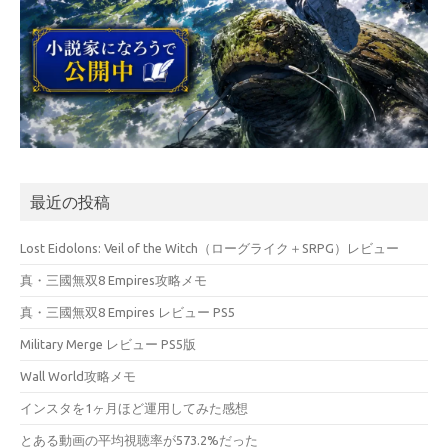
最近の投稿
Lost Eidolons: Veil of the Witch（ローグライク＋SRPG）レビュー
真・三國無双8 Empires攻略メモ
真・三國無双8 Empires レビュー PS5
Military Merge レビュー PS5版
Wall World攻略メモ
インスタを1ヶ月ほど運用してみた感想
とある動画の平均視聴率が573.2%だった