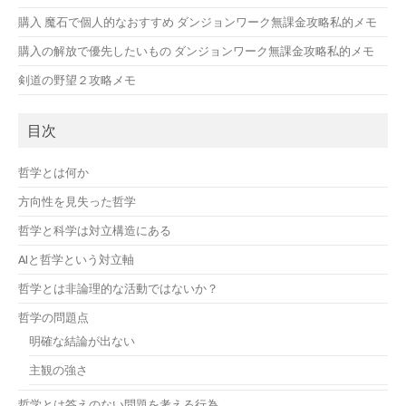
購入 魔石で個人的なおすすめ ダンジョンワーク無課金攻略私的メモ
購入の解放で優先したいもの ダンジョンワーク無課金攻略私的メモ
剣道の野望２攻略メモ
目次
哲学とは何か
方向性を見失った哲学
哲学と科学は対立構造にある
AIと哲学という対立軸
哲学とは非論理的な活動ではないか？
哲学の問題点
明確な結論が出ない
主観の強さ
哲学とは答えのない問題を考える行為