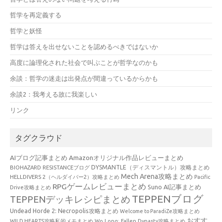
哲学を再定義する
哲学と妖怪
哲学は答えを出せないことを認めるべきではないか
高度に論理化された社会で叫ぶことが哲学なのかも
余談：哲学の迷走は出発点が間違っているからかも
余談2：我考える故に我楽しい
リンク
タグクラウド
AIブログ記事まとめ
Amazonオリジナル作品レビューまとめ
BIOHAZARD RESISTANCEブログ
DYSMANTLE（ディスマントル）攻略まとめ
Mech Arena攻略まとめ
HELLDIVERS 2（ヘルダイバー2）攻略まとめ
Pacific
RPGゲームレビューまとめ
Suno AI記事まとめ
Drive攻略まとめ
TEPPENブログ
TEPPENデッキレシピまとめ
Undead Horde 2: Necropolis攻略まとめ
Welcome to ParadiZe攻略まとめ
おすす
WILD HEARTS攻略私的メモまとめ
Wo Long: Fallen Dynasty攻略まとめ