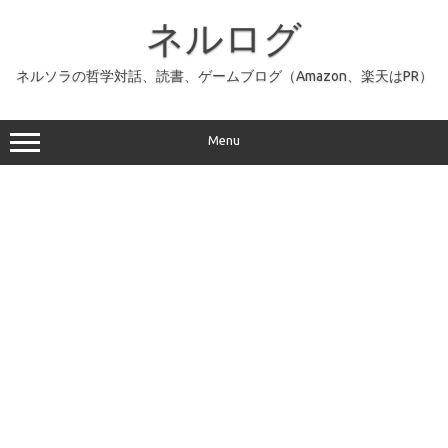
コ
ン
ネルログ
テ
ン
ツ
へ
ネルソラの哲学対話、読書、ゲームブログ（Amazon、楽天はPR）
ス
キ
ッ
プ
Menu