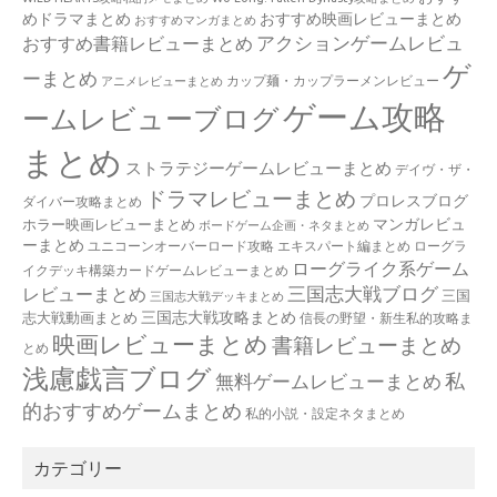
めドラマまとめ
おすすめ映画レビューまとめ
おすすめマンガまとめ
アクションゲームレビュ
おすすめ書籍レビューまとめ
ゲ
ーまとめ
カップ麺・カップラーメンレビュー
アニメレビューまとめ
ゲーム攻略
ームレビューブログ
まとめ
ストラテジーゲームレビューまとめ
デイヴ・ザ・
ドラマレビューまとめ
プロレスブログ
ダイバー攻略まとめ
マンガレビュ
ホラー映画レビューまとめ
ボードゲーム企画・ネタまとめ
ーまとめ
ユニコーンオーバーロード攻略 エキスパート編まとめ
ローグラ
ローグライク系ゲーム
イクデッキ構築カードゲームレビューまとめ
三国志大戦ブログ
レビューまとめ
三国
三国志大戦デッキまとめ
三国志大戦攻略まとめ
志大戦動画まとめ
信長の野望・新生私的攻略ま
映画レビューまとめ
書籍レビューまとめ
とめ
浅慮戯言ブログ
私
無料ゲームレビューまとめ
的おすすめゲームまとめ
私的小説・設定ネタまとめ
カテゴリー