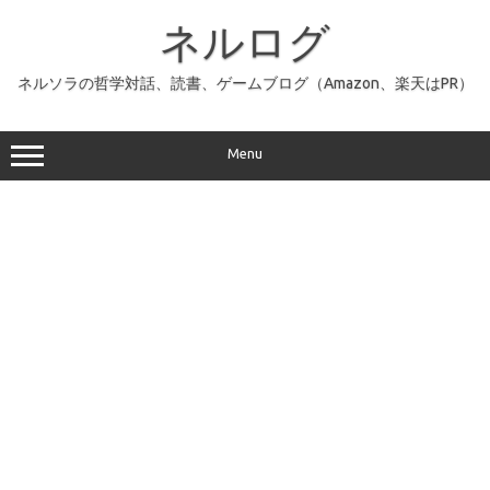
コ
ン
ネルログ
テ
ン
ツ
へ
ネルソラの哲学対話、読書、ゲームブログ（Amazon、楽天はPR）
ス
キ
ッ
プ
Menu