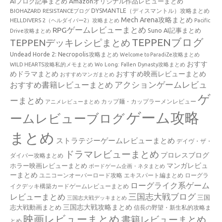
AIブログ記事まとめ
Amazonオリジナル作品レビューまとめ
BIOHAZARD RESISTANCEブログ
DYSMANTLE（ディスマントル）攻略まとめ
Mech Arena攻略まとめ
HELLDIVERS 2（ヘルダイバー2）攻略まとめ
Pacific
RPGゲームレビューまとめ
Suno AI記事まとめ
Drive攻略まとめ
TEPPENブログ
TEPPENデッキレシピまとめ
Undead Horde 2: Necropolis攻略まとめ
Welcome to ParadiZe攻略まとめ
おすす
WILD HEARTS攻略私的メモまとめ
Wo Long: Fallen Dynasty攻略まとめ
めドラマまとめ
おすすめ映画レビューまとめ
おすすめマンガまとめ
アクションゲームレビュ
おすすめ書籍レビューまとめ
ゲ
ーまとめ
カップ麺・カップラーメンレビュー
アニメレビューまとめ
ゲーム攻略
ームレビューブログ
まとめ
ストラテジーゲームレビューまとめ
デイヴ・ザ・
ドラマレビューまとめ
プロレスブログ
ダイバー攻略まとめ
マンガレビュ
ホラー映画レビューまとめ
ボードゲーム企画・ネタまとめ
ーまとめ
ユニコーンオーバーロード攻略 エキスパート編まとめ
ローグラ
ローグライク系ゲーム
イクデッキ構築カードゲームレビューまとめ
三国志大戦ブログ
レビューまとめ
三国
三国志大戦デッキまとめ
三国志大戦攻略まとめ
志大戦動画まとめ
信長の野望・新生私的攻略ま
映画レビューまとめ
書籍レビューまとめ
とめ