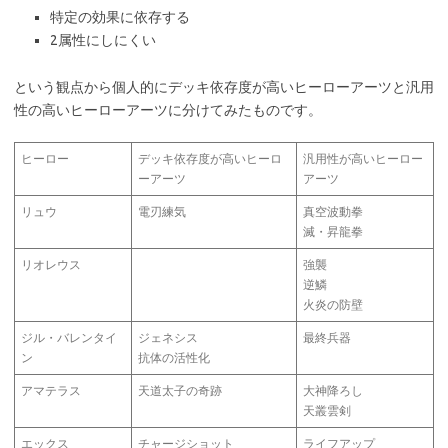
特定の効果に依存する
2属性にしにくい
という観点から個人的に
デッキ依存度が高いヒーローアーツと
汎用
性の高いヒーローアーツに分けてみたものです。
ヒーロー
デッキ依存度が高いヒーロ
汎用性が高いヒーロー
ーアーツ
アーツ
リュウ
電刃練気
真空波動拳
滅・昇龍拳
リオレウス
強襲
逆鱗
火炎の防壁
ジル・バレンタイ
ジェネシス
最終兵器
ン
抗体の活性化
アマテラス
天道太子の奇跡
大神降ろし
天叢雲剣
エックス
チャージショット
ライフアップ