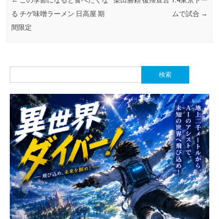
←
この季節になると食べたくな
柴田勝頼 復帰宣言 1.4東京ドー
る チゲ味噌ラーメン 日高屋 期
ムで試合
→
間限定
検
索: