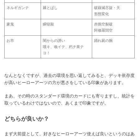
ネルギガンテ
棘とばし
破蕀滅尽旋・天
形態変化
豪鬼
瞬獄殺
赤鴉空裂破
阿修羅閃空
お市
闇からの誘い
踊れ屍の腕
嘆キ、喚イテ、朽チ果テ
ヨ！
なんとなくですが、過去の環境を思い返してみると、デッキ依存度
が高いヒーローアーツの方が悪さをしている印象があります。
まあ、その時のスタンダード環境のカードにも寄りますし、統計を
取っているわけではないので、あくまで印象ですが。
どちらが良いか？
まず大前提として、好きなヒーローアーツ使えば良いというのはあ