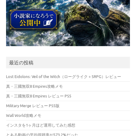
最近の投稿
Lost Eidolons: Veil of the Witch（ローグライク＋SRPG）レビュー
真・三國無双8 Empires攻略メモ
真・三國無双8 Empires レビュー PS5
Military Merge レビュー PS5版
Wall World攻略メモ
インスタを1ヶ月ほど運用してみた感想
とある動画の平均視聴率が573.2%だった