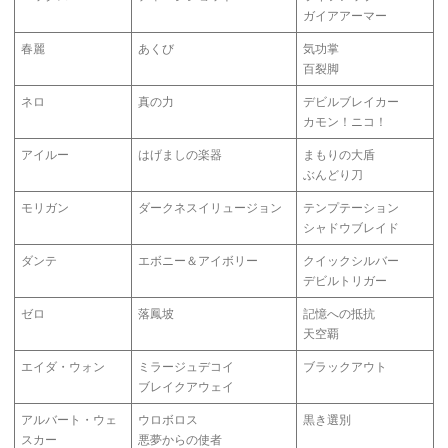
ガイアアーマー
春麗
あくび
気功掌
百裂脚
ネロ
真の力
デビルブレイカー
カモン！ニコ！
アイルー
はげましの楽器
まもりの大盾
ぶんどり刀
モリガン
ダークネスイリュージョン
テンプテーション
シャドウブレイド
ダンテ
エボニー＆アイボリー
クイックシルバー
デビルトリガー
ゼロ
落鳳坡
記憶への抵抗
天空覇
エイダ・ウォン
ミラージュデコイ
ブラックアウト
ブレイクアウェイ
アルバート・ウェ
ウロボロス
黒き選別
スカー
悪夢からの使者