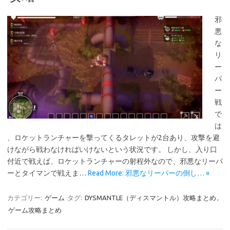
邪
悪
な
リ
ー
パ
ー
戦
で
は
、ロケットランチャーを撃ってくるタレットが2台あり、攻撃を避
けながら戦わなければいけないという状況です。 しかし、入り口
付近で戦えば、ロケットランチャーの射程外なので、邪悪なリーパ
ーとタイマンで戦えま…
Read More: 邪悪なリーパーの倒し… »
カテゴリー:
ゲーム
タグ:
DYSMANTLE（ディスマントル）攻略まとめ
,
ゲーム攻略まとめ