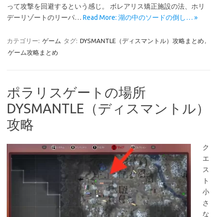
って攻撃を回避するという感じ。 ボレアリス矯正施設の法、ホリ
デーリゾートのリーパ…
Read More: 湖の中のソードの倒し… »
カテゴリー:
ゲーム
タグ:
DYSMANTLE（ディスマントル）攻略まとめ
,
ゲーム攻略まとめ
ポラリスゲートの場所
DYSMANTLE（ディスマントル）
攻略
ク
エ
ス
ト
小
さ
な