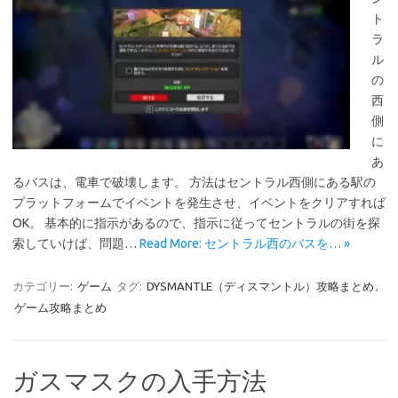
ト
ラ
ル
の
西
側
に
あ
るバスは、電車で破壊します。 方法はセントラル西側にある駅の
プラットフォームでイベントを発生させ、イベントをクリアすれば
OK。 基本的に指示があるので、指示に従ってセントラルの街を探
索していけば、問題…
Read More: セントラル西のバスを… »
カテゴリー:
ゲーム
タグ:
DYSMANTLE（ディスマントル）攻略まとめ
,
ゲーム攻略まとめ
ガスマスクの入手方法