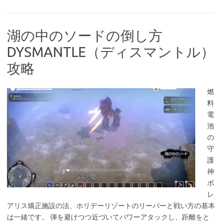
湖の中のソードの倒し方
DYSMANTLE（ディスマントル）
攻略
燃
料
電
池
の
守
護
神
ボ
レ
アリス矯正施設の法、ホリデーリゾートのリーパーと戦い方の基本
は一緒です。 弾を避けつつ近づいてパワーアタックし、距離をと