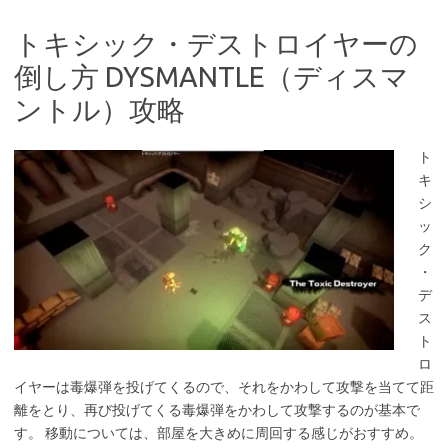
トキシック・デストロイヤーの
倒し方 DYSMANTLE（ディスマ
ントル）攻略
ト
キ
シ
ッ
ク
・
デ
ス
ト
ロ
イヤーは毒爆弾を投げてくるので、それをかわして攻撃を当てて距
離をとり、再び投げてくる毒爆弾をかわして攻撃するのが基本で
す。 移動については、部屋を大きめに周回する感じがおすすめ。