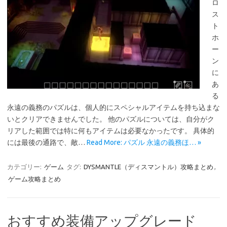
ロ
ス
ト
ホ
ー
ン
に
あ
る
永遠の義務のパズルは、個人的にスペシャルアイテムを持ち込まな
いとクリアできませんでした。 他のパズルについては、自分がク
リアした範囲では特に何もアイテムは必要なかったです。 具体的
には最後の通路で、敵…
Read More: パズル 永遠の義務ほ… »
カテゴリー:
ゲーム
タグ:
DYSMANTLE（ディスマントル）攻略まとめ
,
ゲーム攻略まとめ
おすすめ装備アップグレード