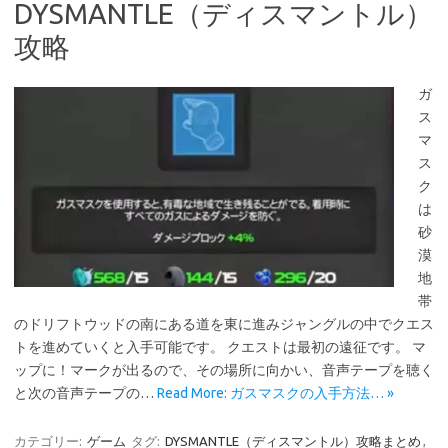
DYSMANTLE（ディスマントル）
攻略
ガ
ス
マ
ス
ク
は
砂
漠
地
帯
のドリフトウッドの南にある道を東に進みジャングルの中でクエス
トを進めていくと入手可能です。 クエストは最初の遠征です。 マ
ップに！マークが出るので、その場所に向かい、音声テープを聴く
と次の音声テープの…
Read More: ガスマスクの入手方法… »
カテゴリー:
ゲーム
タグ:
DYSMANTLE（ディスマントル）攻略まとめ
,