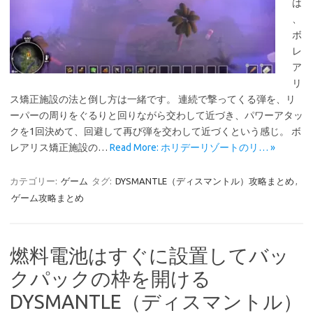
は
、
ボ
レ
ア
リ
ス矯正施設の法と倒し方は一緒です。 連続で撃ってくる弾を、リ
ーパーの周りをぐるりと回りながら交わして近づき、パワーアタッ
クを1回決めて、回避して再び弾を交わして近づくという感じ。 ボ
レアリス矯正施設の…
Read More: ホリデーリゾートのリ… »
カテゴリー:
ゲーム
タグ:
DYSMANTLE（ディスマントル）攻略まとめ
,
ゲーム攻略まとめ
燃料電池はすぐに設置してバッ
クパックの枠を開ける
DYSMANTLE（ディスマントル）