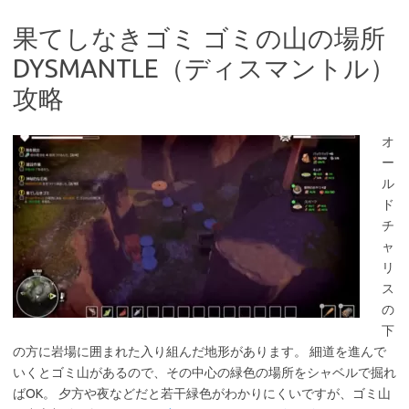
果てしなきゴミ ゴミの山の場所
DYSMANTLE（ディスマントル）
攻略
オ
ー
ル
ド
チ
ャ
リ
ス
の
下
の方に岩場に囲まれた入り組んだ地形があります。 細道を進んで
いくとゴミ山があるので、その中心の緑色の場所をシャベルで掘れ
ばOK。 夕方や夜などだと若干緑色がわかりにくいですが、ゴミ山