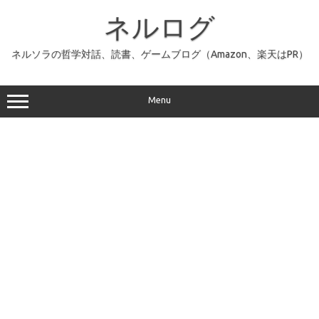
コ
ン
ネルログ
テ
ン
ツ
へ
ネルソラの哲学対話、読書、ゲームブログ（Amazon、楽天はPR）
ス
キ
ッ
プ
Menu