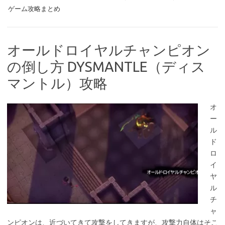
ゲーム攻略まとめ
オールドロイヤルチャンピオン
の倒し方 DYSMANTLE（ディス
マントル）攻略
オ
ー
ル
ド
ロ
イ
ヤ
ル
チ
ャ
ンピオンは、近づいてきて攻撃をしてきますが、攻撃力自体はそこ