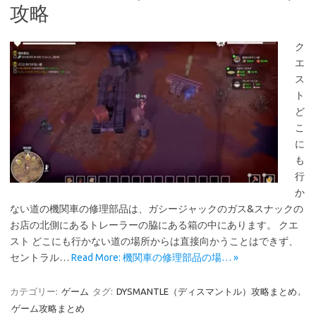
攻略
ク
エ
ス
ト
ど
こ
に
も
行
か
ない道の機関車の修理部品は、ガシージャックのガス&スナックの
お店の北側にあるトレーラーの脇にある箱の中にあります。 クエ
スト どこにも行かない道の場所からは直接向かうことはできず、
セントラル…
Read More: 機関車の修理部品の場… »
カテゴリー:
ゲーム
タグ:
DYSMANTLE（ディスマントル）攻略まとめ
,
ゲーム攻略まとめ