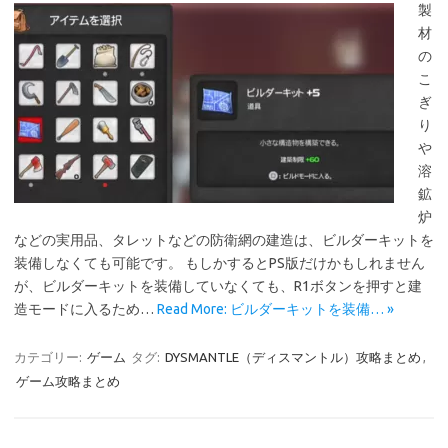
製
材
の
こ
ぎ
り
や
溶
鉱
炉
などの実用品、タレットなどの防衛網の建造は、ビルダーキットを
装備しなくても可能です。 もしかするとPS版だけかもしれません
が、ビルダーキットを装備していなくても、R1ボタンを押すと建
造モードに入るため…
Read More: ビルダーキットを装備… »
カテゴリー:
ゲーム
タグ:
DYSMANTLE（ディスマントル）攻略まとめ
,
ゲーム攻略まとめ