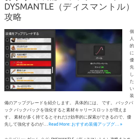
DYSMANTLE（ディスマントル）
攻略
個
人
的
に
優
先
し
た
い
装
備のアップグレードを紹介します。 具体的には、 です。 バックパ
ック バックパックを強化すると素材キャリースロットが増えま
す。 素材が多く持てるとそれだけ効率的に探索ができるので、優
先して強化するのが…
Read More: おすすめ装備アップグ… »