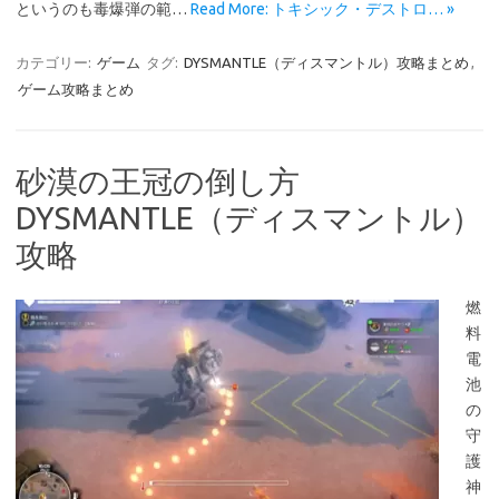
というのも毒爆弾の範…
Read More: トキシック・デストロ… »
カテゴリー:
ゲーム
タグ:
DYSMANTLE（ディスマントル）攻略まとめ
,
ゲーム攻略まとめ
砂漠の王冠の倒し方
DYSMANTLE（ディスマントル）
攻略
燃
料
電
池
の
守
護
神