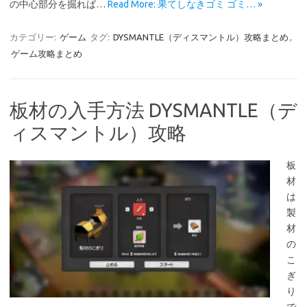
の中心部分を掘れば…
Read More: 果てしなきゴミ ゴミ… »
カテゴリー:
ゲーム
タグ:
DYSMANTLE（ディスマントル）攻略まとめ
,
ゲーム攻略まとめ
板材の入手方法 DYSMANTLE（デ
ィスマントル）攻略
板
材
は
製
材
の
こ
ぎ
り