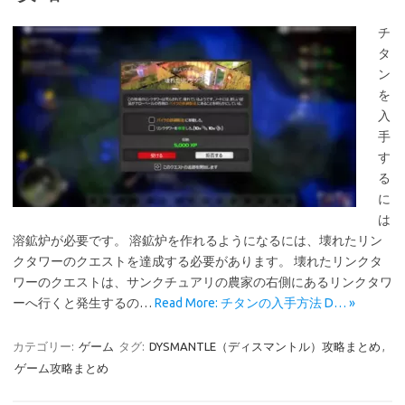
チ
タ
ン
を
入
手
す
る
に
は
溶鉱炉が必要です。 溶鉱炉を作れるようになるには、壊れたリン
クタワーのクエストを達成する必要があります。 壊れたリンクタ
ワーのクエストは、サンクチュアリの農家の右側にあるリンクタワ
ーへ行くと発生するの…
Read More: チタンの入手方法 D… »
カテゴリー:
ゲーム
タグ:
DYSMANTLE（ディスマントル）攻略まとめ
,
ゲーム攻略まとめ