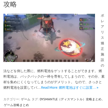
攻略
ボ
レ
ア
リ
ス
矯
正
施
設
の
法などを倒した際に、燃料電池をゲットすることができます。 燃
料電池は、バックパックの一枠を専有してしまうので、その分、素
材を集めにくくなってしまうのがデメリット。 なので、さっさと
燃料電池を設置してバ…
Read More: 燃料電池はすぐに設置… »
カテゴリー:
ゲーム
タグ:
DYSMANTLE（ディスマントル）攻略まとめ
,
ゲーム攻略まとめ