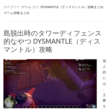
カテゴリー:
ゲーム
タグ:
DYSMANTLE（ディスマントル）攻略まとめ
,
ゲーム攻略まとめ
島脱出時のタワーディフェンス
的なやつ DYSMANTLE（ディス
マントル）攻略
個
人
的
に
は
、
土
嚢
を