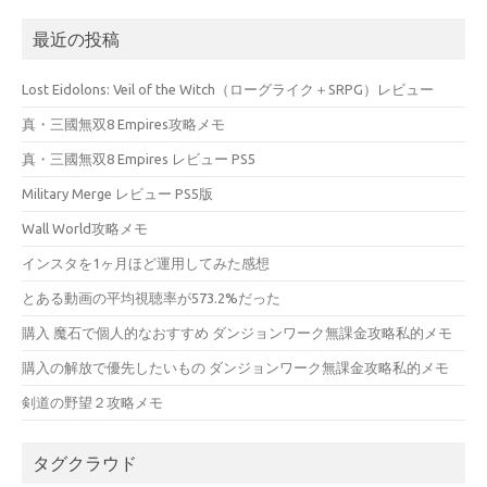
最近の投稿
Lost Eidolons: Veil of the Witch（ローグライク＋SRPG）レビュー
真・三國無双8 Empires攻略メモ
真・三國無双8 Empires レビュー PS5
Military Merge レビュー PS5版
Wall World攻略メモ
インスタを1ヶ月ほど運用してみた感想
とある動画の平均視聴率が573.2%だった
購入 魔石で個人的なおすすめ ダンジョンワーク無課金攻略私的メモ
購入の解放で優先したいもの ダンジョンワーク無課金攻略私的メモ
剣道の野望２攻略メモ
タグクラウド