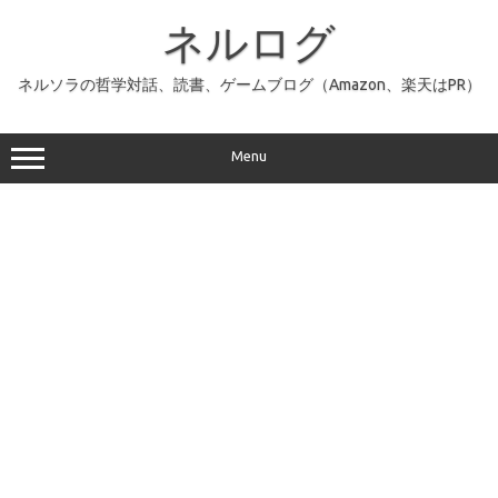
コ
ン
ネルログ
テ
ン
ツ
へ
ネルソラの哲学対話、読書、ゲームブログ（Amazon、楽天はPR）
ス
キ
ッ
プ
Menu