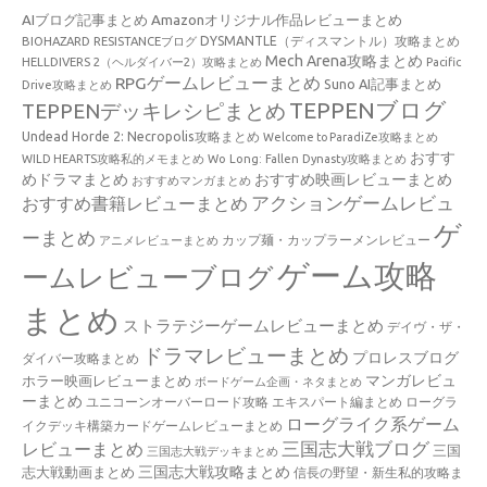
AIブログ記事まとめ
Amazonオリジナル作品レビューまとめ
BIOHAZARD RESISTANCEブログ
DYSMANTLE（ディスマントル）攻略まとめ
Mech Arena攻略まとめ
HELLDIVERS 2（ヘルダイバー2）攻略まとめ
Pacific
RPGゲームレビューまとめ
Suno AI記事まとめ
Drive攻略まとめ
TEPPENブログ
TEPPENデッキレシピまとめ
Undead Horde 2: Necropolis攻略まとめ
Welcome to ParadiZe攻略まとめ
おすす
WILD HEARTS攻略私的メモまとめ
Wo Long: Fallen Dynasty攻略まとめ
めドラマまとめ
おすすめ映画レビューまとめ
おすすめマンガまとめ
アクションゲームレビュ
おすすめ書籍レビューまとめ
ゲ
ーまとめ
カップ麺・カップラーメンレビュー
アニメレビューまとめ
ゲーム攻略
ームレビューブログ
まとめ
ストラテジーゲームレビューまとめ
デイヴ・ザ・
ドラマレビューまとめ
プロレスブログ
ダイバー攻略まとめ
マンガレビュ
ホラー映画レビューまとめ
ボードゲーム企画・ネタまとめ
ーまとめ
ユニコーンオーバーロード攻略 エキスパート編まとめ
ローグラ
ローグライク系ゲーム
イクデッキ構築カードゲームレビューまとめ
三国志大戦ブログ
レビューまとめ
三国
三国志大戦デッキまとめ
三国志大戦攻略まとめ
志大戦動画まとめ
信長の野望・新生私的攻略ま