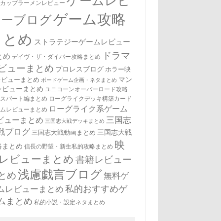
ゲームレビ
・カップラーメンレビュー
ゲーム攻略
ューブログ
まとめ
ストラテジーゲームレビュー
ドラマ
とめ
デイヴ・ザ・ダイバー攻略まとめ
ビューまとめ
プロレスブログ
ホラー映
マン
レビューまとめ
ボードゲーム企画・ネタまとめ
レビューまとめ
ユニコーンオーバーロード攻略
キスパート編まとめ
ローグライクデッキ構築カード
ローグライク系ゲーム
ームレビューまとめ
三国志
ビューまとめ
三国志大戦デッキまとめ
戦ブログ
三国志大戦
三国志大戦動画まとめ
映
略まとめ
信長の野望・新生私的攻略まとめ
レビューまとめ
書籍レビュー
浅慮戯言ブログ
とめ
無料ゲ
私的おすすめゲ
ムレビューまとめ
ムまとめ
私的小説・設定ネタまとめ