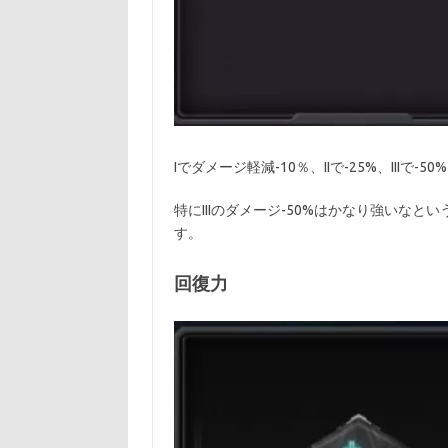
Iでダメージ軽減-10％、IIで-25%、IIIで-5
特にIIIのダメージ-50%はかなり強いな
す。
回復力