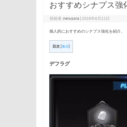
おすすめシナプス強化 Se
投稿者:
nerusora
|
2026年6月22日
個人的におすすめのシナプス強化を紹介。
目次
[
表示
]
デフラグ