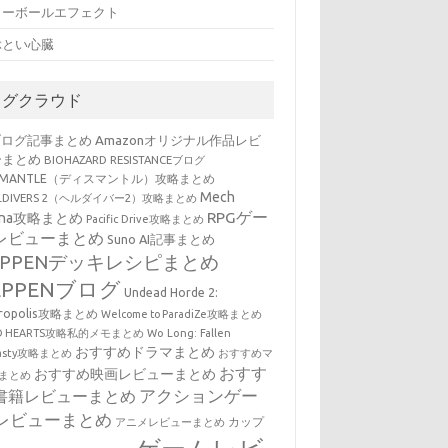
ノーボールエフェクト
ぶとい心臓
タグクラウド
ブログ記事まとめ
Amazonオリジナル作品レビ
ーまとめ
BIOHAZARD RESISTANCEブログ
SMANTLE（ディスマントル）攻略まとめ
Mech
LLDIVERS 2（ヘルダイバー2）攻略まとめ
RPGゲー
ena攻略まとめ
Pacific Drive攻略まとめ
レビューまとめ
Suno AI記事まとめ
EPPENデッキレシピまとめ
EPPENブログ
Undead Horde 2:
cropolis攻略まとめ
Welcome to ParadiZe攻略まとめ
LD HEARTS攻略私的メモまとめ
Wo Long: Fallen
おすすめドラマまとめ
nasty攻略まとめ
おすすめマ
おすす
おすすめ映画レビューまとめ
まとめ
アクションゲー
書籍レビューまとめ
レビューまとめ
カップ
アニメレビューまとめ