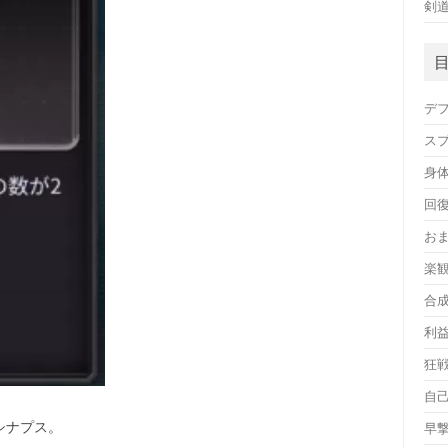
剣
デ
ス
身
回
お
楽
合
利
狂
自
シナプス。
早