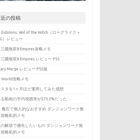
最近の投稿
t Eidolons: Veil of the Witch（ローグライク＋
PG）レビュー
三國無双8 Empires攻略メモ
三國無双8 Empires レビュー PS5
itary Merge レビュー PS5版
ll World攻略メモ
ンスタを1ヶ月ほど運用してみた感想
る動画の平均視聴率が573.2%だった
入 魔石で個人的なおすすめ ダンジョンワーク無
金攻略私的メモ
入の解放で優先したいもの ダンジョンワーク無
金攻略私的メモ