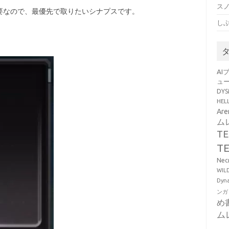
ス
要なので、最優先で取りたいシナプスです。
し
AI
ュ
DY
HE
Ar
ム
T
T
Ne
WI
Dy
ンガ
め
ム