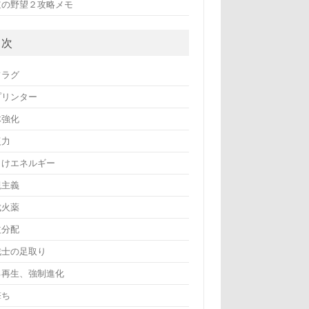
道の野望２攻略メモ
目次
フラグ
プリンター
体強化
復力
まけエネルギー
観主義
成火薬
益分配
戦士の足取り
己再生、強制進化
撃ち