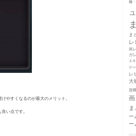
麺
ま
レ
画
ガ
エ
ゲ
レ
大
攻
画
避けやすくなるのが最大のメリット。
ま
も良い点です。
ー
ー