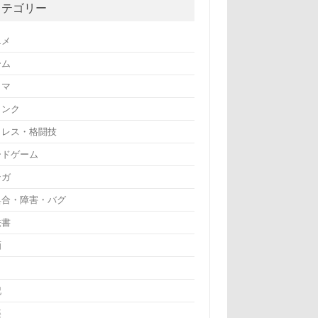
カテゴリー
ニメ
ーム
ラマ
リンク
ロレス・格闘技
ードゲーム
ンガ
具合・障害・バグ
法書
画
記
楽