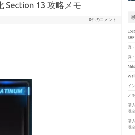
ction 13 攻略メモ
0件のコメント
Los
SR
真・
真・
Mil
Wa
イ
とあ
購
課
購
課