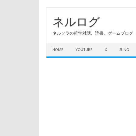
コ
ン
テ
ネルログ
ン
ツ
へ
ネルソラの哲学対話、読書、ゲームブログ（A
ス
キ
ッ
プ
HOME
YOUTUBE
X
SUNO