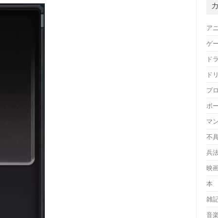
ア
ゲ
ド
ド
プ
ボ
マ
不
兵
映
本
雑
音