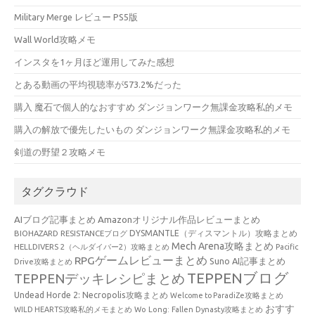
Military Merge レビュー PS5版
Wall World攻略メモ
インスタを1ヶ月ほど運用してみた感想
とある動画の平均視聴率が573.2%だった
購入 魔石で個人的なおすすめ ダンジョンワーク無課金攻略私的メモ
購入の解放で優先したいもの ダンジョンワーク無課金攻略私的メモ
剣道の野望２攻略メモ
タグクラウド
AIブログ記事まとめ
Amazonオリジナル作品レビューまとめ
BIOHAZARD RESISTANCEブログ
DYSMANTLE（ディスマントル）攻略まとめ
Mech Arena攻略まとめ
HELLDIVERS 2（ヘルダイバー2）攻略まとめ
Pacific
RPGゲームレビューまとめ
Suno AI記事まとめ
Drive攻略まとめ
TEPPENブログ
TEPPENデッキレシピまとめ
Undead Horde 2: Necropolis攻略まとめ
Welcome to ParadiZe攻略まとめ
おすす
WILD HEARTS攻略私的メモまとめ
Wo Long: Fallen Dynasty攻略まとめ