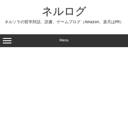
コ
ン
ネルログ
テ
ン
ツ
へ
ネルソラの哲学対話、読書、ゲームブログ（Amazon、楽天はPR）
ス
キ
ッ
プ
Menu