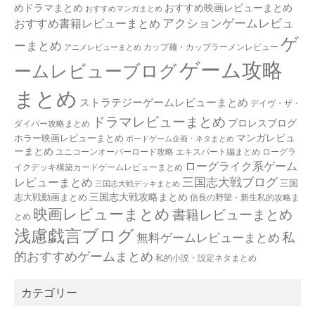
めドラマまとめ
おすすめ映画レビューまとめ
おすすめマンガまとめ
アクションゲームレビュ
おすすめ書籍レビューまとめ
ゲ
ーまとめ
カップ麺・カップラーメンレビュー
アニメレビューまとめ
ゲーム攻略
ームレビューブログ
まとめ
ストラテジーゲームレビューまとめ
デイヴ・ザ・
ドラマレビューまとめ
プロレスブログ
ダイバー攻略まとめ
マンガレビュ
ホラー映画レビューまとめ
ボードゲーム企画・ネタまとめ
ーまとめ
ユニコーンオーバーロード攻略 エキスパート編まとめ
ローグラ
ローグライク系ゲーム
イクデッキ構築カードゲームレビューまとめ
三国志大戦ブログ
レビューまとめ
三国
三国志大戦デッキまとめ
三国志大戦攻略まとめ
志大戦動画まとめ
信長の野望・新生私的攻略ま
映画レビューまとめ
書籍レビューまとめ
とめ
浅慮戯言ブログ
私
無料ゲームレビューまとめ
的おすすめゲームまとめ
私的小説・設定ネタまとめ
カテゴリー