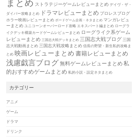
まとめ
ストラテジーゲームレビューまとめ
デイヴ・ザ・
ドラマレビューまとめ
プロレスブログ
ダイバー攻略まとめ
マンガレビュ
ホラー映画レビューまとめ
ボードゲーム企画・ネタまとめ
ーまとめ
ユニコーンオーバーロード攻略 エキスパート編まとめ
ローグラ
ローグライク系ゲーム
イクデッキ構築カードゲームレビューまとめ
三国志大戦ブログ
レビューまとめ
三国
三国志大戦デッキまとめ
三国志大戦攻略まとめ
志大戦動画まとめ
信長の野望・新生私的攻略ま
映画レビューまとめ
書籍レビューまとめ
とめ
浅慮戯言ブログ
私
無料ゲームレビューまとめ
的おすすめゲームまとめ
私的小説・設定ネタまとめ
カテゴリー
アニメ
ゲーム
ドラマ
ドリンク