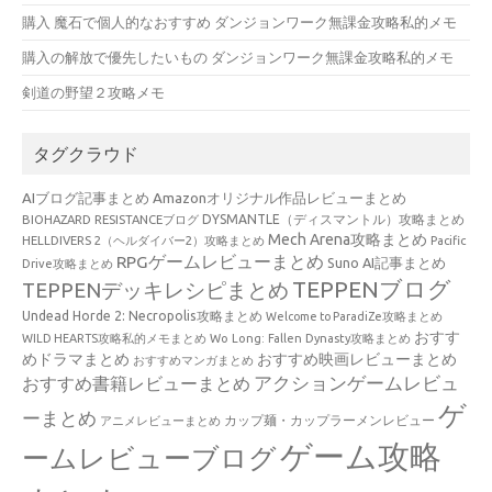
購入 魔石で個人的なおすすめ ダンジョンワーク無課金攻略私的メモ
購入の解放で優先したいもの ダンジョンワーク無課金攻略私的メモ
剣道の野望２攻略メモ
タグクラウド
AIブログ記事まとめ
Amazonオリジナル作品レビューまとめ
BIOHAZARD RESISTANCEブログ
DYSMANTLE（ディスマントル）攻略まとめ
Mech Arena攻略まとめ
HELLDIVERS 2（ヘルダイバー2）攻略まとめ
Pacific
RPGゲームレビューまとめ
Suno AI記事まとめ
Drive攻略まとめ
TEPPENブログ
TEPPENデッキレシピまとめ
Undead Horde 2: Necropolis攻略まとめ
Welcome to ParadiZe攻略まとめ
おすす
WILD HEARTS攻略私的メモまとめ
Wo Long: Fallen Dynasty攻略まとめ
めドラマまとめ
おすすめ映画レビューまとめ
おすすめマンガまとめ
アクションゲームレビュ
おすすめ書籍レビューまとめ
ゲ
ーまとめ
カップ麺・カップラーメンレビュー
アニメレビューまとめ
ゲーム攻略
ームレビューブログ