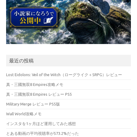
最近の投稿
Lost Eidolons: Veil of the Witch（ローグライク＋SRPG）レビュー
真・三國無双8 Empires攻略メモ
真・三國無双8 Empires レビュー PS5
Military Merge レビュー PS5版
Wall World攻略メモ
インスタを1ヶ月ほど運用してみた感想
とある動画の平均視聴率が573.2%だった