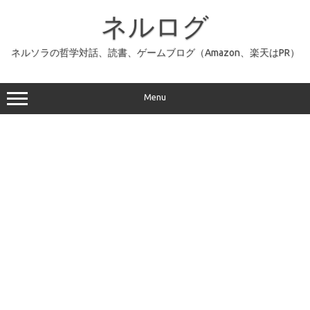
コ
ン
ネルログ
テ
ン
ツ
へ
ネルソラの哲学対話、読書、ゲームブログ（Amazon、楽天はPR）
ス
キ
ッ
プ
Menu