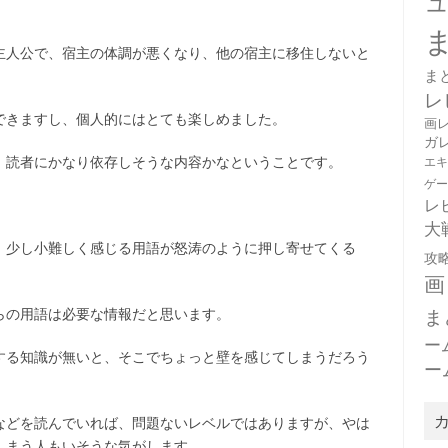
主人公で、宿主の体調が悪くなり、他の宿主に移住しないと
ま
レ
できますし、個人的にはとても楽しめました。
画
ガ
エ
、読者にかなり依存しそうな内容かなということです。
ゲ
レ
大
、少し小難しく感じる用語が怒涛のように押し寄せてくる
攻
画
ま
らの用語は必要な情報だと思います。
ー
する知識が無いと、そこでちょっと壁を感じてしまうだろう
ー
などを読んでいれば、問題ないレベルではありますが、やは
しまう人もいそうな気がします。