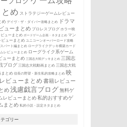
ゲーム攻略
ューブログ
まとめ
ストラテジーゲームレビュー
ドラマ
とめ
デイヴ・ザ・ダイバー攻略まとめ
ビューまとめ
プロレスブログ
ホラー映
マン
レビューまとめ
ボードゲーム企画・ネタまとめ
レビューまとめ
ユニコーンオーバーロード攻略
キスパート編まとめ
ローグライクデッキ構築カード
ローグライク系ゲーム
ームレビューまとめ
三国志
ビューまとめ
三国志大戦デッキまとめ
戦ブログ
三国志大戦
三国志大戦動画まとめ
映
略まとめ
信長の野望・新生私的攻略まとめ
レビューまとめ
書籍レビュー
浅慮戯言ブログ
とめ
無料ゲ
私的おすすめゲ
ムレビューまとめ
ムまとめ
私的小説・設定ネタまとめ
カテゴリー