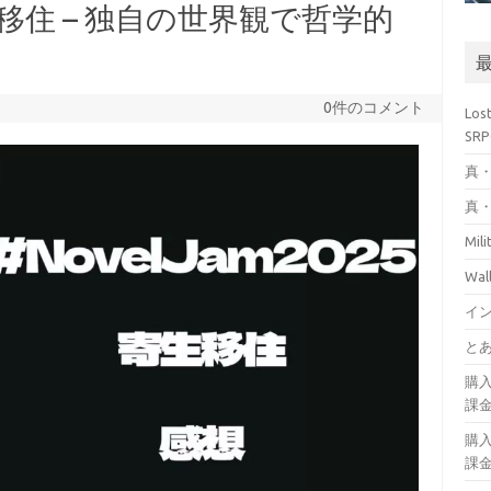
 寄生移住 – 独自の世界観で哲学的
0件のコメント
Los
SR
真・
真・
Mil
Wa
イ
とあ
購
課
購
課