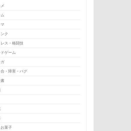
ニメ
ーム
ラマ
リンク
ロレス・格闘技
ードゲーム
ンガ
具合・障害・バグ
法書
画
記
楽
・お菓子