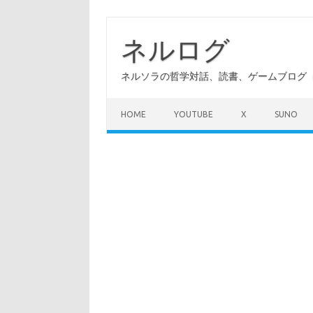
コ
ン
テ
ネルログ
ン
ツ
へ
ネルソラの哲学対話、読書、ゲームブログ（A
ス
キ
ッ
プ
HOME
YOUTUBE
X
SUNO