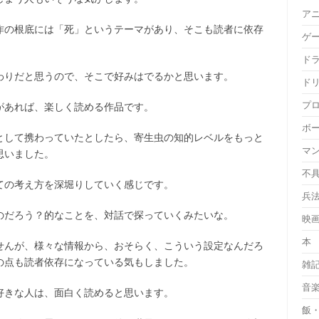
ア
作の根底には「死」というテーマがあり、そこも読者に依存
ゲ
ド
わりだと思うので、そこで好みはでるかと思います。
ド
プ
があれば、楽しく読める作品です。
ボ
として携わっていたとしたら、寄生虫の知的レベルをもっと
マ
思いました。
不
ての考え方を深堀りしていく感じです。
兵
のだろう？的なことを、対話で探っていくみたいな。
映
本
せんが、様々な情報から、おそらく、こういう設定なんだろ
の点も読者依存になっている気もしました。
雑
音
好きな人は、面白く読めると思います。
飯