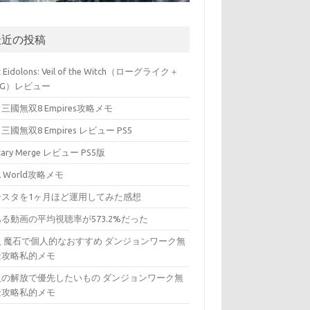
最近の投稿
t Eidolons: Veil of the Witch（ローグライク＋
PG）レビュー
三國無双8 Empires攻略メモ
三國無双8 Empires レビュー PS5
itary Merge レビュー PS5版
ll World攻略メモ
ンスタを1ヶ月ほど運用してみた感想
る動画の平均視聴率が573.2%だった
入 魔石で個人的なおすすめ ダンジョンワーク無
金攻略私的メモ
入の解放で優先したいもの ダンジョンワーク無
金攻略私的メモ