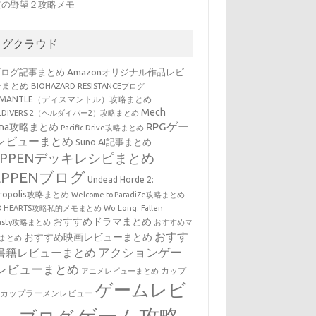
道の野望２攻略メモ
タグクラウド
ブログ記事まとめ
Amazonオリジナル作品レビ
ーまとめ
BIOHAZARD RESISTANCEブログ
SMANTLE（ディスマントル）攻略まとめ
Mech
LLDIVERS 2（ヘルダイバー2）攻略まとめ
RPGゲー
ena攻略まとめ
Pacific Drive攻略まとめ
レビューまとめ
Suno AI記事まとめ
EPPENデッキレシピまとめ
EPPENブログ
Undead Horde 2:
cropolis攻略まとめ
Welcome to ParadiZe攻略まとめ
LD HEARTS攻略私的メモまとめ
Wo Long: Fallen
おすすめドラマまとめ
nasty攻略まとめ
おすすめマ
おすす
おすすめ映画レビューまとめ
まとめ
アクションゲー
書籍レビューまとめ
レビューまとめ
カップ
アニメレビューまとめ
ゲームレビ
・カップラーメンレビュー