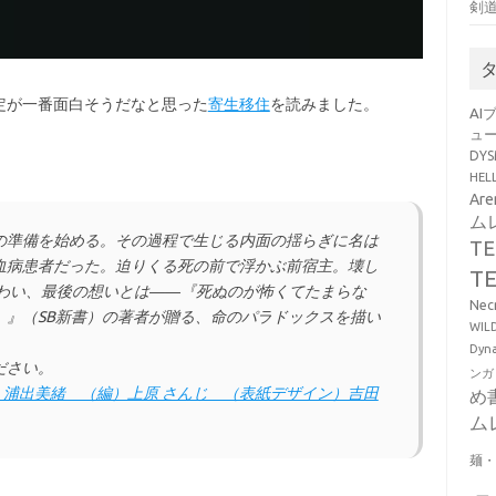
剣
定が一番面白そうだなと思った
寄生移住
を読みました。
AI
ュ
DY
HE
Ar
ム
の準備を始める。その過程で生じる内面の揺らぎに名は
T
血病患者だった。迫りくる死の前で浮かぶ前宿主。壊し
T
あわい、最後の想いとは――『死ぬのが怖くてたまらな
Ne
。』（SB新書）の著者が贈る、命のパラドックスを描い
WI
Dy
ださい。
ンガ
』（著）浦出美緒 （編）上原 さんじ （表紙デザイン）吉田
め
ム
麺