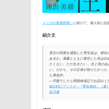
メリカの居場所探し
に続けて、個人的に設
紹介文
宿主の死期を感知した寄生虫は、移住
あるか。葛藤とともに移住した先は白
たくない、ただ生きたい 。生と死の
い。だから、その正体が知りたかった
た異色作。
―可能でしたら明朝体表記でお読みく
BCCKS / ブックス – 『寄生移住
彩乃著