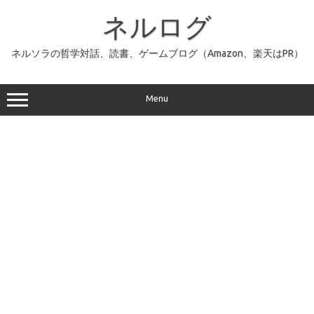
コ
ン
ネルログ
テ
ン
ツ
へ
ネルソラの哲学対話、読書、ゲームブログ（Amazon、楽天はPR）
ス
キ
ッ
プ
Menu