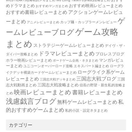
めドラマまとめ
おすすめ映画レビューまとめ
おすすめマンガまとめ
アクションゲームレビュ
おすすめ書籍レビューまとめ
ゲ
ーまとめ
カップ麺・カップラーメンレビュー
アニメレビューまとめ
ゲーム攻略
ームレビューブログ
まとめ
ストラテジーゲームレビューまとめ
デイヴ・ザ・
ドラマレビューまとめ
プロレスブログ
ダイバー攻略まとめ
マンガレビュ
ホラー映画レビューまとめ
ボードゲーム企画・ネタまとめ
ーまとめ
ユニコーンオーバーロード攻略 エキスパート編まとめ
ローグラ
ローグライク系ゲーム
イクデッキ構築カードゲームレビューまとめ
三国志大戦ブログ
レビューまとめ
三国
三国志大戦デッキまとめ
三国志大戦攻略まとめ
志大戦動画まとめ
信長の野望・新生私的攻略ま
映画レビューまとめ
書籍レビューまとめ
とめ
浅慮戯言ブログ
私
無料ゲームレビューまとめ
的おすすめゲームまとめ
私的小説・設定ネタまとめ
カテゴリー