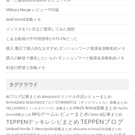
Military Merge レビュー PS5版
Wall World攻略メモ
インスタを1ヶ月ほど運用してみた感想
とある動画の平均視聴率が573.2%だった
購入 魔石で個人的なおすすめ ダンジョンワーク無課金攻略私的メモ
購入の解放で優先したいもの ダンジョンワーク無課金攻略私的メモ
剣道の野望２攻略メモ
タグクラウド
AIブログ記事まとめ
Amazonオリジナル作品レビューまとめ
BIOHAZARD RESISTANCEブログ
DYSMANTLE（ディスマントル）攻略まとめ
Mech Arena攻略まとめ
HELLDIVERS 2（ヘルダイバー2）攻略まとめ
Pacific
RPGゲームレビューまとめ
Suno AI記事まとめ
Drive攻略まとめ
TEPPENブログ
TEPPENデッキレシピまとめ
Undead Horde 2: Necropolis攻略まとめ
Welcome to ParadiZe攻略まとめ
おすす
WILD HEARTS攻略私的メモまとめ
Wo Long: Fallen Dynasty攻略まとめ