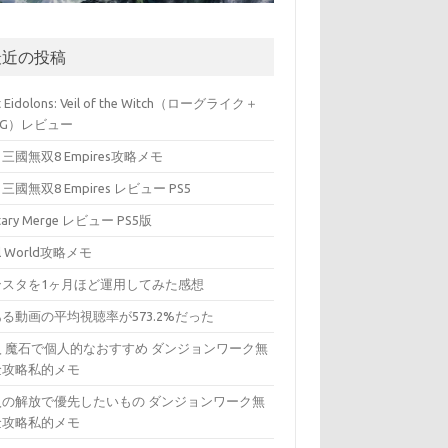
最近の投稿
t Eidolons: Veil of the Witch（ローグライク＋
PG）レビュー
三國無双8 Empires攻略メモ
三國無双8 Empires レビュー PS5
itary Merge レビュー PS5版
ll World攻略メモ
ンスタを1ヶ月ほど運用してみた感想
る動画の平均視聴率が573.2%だった
入 魔石で個人的なおすすめ ダンジョンワーク無
金攻略私的メモ
入の解放で優先したいもの ダンジョンワーク無
金攻略私的メモ