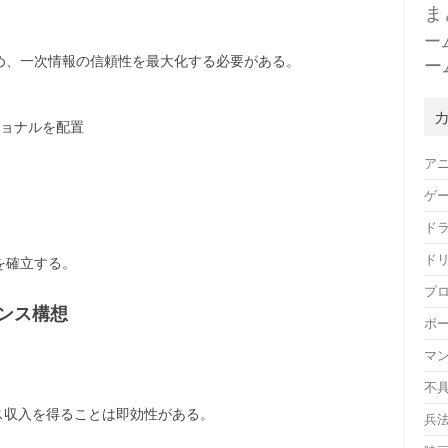
ま
ー
め、一次情報の信頼性を最大化する必要がある。
ー
ョナルを配置
ア
ゲ
ド
ド
を確立する。
プ
ンス構想
ボ
マ
不
ス収入を得ることは即効性がある。
兵