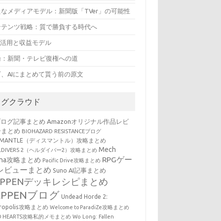
たなメディアモデル：新聞版「TVer」の可能性
ンテンツ戦略：質で勝負する時代へ
の活用と収益モデル
論：新聞・テレビ復権への道
下、AIにまとめて貰う前の原文
タグクラウド
ブログ記事まとめ
Amazonオリジナル作品レビ
ーまとめ
BIOHAZARD RESISTANCEブログ
SMANTLE（ディスマントル）攻略まとめ
Mech
LLDIVERS 2（ヘルダイバー2）攻略まとめ
RPGゲー
ena攻略まとめ
Pacific Drive攻略まとめ
レビューまとめ
Suno AI記事まとめ
EPPENデッキレシピまとめ
EPPENブログ
Undead Horde 2:
cropolis攻略まとめ
Welcome to ParadiZe攻略まとめ
LD HEARTS攻略私的メモまとめ
Wo Long: Fallen