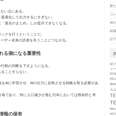
新
たない点にある。
コ
・最適化して出力するにすぎない。
AI
は「過去のまとめ」しか提示できなくなる。
結
ロックを行うということだ。
以
Iユーザ＝未来の読者を失うことにつながる。
される側になる重要性
AI
や行動の判断を下すようになる。
ュ
れることすらない。
DY
HE
をAIに学習させ、AIの出力に反映させる戦略を取る必要があ
Ar
ム
T
行為であり、特に人口減少が進む日本においては致命的と考
T
Ne
情報の保有
WI