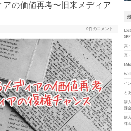
ィアの価値再考〜旧来メディア
0件のコメント
Los
SR
真・
真・
Mil
Wa
イ
とあ
購
課
購
課