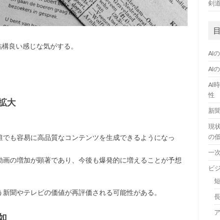
剣
結構良い感じな気がする。
A
A
A
性
拡大
新
現
の
誰でも容易に高品質なコンテンツを生成できるようになっ
一
動画の増加が顕著であり、今後も爆発的に増えることが予想
ビ
う新聞やテレビの価値が再評価される可能性がある。
如