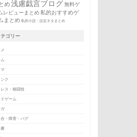
浅慮戯言ブログ
とめ
無料ゲ
私的おすすめゲ
ムレビューまとめ
ムまとめ
私的小説・設定ネタまとめ
カテゴリー
ニメ
ーム
ラマ
リンク
ロレス・格闘技
ードゲーム
ンガ
具合・障害・バグ
法書