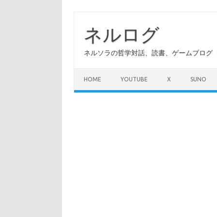
コ
ン
テ
ネルログ
ン
ツ
へ
ネルソラの哲学対話、読書、ゲームブログ（A
ス
キ
ッ
プ
HOME
YOUTUBE
X
SUNO