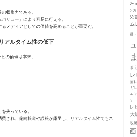
Dy
ンガ
報の収集力である。
め
ムバリュー」により容易に行える。
ム
するメディアとしての価値を高めることが重要だ。
麺
リアルタイム性の低下
テレビの価値は本来、
ま
レ
画
ガ
エ
ゲ
レ
くを失っている。
大
消費され、偏向報道や誤報が露呈し、リアルタイム性でもネ
攻
画