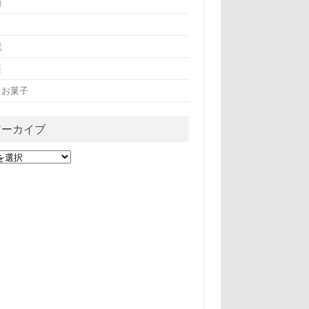
画
記
楽
・お菓子
アーカイブ