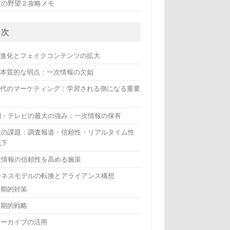
道の野望２攻略メモ
目次
Iの進化とフェイクコンテンツの拡大
Iの本質的な弱点：一次情報の欠如
I時代のマーケティング：学習される側になる重要
聞・テレビの最大の強み：一次情報の保有
状の課題：調査報道・信頼性・リアルタイム性
低下
次情報の信頼性を高める施策
ジネスモデルの転換とアライアンス構想
短期的対策
長期的戦略
アーカイブの活用