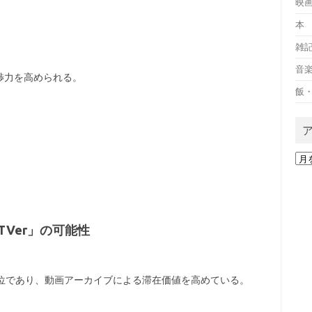
映
本
、
雑
音
渉力を高められる。
飯
ア
ー
カ
イ
ブ
Ver」の可能性
。
上位であり、動画アーカイブによる滞在価値を高めている。