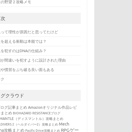
道の野望２攻略メモ
目次
忌って理性が原因だと思ってたけど
性を超える衝動は本能では？
忌を犯すのはDNAの仕組み？
間が間違いを犯すように設計された理由
識や慣習をぶち破る良い面もある
ンク
タグクラウド
ブログ記事まとめ
Amazonオリジナル作品レビ
ーまとめ
BIOHAZARD RESISTANCEブログ
SMANTLE（ディスマントル）攻略まとめ
Mech
LLDIVERS 2（ヘルダイバー2）攻略まとめ
RPGゲー
ena攻略まとめ
Pacific Drive攻略まとめ