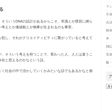
マ
る
不
そういうDNAの設計があるからこそ、常識とか慣習に縛ら
兵
い考えとか価値観とか物事が生まれるのも事実。
映
を犯し、それがクリエイティビティに繋がっていると考えて
本
。
雑
が、そういう考えを持つことで、変わった人、人とは違うこ
音
存在と思えるのかなという話。
飯
まく社会の中で活かしていくかみたいな話でもあるかなと個
ア
ー
カ
イ
ブ