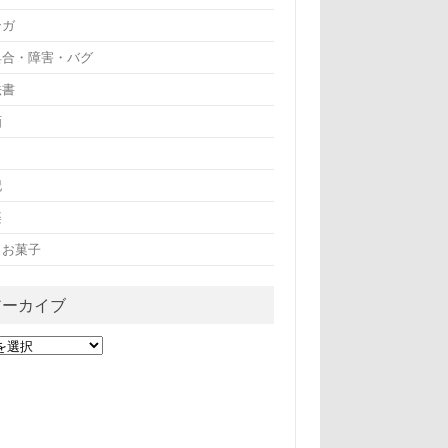
ンガ
具合・障害・バグ
法書
画
記
楽
・お菓子
アーカイブ