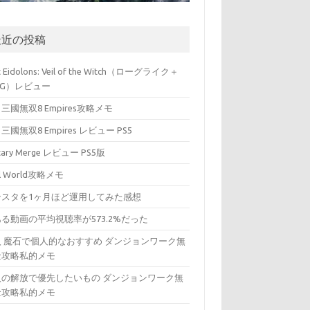
最近の投稿
t Eidolons: Veil of the Witch（ローグライク＋
PG）レビュー
三國無双8 Empires攻略メモ
三國無双8 Empires レビュー PS5
itary Merge レビュー PS5版
ll World攻略メモ
ンスタを1ヶ月ほど運用してみた感想
る動画の平均視聴率が573.2%だった
入 魔石で個人的なおすすめ ダンジョンワーク無
金攻略私的メモ
入の解放で優先したいもの ダンジョンワーク無
金攻略私的メモ