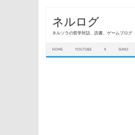
コ
ン
テ
ネルログ
ン
ツ
へ
ネルソラの哲学対話、読書、ゲームブログ（A
ス
キ
ッ
プ
HOME
YOUTUBE
X
SUNO