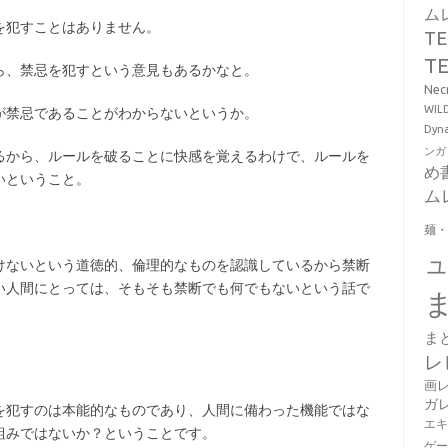
ム
を犯すことはありません。
T
T
ら、禁忌を犯すという意見もあるかなと。
Ne
WI
が禁忌であることがわからないというか。
Dy
ンガ
るから、ルールを破ることに快感を覚えるわけで、ルールを
め
いということ。
ム
麺
けないという道徳的、倫理的なものを認識しているから禁断
い人間にとっては、そもそも禁断でも何でもないという話で
ま
レ
画
ガ
を犯すのは本能的なものであり、人間に備わった機能ではな
エ
組みではないか？ということです。
ゲ