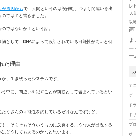
レ
動が原因かも
で、人間というのは誤作動、つまり間違いを出
大
なのでは？と書きました。
攻
画
なのではないか？という話。
ま
物として、DNAによって設計されている可能性が高いと個
ー
ー
れた理由
うか、生き残ったシステムです。
ア
いう中に、間違いを犯すことが前提として含まれているとい
ゲ
ド
にたくさんの可能性を試しているだけなんですけど。
ド
プ
ても、そもそもそういうものに反発するような人が出現する
界はどうしてもあるのかなと思います。
ボ