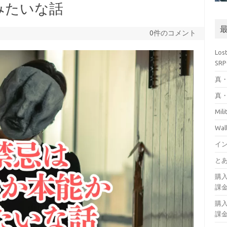
みたいな話
0件のコメント
Los
SR
真・
真・
Mil
Wa
イ
とあ
購
課
購
課