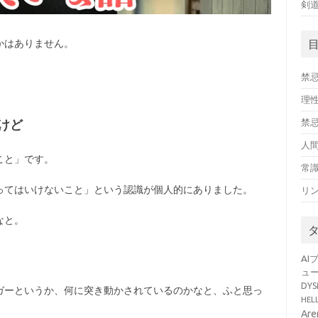
剣
かはありません。
禁
理
禁
けど
人
こと」です。
常
ってはいけないこと」という認識が個人的にありました。
リ
なと。
AI
ュ
DY
ガーというか、何に突き動かされているのかなと、ふと思っ
HE
Ar