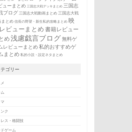
三国志
ビューまとめ
三国志大戦デッキまとめ
戦ブログ
三国志大戦
三国志大戦動画まとめ
映
略まとめ
信長の野望・新生私的攻略まとめ
レビューまとめ
書籍レビュー
浅慮戯言ブログ
とめ
無料ゲ
私的おすすめゲ
ムレビューまとめ
ムまとめ
私的小説・設定ネタまとめ
カテゴリー
ニメ
ーム
ラマ
リンク
ロレス・格闘技
ードゲーム