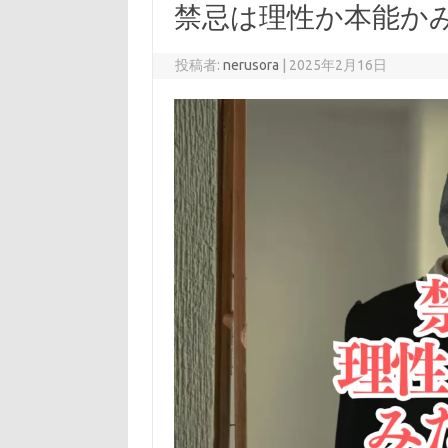
禁忌は理性か本能か
投稿者:
nerusora
|
2025年2月16日