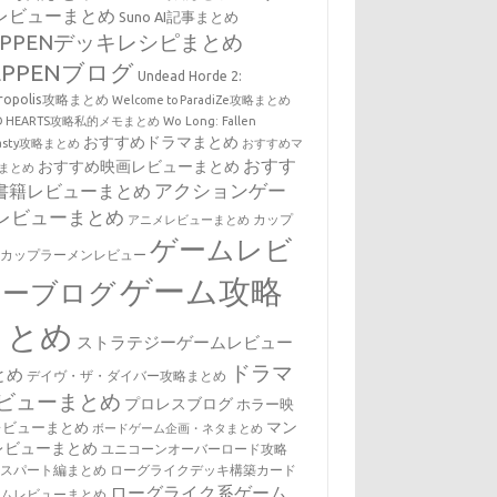
レビューまとめ
Suno AI記事まとめ
EPPENデッキレシピまとめ
EPPENブログ
Undead Horde 2:
cropolis攻略まとめ
Welcome to ParadiZe攻略まとめ
LD HEARTS攻略私的メモまとめ
Wo Long: Fallen
おすすめドラマまとめ
nasty攻略まとめ
おすすめマ
おすす
おすすめ映画レビューまとめ
まとめ
アクションゲー
書籍レビューまとめ
レビューまとめ
カップ
アニメレビューまとめ
ゲームレビ
・カップラーメンレビュー
ゲーム攻略
ューブログ
まとめ
ストラテジーゲームレビュー
ドラマ
とめ
デイヴ・ザ・ダイバー攻略まとめ
ビューまとめ
プロレスブログ
ホラー映
マン
レビューまとめ
ボードゲーム企画・ネタまとめ
レビューまとめ
ユニコーンオーバーロード攻略
キスパート編まとめ
ローグライクデッキ構築カード
ローグライク系ゲーム
ームレビューまとめ