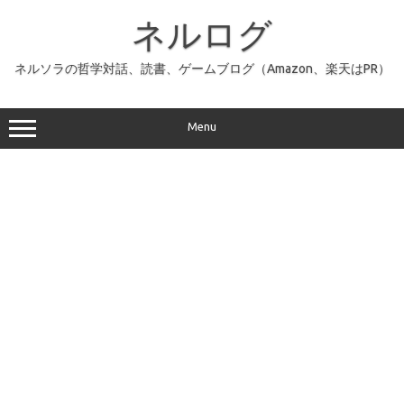
コ
ン
ネルログ
テ
ン
ツ
へ
ネルソラの哲学対話、読書、ゲームブログ（Amazon、楽天はPR）
ス
キ
ッ
プ
Menu