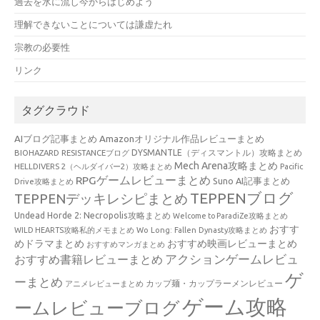
過去を水に流し今からはじめよう
理解できないことについては謙虚たれ
宗教の必要性
リンク
タグクラウド
AIブログ記事まとめ
Amazonオリジナル作品レビューまとめ
BIOHAZARD RESISTANCEブログ
DYSMANTLE（ディスマントル）攻略まとめ
Mech Arena攻略まとめ
HELLDIVERS 2（ヘルダイバー2）攻略まとめ
Pacific
RPGゲームレビューまとめ
Suno AI記事まとめ
Drive攻略まとめ
TEPPENブログ
TEPPENデッキレシピまとめ
Undead Horde 2: Necropolis攻略まとめ
Welcome to ParadiZe攻略まとめ
おすす
WILD HEARTS攻略私的メモまとめ
Wo Long: Fallen Dynasty攻略まとめ
めドラマまとめ
おすすめ映画レビューまとめ
おすすめマンガまとめ
アクションゲームレビュ
おすすめ書籍レビューまとめ
ゲ
ーまとめ
カップ麺・カップラーメンレビュー
アニメレビューまとめ
ゲーム攻略
ームレビューブログ