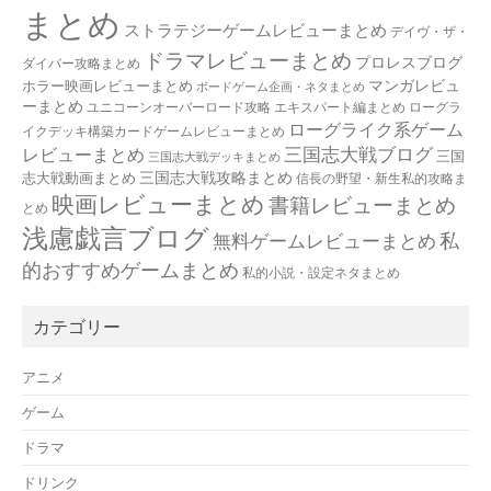
まとめ
ストラテジーゲームレビューまとめ
デイヴ・ザ・
ドラマレビューまとめ
プロレスブログ
ダイバー攻略まとめ
マンガレビュ
ホラー映画レビューまとめ
ボードゲーム企画・ネタまとめ
ーまとめ
ユニコーンオーバーロード攻略 エキスパート編まとめ
ローグラ
ローグライク系ゲーム
イクデッキ構築カードゲームレビューまとめ
三国志大戦ブログ
レビューまとめ
三国
三国志大戦デッキまとめ
三国志大戦攻略まとめ
志大戦動画まとめ
信長の野望・新生私的攻略ま
映画レビューまとめ
書籍レビューまとめ
とめ
浅慮戯言ブログ
私
無料ゲームレビューまとめ
的おすすめゲームまとめ
私的小説・設定ネタまとめ
カテゴリー
アニメ
ゲーム
ドラマ
ドリンク