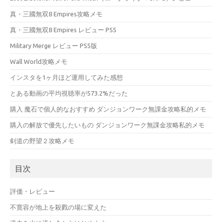
真・三國無双8 Empires攻略メモ
真・三國無双8 Empires レビュー PS5
Military Merge レビュー PS5版
Wall World攻略メモ
インスタを1ヶ月ほど運用してみた感想
とある動画の平均視聴率が573.2%だった
購入 魔石で個人的なおすすめ ダンジョンワーク無課金攻略私的メモ
購入の解放で優先したいもの ダンジョンワーク無課金攻略私的メモ
剣道の野望２攻略メモ
目次
評価・レビュー
不寛容が地上を殺戮の場に変えた