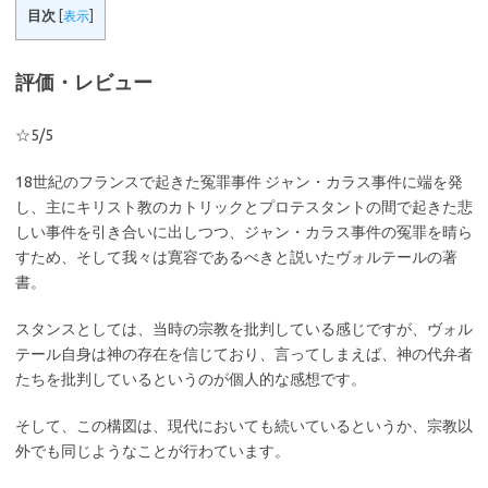
目次
[
表示
]
評価・レビュー
☆5/5
18世紀のフランスで起きた冤罪事件 ジャン・カラス事件に端を発
し、主にキリスト教のカトリックとプロテスタントの間で起きた悲
しい事件を引き合いに出しつつ、ジャン・カラス事件の冤罪を晴ら
すため、そして我々は寛容であるべきと説いたヴォルテールの著
書。
スタンスとしては、当時の宗教を批判している感じですが、ヴォル
テール自身は神の存在を信じており、言ってしまえば、神の代弁者
たちを批判しているというのが個人的な感想です。
そして、この構図は、現代においても続いているというか、宗教以
外でも同じようなことが行わています。