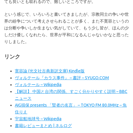
ても良いとも取れるので、難しいところですが。
という感じで、いろいろと書いてきましたが、宗教同士の争いや世
界の紛争について考えさせられることが多く、また不寛容というの
は分断や争いしか生まない気がしていて、もう少し皆が、ほんの少
しだけ優しくなれたら、世界が平和になるんじゃないかなと思った
りしました。
リンク
寛容論 (光文社古典新訳文庫) Kindle版
ヴォルテール『カラス事件』 – 書評 – SYUGO.COM
ヴォルテール – Wikipedia
【解説】 中国と台湾の関係、すごく分かりやすく説明 – BBC
ニュース
AIG損保 presents 「賢者の名言」 – TOKYO FM 80.0MHz – 魚
住りえ
宇宙船地球号 – Wikipedia
書籍レビューまとめ | ネルログ