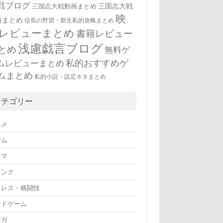
戦ブログ
三国志大戦
三国志大戦動画まとめ
映
略まとめ
信長の野望・新生私的攻略まとめ
レビューまとめ
書籍レビュー
浅慮戯言ブログ
とめ
無料ゲ
私的おすすめゲ
ムレビューまとめ
ムまとめ
私的小説・設定ネタまとめ
カテゴリー
ニメ
ーム
ラマ
リンク
ロレス・格闘技
ードゲーム
ンガ