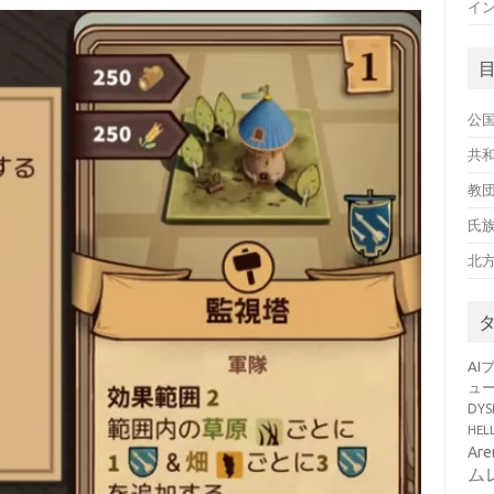
イン
公
共
教
氏
北
AI
ュ
DY
HE
Ar
ム