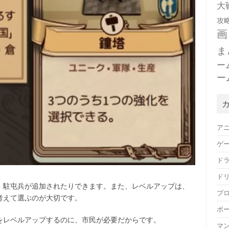
大
攻
画
ま
ー
ー
ア
ゲ
ド
ド
、駐屯兵が追加されたりできます。また、レベルアップは、
プ
考えて選ぶのが大切です。
ボ
をレベルアップするのに、市民が必要だからです。
マ