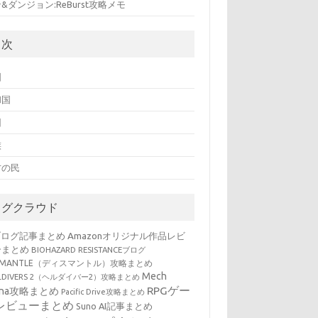
&ダンジョン:ReBurst攻略メモ
目次
国
和国
団
族
方の民
タグクラウド
ブログ記事まとめ
Amazonオリジナル作品レビ
ーまとめ
BIOHAZARD RESISTANCEブログ
SMANTLE（ディスマントル）攻略まとめ
Mech
LLDIVERS 2（ヘルダイバー2）攻略まとめ
RPGゲー
ena攻略まとめ
Pacific Drive攻略まとめ
レビューまとめ
Suno AI記事まとめ