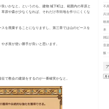
が良いかなと。というのも、建物 城下町は、範囲内の草原と
不
、草原や森が少なくなれば、それだけ市街地を作りにくくな
兵
映
ースを廃棄することになりますし、第三章では山のピースを
本
。
雑
、やぎ座が使い勝手が良いと思います。
音
飯
ア
遠征で教会の建築をするのが一番確実かなと。
ー
カ
イ
ブ