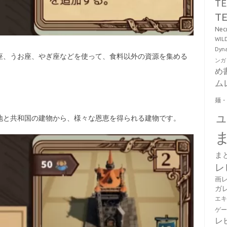
T
T
Ne
WI
Dy
座、うお座、やぎ座などを使って、食料以外の資源を集める
ンガ
め
ム
麺
地と共和国の建物から、様々な恩恵を得られる建物です。
ま
レ
画
ガ
エ
ゲ
レ