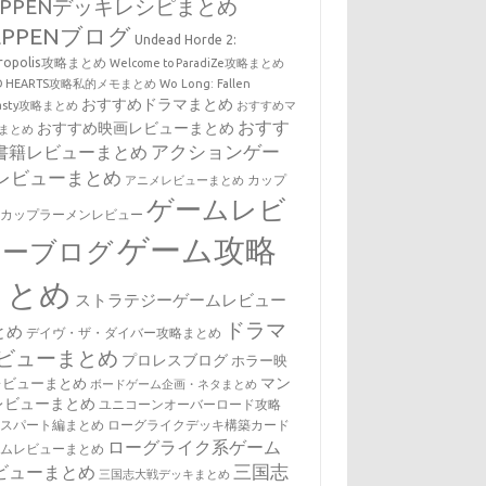
EPPENデッキレシピまとめ
EPPENブログ
Undead Horde 2:
cropolis攻略まとめ
Welcome to ParadiZe攻略まとめ
LD HEARTS攻略私的メモまとめ
Wo Long: Fallen
おすすめドラマまとめ
nasty攻略まとめ
おすすめマ
おすす
おすすめ映画レビューまとめ
まとめ
アクションゲー
書籍レビューまとめ
レビューまとめ
カップ
アニメレビューまとめ
ゲームレビ
・カップラーメンレビュー
ゲーム攻略
ューブログ
まとめ
ストラテジーゲームレビュー
ドラマ
とめ
デイヴ・ザ・ダイバー攻略まとめ
ビューまとめ
プロレスブログ
ホラー映
マン
レビューまとめ
ボードゲーム企画・ネタまとめ
レビューまとめ
ユニコーンオーバーロード攻略
キスパート編まとめ
ローグライクデッキ構築カード
ローグライク系ゲーム
ームレビューまとめ
三国志
ビューまとめ
三国志大戦デッキまとめ