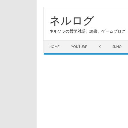
コ
ン
テ
ネルログ
ン
ツ
へ
ネルソラの哲学対話、読書、ゲームブログ（A
ス
キ
ッ
プ
HOME
YOUTUBE
X
SUNO