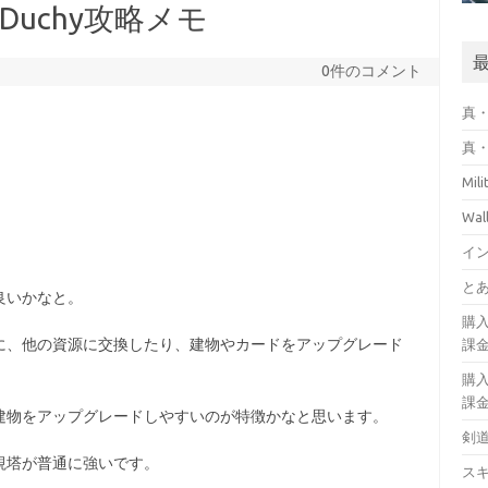
 Duchy攻略メモ
0件のコメント
真・
真・
Mil
Wa
イ
とあ
良いかなと。
購
に、他の資源に交換したり、建物やカードをアップグレード
課
購
課
建物をアップグレードしやすいのが特徴かなと思います。
剣
視塔が普通に強いです。
ス