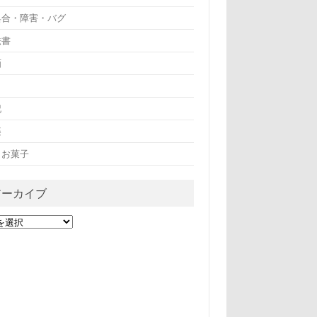
具合・障害・バグ
法書
画
記
楽
・お菓子
アーカイブ