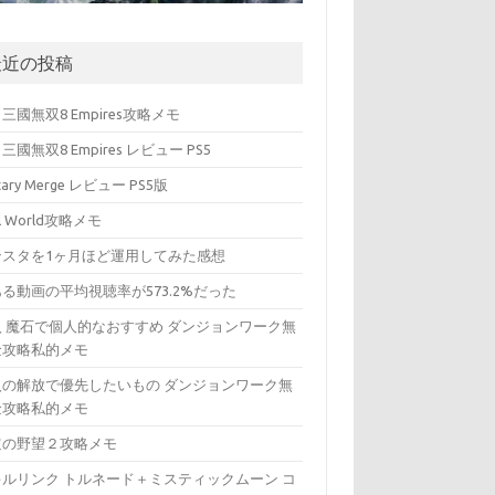
最近の投稿
三國無双8 Empires攻略メモ
三國無双8 Empires レビュー PS5
itary Merge レビュー PS5版
ll World攻略メモ
ンスタを1ヶ月ほど運用してみた感想
る動画の平均視聴率が573.2%だった
入 魔石で個人的なおすすめ ダンジョンワーク無
金攻略私的メモ
入の解放で優先したいもの ダンジョンワーク無
金攻略私的メモ
道の野望２攻略メモ
キルリンク トルネード＋ミスティックムーン コ