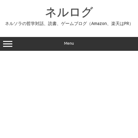
コ
ン
ネルログ
テ
ン
ツ
へ
ネルソラの哲学対話、読書、ゲームブログ（Amazon、楽天はPR）
ス
キ
ッ
プ
Menu