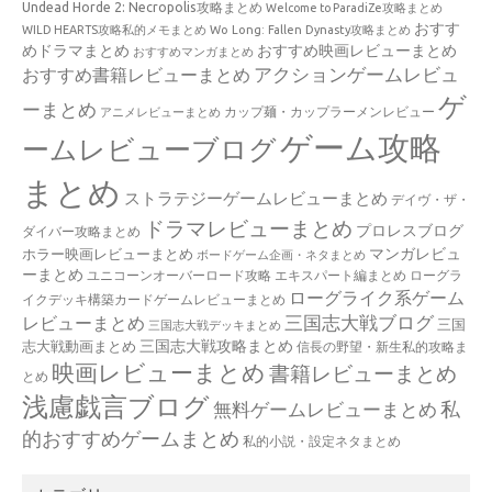
Undead Horde 2: Necropolis攻略まとめ
Welcome to ParadiZe攻略まとめ
おすす
WILD HEARTS攻略私的メモまとめ
Wo Long: Fallen Dynasty攻略まとめ
めドラマまとめ
おすすめ映画レビューまとめ
おすすめマンガまとめ
アクションゲームレビュ
おすすめ書籍レビューまとめ
ゲ
ーまとめ
カップ麺・カップラーメンレビュー
アニメレビューまとめ
ゲーム攻略
ームレビューブログ
まとめ
ストラテジーゲームレビューまとめ
デイヴ・ザ・
ドラマレビューまとめ
プロレスブログ
ダイバー攻略まとめ
マンガレビュ
ホラー映画レビューまとめ
ボードゲーム企画・ネタまとめ
ーまとめ
ユニコーンオーバーロード攻略 エキスパート編まとめ
ローグラ
ローグライク系ゲーム
イクデッキ構築カードゲームレビューまとめ
三国志大戦ブログ
レビューまとめ
三国
三国志大戦デッキまとめ
三国志大戦攻略まとめ
志大戦動画まとめ
信長の野望・新生私的攻略ま
映画レビューまとめ
書籍レビューまとめ
とめ
浅慮戯言ブログ
私
無料ゲームレビューまとめ
的おすすめゲームまとめ
私的小説・設定ネタまとめ