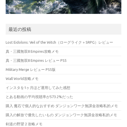
最近の投稿
Lost Eidolons: Veil of the Witch（ローグライク＋SRPG）レビュー
真・三國無双8 Empires攻略メモ
真・三國無双8 Empires レビュー PS5
Military Merge レビュー PS5版
Wall World攻略メモ
インスタを1ヶ月ほど運用してみた感想
とある動画の平均視聴率が573.2%だった
購入 魔石で個人的なおすすめ ダンジョンワーク無課金攻略私的メモ
購入の解放で優先したいもの ダンジョンワーク無課金攻略私的メモ
剣道の野望２攻略メモ