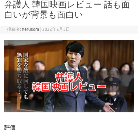
弁護人 韓国映画レビュー 話も面
白いが背景も面白い
投稿者:
nerusora
|
2022年2月5日
評価