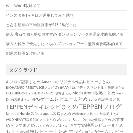
Wall World攻略メモ
インスタを1ヶ月ほど運用してみた感想
とある動画の平均視聴率が573.2%だった
購入 魔石で個人的なおすすめ ダンジョンワーク無課金攻略私的メモ
購入の解放で優先したいもの ダンジョンワーク無課金攻略私的メモ
剣道の野望２攻略メモ
タグクラウド
AIブログ記事まとめ
Amazonオリジナル作品レビューまとめ
BIOHAZARD RESISTANCEブログ
DYSMANTLE（ディスマントル）攻略まとめ
Mech Arena攻略まとめ
HELLDIVERS 2（ヘルダイバー2）攻略まとめ
Pacific
RPGゲームレビューまとめ
Suno AI記事まとめ
Drive攻略まとめ
TEPPENブログ
TEPPENデッキレシピまとめ
Undead Horde 2: Necropolis攻略まとめ
Welcome to ParadiZe攻略まとめ
おすす
WILD HEARTS攻略私的メモまとめ
Wo Long: Fallen Dynasty攻略まとめ
めドラマまとめ
おすすめ映画レビューまとめ
おすすめマンガまとめ
アクションゲームレビュ
おすすめ書籍レビューまとめ