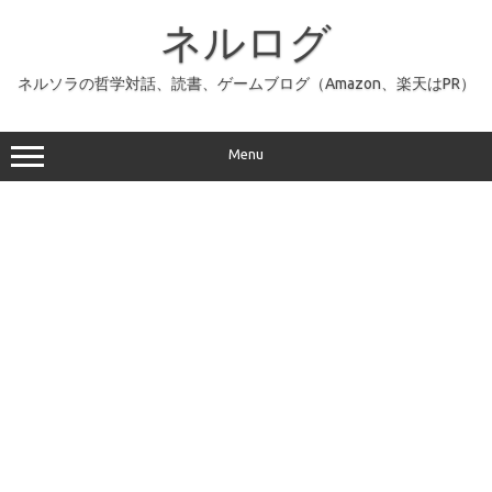
コ
ン
ネルログ
テ
ン
ツ
へ
ネルソラの哲学対話、読書、ゲームブログ（Amazon、楽天はPR）
ス
キ
ッ
プ
Menu