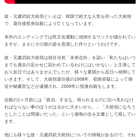
故・元盧武鉉大統領といえば、韓国で絶大な人気を誇った大統領
で、退任後投身自殺により亡くなっています。
本作のエンディングでは民主化運動に傾倒するウソクが描かれてい
ますが、まさにその後の姿を意識した作りというわけです。
故・元盧武鉉大統領は就任当初「未来志向」を謳い「私たちはいつ
までも過去の足かせに囚われているわけにはいかない」と主張して
おり反日ではありませんでしたが、様々な要因から反日へ傾倒して
いきます。そして、大統領退任後の2008年、収賄容疑によって側
近や秘書官などが逮捕され、2009年に投身自殺をします。
自殺の2ヶ月前には「政治、するな。得られるものに比べ失わなけ
ればならない事のほうがはるかに大きいから。」「大統領になろう
としたことは間違いだった」という後悔の念を文書として残してい
ます。
他にも様々な故・元盧武鉉大統領についての情報があるので、それ