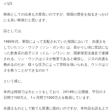
☆5/5
映画としての出来も大変良いのですが、韓国の歴史を知るきっかけ
にも良い映画だと思います。
話としては、
1980年代、軍部によって支配されていた韓国において、弁護士を
していたソン・ウソク（ソン・ガンホ）は、若かりし頃に世話にな
った飲食店の息子ジヌ（イム・シワン）が、国家保安法違反で逮捕
される。ソン・ウソクはジヌが無実であると確信し、ジヌの弁護を
務めるのだが、様々な圧力によって苦戦を強いられる。ウソクはジ
ヌを救うことができるのか？
という感じ。
本作は韓国では大ヒットをしており、2014年に公開後、平日の３
日間で100万人、1ヶ月間で1000万人を動員しています。
弁護士ものとして観ても普通に面白いのですが、本作品を語る上で