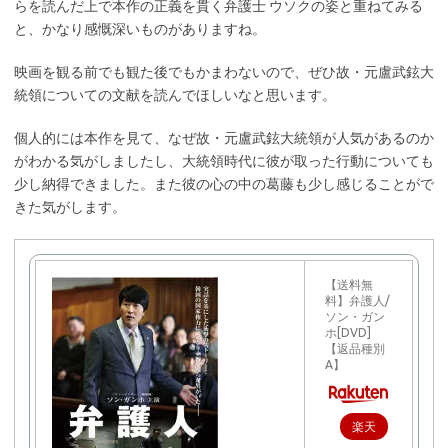
らを読んだ上で本作の正義を貫く弁護士 ウソクの姿と重ねてみる
と、かなり感慨深いものがありますね。
映画を観る前でも観た後でもかまわないので、ぜひ故・元盧武鉉大
統領についての文献を読んでほしいなと思います。
個人的には本作を見て、なぜ故・元盧武鉉大統領が人気があるのか
がわかる気がしましたし、大統領時代に彼が取った行動についても
少し納得できました。また彼の心の中の葛藤も少し感じることがで
きた気がします。
【送料無
料】弁護人/
ソン・ガン
ホ[DVD]
【返品種別
A】
楽天