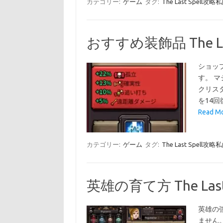
カテゴリー:
ゲーム
タグ:
The Last Spell
おすすめ装飾品 The L
ショッ
す。 
クリス
を14
Read 
カテゴリー:
ゲーム
タグ:
The Last Spell
英雄の育て方 The Las
英雄の
ません