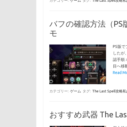
カテゴリー:
ゲーム
タグ:
The Last Spell
バフの確認方法（PS版） 
モ
PS版
したが
認手順
目へ移
Read 
カテゴリー:
ゲーム
タグ:
The Last Spell
おすすめ武器 The Las