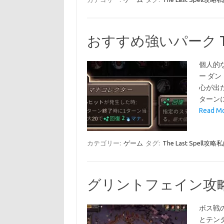
おすすめ強いパーク The
個人的
ー ダ
心が出
ターン
Read 
カテゴリー:
ゲーム
タグ:
The Last Spell
グリントフェイン攻略 Th
ボス戦
とテン