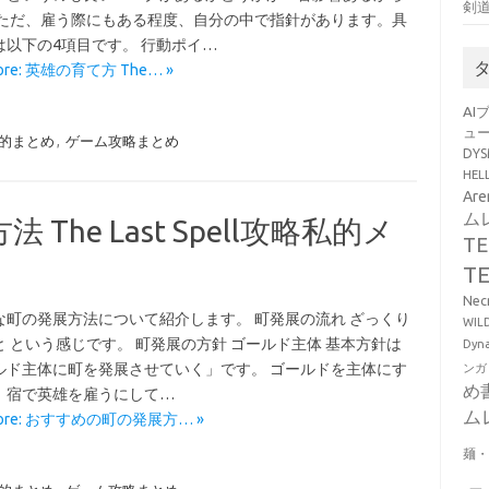
剣
 ただ、雇う際にもある程度、自分の中で指針があります。具
は以下の4項目です。 行動ポイ…
More: 英雄の育て方 The… »
AI
ュ
攻略私的まとめ
,
ゲーム攻略まとめ
DY
HE
Ar
ム
he Last Spell攻略私的メ
T
T
Ne
な町の発展方法について紹介します。 町発展の流れ ざっくり
WI
と という感じです。 町発展の方針 ゴールド主体 基本方針は
Dy
ルド主体に町を発展させていく」です。 ゴールドを主体にす
ンガ
め
、宿で英雄を雇うにして…
ム
More: おすすめの町の発展方… »
麺