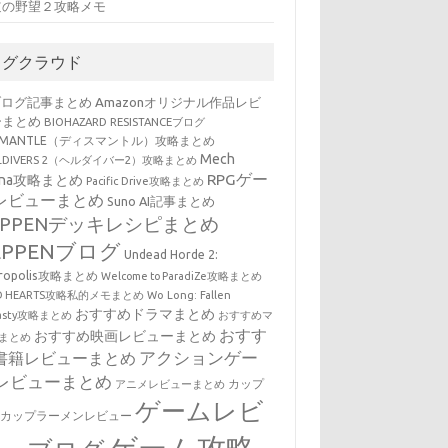
道の野望２攻略メモ
タグクラウド
ブログ記事まとめ
Amazonオリジナル作品レビ
ーまとめ
BIOHAZARD RESISTANCEブログ
SMANTLE（ディスマントル）攻略まとめ
Mech
LLDIVERS 2（ヘルダイバー2）攻略まとめ
RPGゲー
ena攻略まとめ
Pacific Drive攻略まとめ
レビューまとめ
Suno AI記事まとめ
EPPENデッキレシピまとめ
EPPENブログ
Undead Horde 2:
cropolis攻略まとめ
Welcome to ParadiZe攻略まとめ
LD HEARTS攻略私的メモまとめ
Wo Long: Fallen
おすすめドラマまとめ
nasty攻略まとめ
おすすめマ
おすす
おすすめ映画レビューまとめ
まとめ
アクションゲー
書籍レビューまとめ
レビューまとめ
カップ
アニメレビューまとめ
ゲームレビ
・カップラーメンレビュー