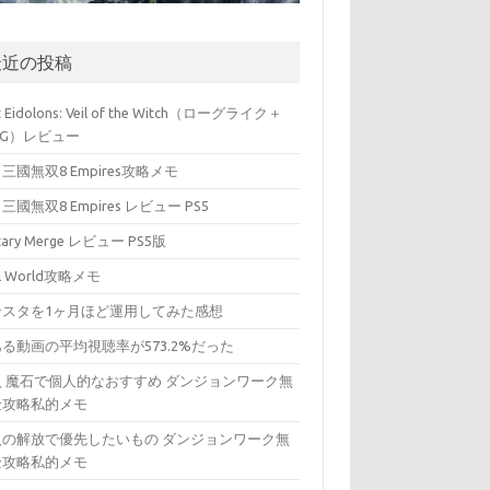
最近の投稿
t Eidolons: Veil of the Witch（ローグライク＋
PG）レビュー
三國無双8 Empires攻略メモ
三國無双8 Empires レビュー PS5
itary Merge レビュー PS5版
ll World攻略メモ
ンスタを1ヶ月ほど運用してみた感想
る動画の平均視聴率が573.2%だった
入 魔石で個人的なおすすめ ダンジョンワーク無
金攻略私的メモ
入の解放で優先したいもの ダンジョンワーク無
金攻略私的メモ