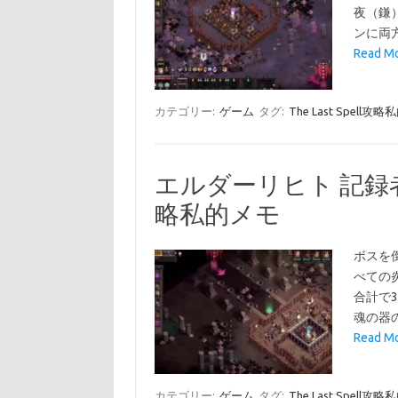
夜（鎌
ンに両
Read 
カテゴリー:
ゲーム
タグ:
The Last Spell
エルダーリヒト 記録者 古
略私的メモ
ボスを
べての
合計で
魂の器
Read 
カテゴリー:
ゲーム
タグ:
The Last Spell