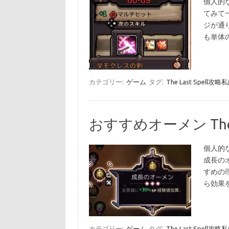
個人的
てみて
ジが通
も単体
カテゴリー:
ゲーム
タグ:
The Last Spell
おすすめオーメン The 
個人的
成長の
すめの
ら効果
カテゴリー:
ゲーム
タグ:
The Last Spell