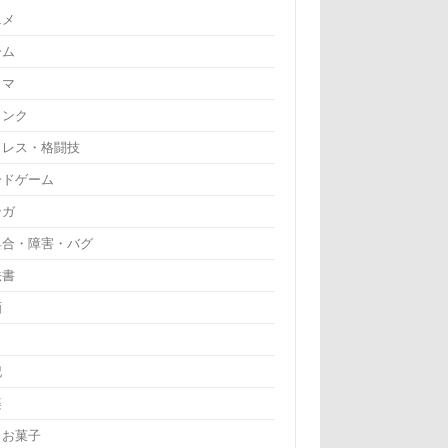
ニメ
ーム
ラマ
リンク
ロレス・格闘技
ードゲーム
ンガ
具合・障害・バグ
法書
画
記
楽
・お菓子