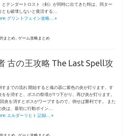
）とテンダートロスト（剣）が同時に出てきた時は、同ター
方とも破壊しないと復活する…
More: グリントフェイン攻略… »
攻略私的まとめ
,
ゲーム攻略まとめ
の王攻略 The Last Spell攻
倒すまでの流れ 開始すると魂の器に紫色の炎が灯ります。す
炎をを消すと、ボスの祭壇が1つ下がり、再び炎が灯ります。
3回炎を消すとボスがワープするので、倒せば勝利です。 また
の炎は、最初に行動ポイン…
More: エルダーリヒト 記録… »
攻略私的まとめ
,
ゲーム攻略まとめ