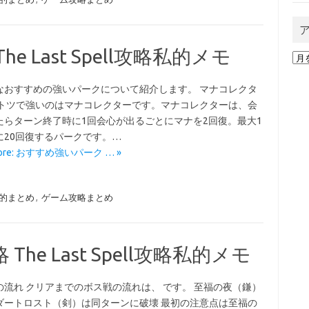
 Last Spell攻略私的メモ
ア
ー
カ
なおすすめの強いパークについて紹介します。 マナコレクタ
イ
ントツで強いのはマナコレクターです。マナコレクターは、会
ブ
たらターン終了時に1回会心が出るごとにマナを2回復。最大1
に20回復するパークです。…
More: おすすめ強いパーク … »
攻略私的まとめ
,
ゲーム攻略まとめ
e Last Spell攻略私的メモ
の流れ クリアまでのボス戦の流れは、 です。 至福の夜（鎌）
ダートロスト（剣）は同ターンに破壊 最初の注意点は至福の