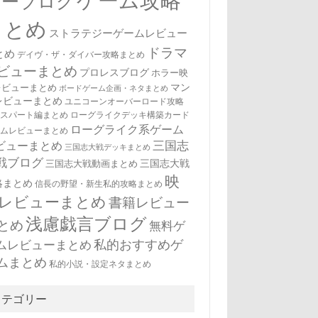
ゲーム攻略
ューブログ
まとめ
ストラテジーゲームレビュー
ドラマ
とめ
デイヴ・ザ・ダイバー攻略まとめ
ビューまとめ
プロレスブログ
ホラー映
マン
レビューまとめ
ボードゲーム企画・ネタまとめ
レビューまとめ
ユニコーンオーバーロード攻略
キスパート編まとめ
ローグライクデッキ構築カード
ローグライク系ゲーム
ームレビューまとめ
三国志
ビューまとめ
三国志大戦デッキまとめ
戦ブログ
三国志大戦
三国志大戦動画まとめ
映
略まとめ
信長の野望・新生私的攻略まとめ
レビューまとめ
書籍レビュー
浅慮戯言ブログ
とめ
無料ゲ
私的おすすめゲ
ムレビューまとめ
ムまとめ
私的小説・設定ネタまとめ
カテゴリー