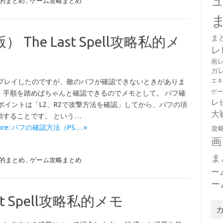
攻略私的まとめ
,
ゲーム攻略まとめ
ま
The Last Spell攻略私的メ
レ
画
ガ
エ
でプレイしたのですが、敵のバフが確認できないときがありま
ゲ
、手順を踏めばちゃんと確認できるのでメモとして。 バフ確
レ
 ポイントは「L2、R2で攻撃方法を確認」してから、バフの項
大
動することです。 という…
More: バフの確認方法（PS… »
攻
画
ま
攻略私的まとめ
,
ゲーム攻略まとめ
ー
ー
t Spell攻略私的メモ