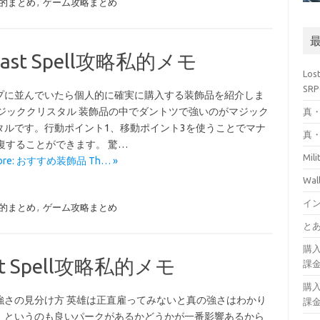
攻略私的まとめ
,
ゲーム攻略まとめ
ast Spell攻略私的メモ
Los
SR
プに並んでいたら個人的に確実に購入する装飾品を紹介しま
マジッククリスタル 装飾品の中でダントツで強いのがマジック
真・
タルです。行動ポイント1、移動ポイント3を使うことでマナ
真・
回復することができます。 驚…
Mil
More: おすすめ装飾品 Th… »
Wa
イ
攻略私的まとめ
,
ゲーム攻略まとめ
とあ
購
t Spell攻略私的メモ
課
購
強さの見分け方 英雄は正直雇ってみないと真の強さはわかり
課
。というのも良いパークがあるかどうかが一番影響あるから