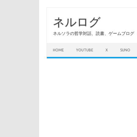
コ
ン
テ
ネルログ
ン
ツ
へ
ネルソラの哲学対話、読書、ゲームブログ（A
ス
キ
ッ
プ
HOME
YOUTUBE
X
SUNO