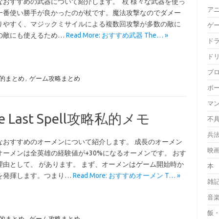
なおすすめの武器について紹介します。 杖 様々な武器を使っ
ア
一番使い勝手が良かったのが杖です。魔法攻撃なのでダメー
りやすく、マジックミサイルによる複数回攻撃が多数の敵に
ゲ
の敵にも使えるため…
Read More: おすすめ武器 The… »
ド
ド
プ
攻略私的まとめ
,
ゲーム攻略まとめ
ボ
マ
Last Spell攻略私的メモ
不
兵
なおすすめのオーメンについて紹介します。 成長のオーメン
映
オーメンは全英雄の経験値が+30%になるオーメンです。 おす
理由として、 があります。 まず、オーメンはゲーム開始時か
本
を発揮します。つまり…
Read More: おすすめオーメン T… »
雑
音
飯
攻略私的まとめ
,
ゲーム攻略まとめ