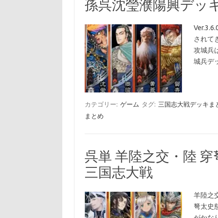
孫呉沈瑩濮陽興デッキ
Ver.
されて
攻城兵
城兵デ
カテゴリー:
ゲーム
タグ:
三国志大戦デッキま
まとめ
呉単 羊陸之交・陸 
三国志大戦
羊陸之
弩太史
がかな