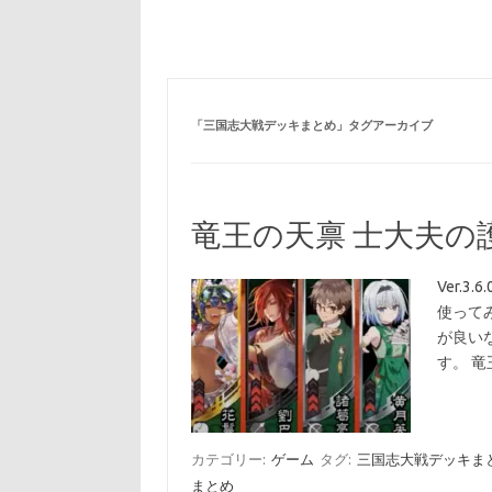
「
三国志大戦デッキまとめ
」タグアーカイブ
竜王の天禀 士大夫の
Ver.
使って
が良い
す。 
カテゴリー:
ゲーム
タグ:
三国志大戦デッキま
まとめ