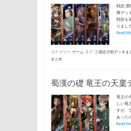
戦技 
興デッ
戦技を
りまし
Read 
カテゴリー:
ゲーム
タグ:
三国志大戦デッキま
まとめ
蜀漢の礎 竜王の天稟
竜王の
しい竜
すが、
あった
Read 