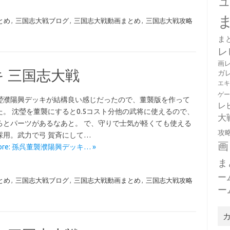
とめ
,
三国志大戦ブログ
,
三国志大戦動画まとめ
,
三国志大戦攻略
ま
レ
画
 三国志大戦
ガ
エ
ゲ
瑩濮陽興デッキが結構良い感じだったので、董襲版を作って
レ
た。 沈瑩を董襲にすると0.5コスト分他の武将に使えるので、
大
ろとパーツがあるなあと。 で、守りで士気が軽くても使える
攻
採用。武力で弓 賀斉にして…
画
More: 孫呉董襲濮陽興デッキ… »
ま
ー
とめ
,
三国志大戦ブログ
,
三国志大戦動画まとめ
,
三国志大戦攻略
ー