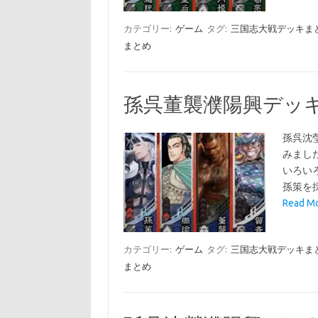
カテゴリー:
ゲーム
タグ:
三国志大戦デッキま
まとめ
孫呉董襲濮陽興デッキ
孫呉沈
みまし
いろい
孫策を
Read 
カテゴリー:
ゲーム
タグ:
三国志大戦デッキま
まとめ