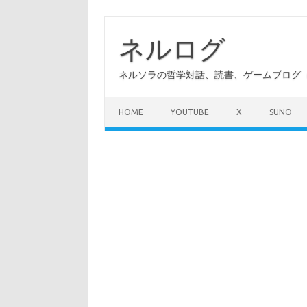
コ
ン
テ
ネルログ
ン
ツ
へ
ネルソラの哲学対話、読書、ゲームブログ（A
ス
キ
ッ
プ
HOME
YOUTUBE
X
SUNO