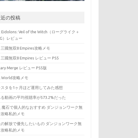
最近の投稿
t Eidolons: Veil of the Witch（ローグライク＋
PG）レビュー
三國無双8 Empires攻略メモ
三國無双8 Empires レビュー PS5
itary Merge レビュー PS5版
ll World攻略メモ
ンスタを1ヶ月ほど運用してみた感想
る動画の平均視聴率が573.2%だった
入 魔石で個人的なおすすめ ダンジョンワーク無
金攻略私的メモ
入の解放で優先したいもの ダンジョンワーク無
金攻略私的メモ