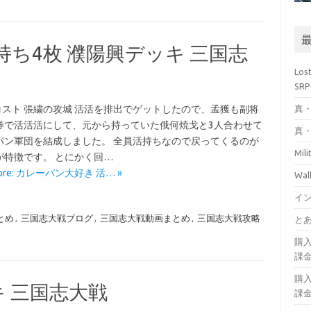
持ち4枚 濮陽興デッキ 三国志
Los
SR
真・
2コスト 張繍の攻城 活活を排出でゲットしたので、孟獲も副将
券で活活活にして、元から持っていた俄何焼戈と3人合わせて
真・
パン軍団を結成しました。 全員活持ちなので戻ってくるのが
Mil
が特徴です。 とにかく回…
More: カレーパン大好き 活… »
Wa
イ
とめ
,
三国志大戦ブログ
,
三国志大戦動画まとめ
,
三国志大戦攻略
とあ
購
課
購
 三国志大戦
課