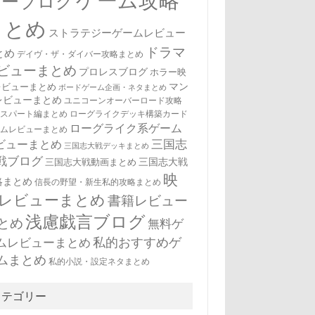
ゲーム攻略
ューブログ
まとめ
ストラテジーゲームレビュー
ドラマ
とめ
デイヴ・ザ・ダイバー攻略まとめ
ビューまとめ
プロレスブログ
ホラー映
マン
レビューまとめ
ボードゲーム企画・ネタまとめ
レビューまとめ
ユニコーンオーバーロード攻略
キスパート編まとめ
ローグライクデッキ構築カード
ローグライク系ゲーム
ームレビューまとめ
三国志
ビューまとめ
三国志大戦デッキまとめ
戦ブログ
三国志大戦
三国志大戦動画まとめ
映
略まとめ
信長の野望・新生私的攻略まとめ
レビューまとめ
書籍レビュー
浅慮戯言ブログ
とめ
無料ゲ
私的おすすめゲ
ムレビューまとめ
ムまとめ
私的小説・設定ネタまとめ
カテゴリー