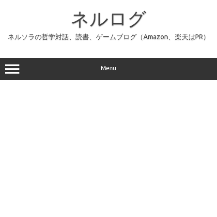
コ
ン
ネルログ
テ
ン
ツ
へ
ネルソラの哲学対話、読書、ゲームブログ（Amazon、楽天はPR）
ス
キ
ッ
プ
Menu