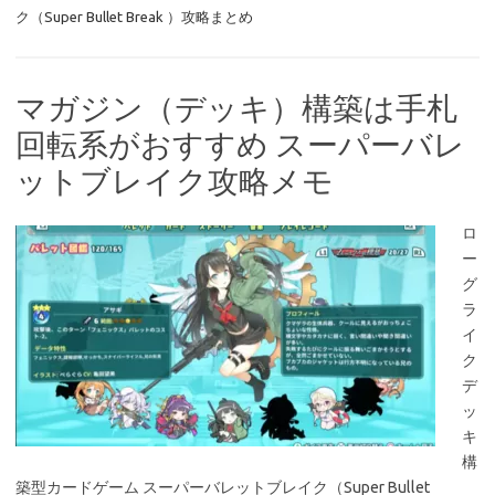
ク（Super Bullet Break ）攻略まとめ
マガジン（デッキ）構築は手札
回転系がおすすめ スーパーバレ
ットブレイク攻略メモ
ロ
ー
グ
ラ
イ
ク
デ
ッ
キ
構
築型カードゲーム スーパーバレットブレイク（Super Bullet