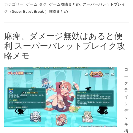
カテゴリー:
ゲーム
タグ:
ゲーム攻略まとめ
,
スーパーバレットブレイ
ク（Super Bullet Break ）攻略まとめ
麻痺、ダメージ無効はあると便
利 スーパーバレットブレイク攻
略メモ
ロ
ー
グ
ラ
イ
ク
デ
ッ
キ
構