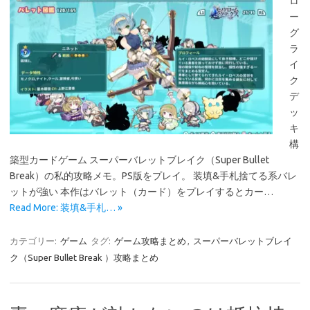
ロ
ー
グ
ラ
イ
ク
デ
ッ
キ
構
築型カードゲーム スーパーバレットブレイク（Super Bullet
Break）の私的攻略メモ。PS版をプレイ。 装填&手札捨てる系バレ
ットが強い 本作はバレット（カード）をプレイするとカー…
Read More: 装填&手札… »
カテゴリー:
ゲーム
タグ:
ゲーム攻略まとめ
,
スーパーバレットブレイ
ク（Super Bullet Break ）攻略まとめ