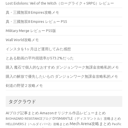
Lost Eidolons: Veil of the Witch（ローグライク＋SRPG）レビュー
真・三國無双8 Empires攻略メモ
真・三國無双8 Empires レビュー PS5
Military Merge レビュー PS5版
Wall World攻略メモ
インスタを1ヶ月ほど運用してみた感想
とある動画の平均視聴率が573.2%だった
購入 魔石で個人的なおすすめ ダンジョンワーク無課金攻略私的メモ
購入の解放で優先したいもの ダンジョンワーク無課金攻略私的メモ
剣道の野望２攻略メモ
タグクラウド
AIブログ記事まとめ
Amazonオリジナル作品レビューまとめ
BIOHAZARD RESISTANCEブログ
DYSMANTLE（ディスマントル）攻略まとめ
Mech Arena攻略まとめ
HELLDIVERS 2（ヘルダイバー2）攻略まとめ
Pacific