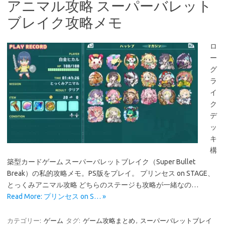
アニマル攻略 スーパーバレット
ブレイク攻略メモ
ロ
ー
グ
ラ
イ
ク
デ
ッ
キ
構
築型カードゲーム スーパーバレットブレイク（Super Bullet
Break）の私的攻略メモ。PS版をプレイ。 プリンセス on STAGE、
とっくみアニマル攻略 どちらのステージも攻略が一緒なの…
Read More: プリンセス on S… »
カテゴリー:
ゲーム
タグ:
ゲーム攻略まとめ
,
スーパーバレットブレイ