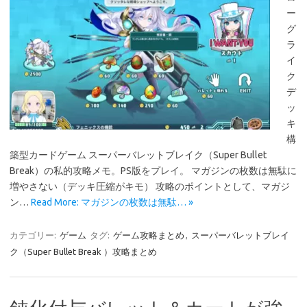
ー
グ
ラ
イ
ク
デ
ッ
キ
構
築型カードゲーム スーパーバレットブレイク（Super Bullet
Break）の私的攻略メモ。PS版をプレイ。 マガジンの枚数は無駄に
増やさない（デッキ圧縮がキモ） 攻略のポイントとして、マガジ
ン…
Read More: マガジンの枚数は無駄… »
カテゴリー:
ゲーム
タグ:
ゲーム攻略まとめ
,
スーパーバレットブレイ
ク（Super Bullet Break ）攻略まとめ