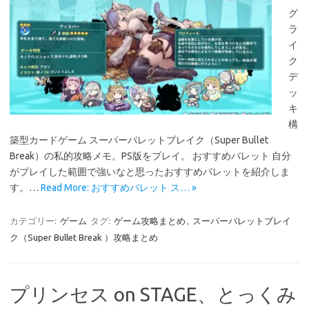
グ
ラ
イ
ク
デ
ッ
キ
構
築型カードゲーム スーパーバレットブレイク（Super Bullet
Break）の私的攻略メモ。PS版をプレイ。 おすすめバレット 自分
がプレイした範囲で強いなと思ったおすすめバレットを紹介しま
す。…
Read More: おすすめバレット ス… »
カテゴリー:
ゲーム
タグ:
ゲーム攻略まとめ
,
スーパーバレットブレイ
ク（Super Bullet Break ）攻略まとめ
プリンセス on STAGE、とっくみ