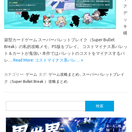
ク
デ
ッ
キ
構
築型カードゲーム スーパーバレットブレイク（Super Bullet
Break）の私的攻略メモ。PS版をプレイ。 コストマイナス系バレッ
ト＆カートが鬼強い 本作ではバレットのコストをマイナスするバ
レ…
Read More: コストマイナス系バレ… »
カテゴリー:
ゲーム
タグ:
ゲーム攻略まとめ
,
スーパーバレットブレイ
ク（Super Bullet Break ）攻略まとめ
検
索: