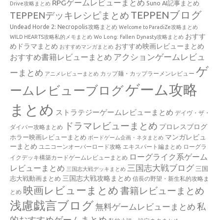
RPGゲームレビューまとめ
Suno AI記事まとめ
Drive攻略まとめ
TEPPENブログ
TEPPENデッキレシピまとめ
Undead Horde 2: Necropolis攻略まとめ
Welcome to ParadiZe攻略まとめ
おすす
WILD HEARTS攻略私的メモまとめ
Wo Long: Fallen Dynasty攻略まとめ
めドラマまとめ
おすすめ映画レビューまとめ
おすすめマンガまとめ
アクションゲームレビュ
おすすめ書籍レビューまとめ
ゲ
ーまとめ
カップ麺・カップラーメンレビュー
アニメレビューまとめ
ゲーム攻略
ームレビューブログ
まとめ
ストラテジーゲームレビューまとめ
デイヴ・ザ・
ドラマレビューまとめ
プロレスブログ
ダイバー攻略まとめ
マンガレビュ
ホラー映画レビューまとめ
ボードゲーム企画・ネタまとめ
ーまとめ
ユニコーンオーバーロード攻略 エキスパート編まとめ
ローグラ
ローグライク系ゲーム
イクデッキ構築カードゲームレビューまとめ
三国志大戦ブログ
レビューまとめ
三国
三国志大戦デッキまとめ
三国志大戦攻略まとめ
志大戦動画まとめ
信長の野望・新生私的攻略ま
映画レビューまとめ
書籍レビューまとめ
とめ
浅慮戯言ブログ
私
無料ゲームレビューまとめ
的おすすめゲームまとめ