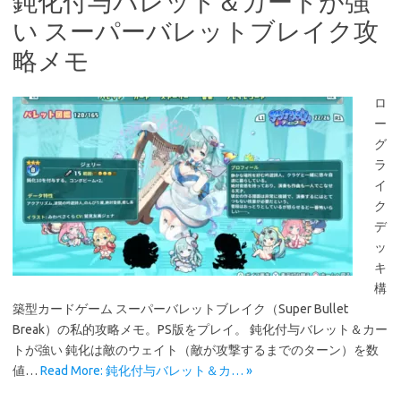
鈍化付与バレット＆カートが強
い スーパーバレットブレイク攻
略メモ
ロ
ー
グ
ラ
イ
ク
デ
ッ
キ
構
築型カードゲーム スーパーバレットブレイク（Super Bullet
Break）の私的攻略メモ。PS版をプレイ。 鈍化付与バレット＆カー
トが強い 鈍化は敵のウェイト（敵が攻撃するまでのターン）を数
値…
Read More: 鈍化付与バレット＆カ… »