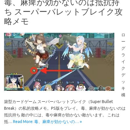
毒、麻痺が効かないのは抵抗持
ち スーパーバレットブレイク攻
略メモ
ロ
ー
グ
ラ
イ
ク
デ
ッ
キ
構
築型カードゲーム スーパーバレットブレイク（Super Bullet
Break）の私的攻略メモ。PS版をプレイ。 毒、麻痺が効かないのは
抵抗持ち 敵の中には、毒や麻痺が効かない敵がいます。 これは
抵…
Read More: 毒、麻痺が効かないの… »