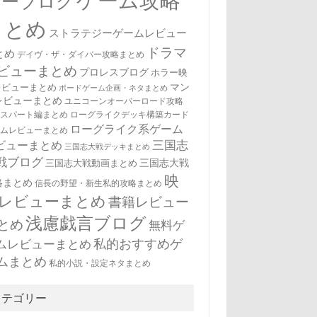
ゲーム攻略
ューブログ
まとめ
ストラテジーゲームレビュー
ドラマ
とめ
デイヴ・ザ・ダイバー攻略まとめ
ビューまとめ
プロレスブログ
ホラー映
マン
レビューまとめ
ボードゲーム企画・ネタまとめ
レビューまとめ
ユニコーンオーバーロード攻略
キスパート編まとめ
ローグライクデッキ構築カード
ローグライク系ゲーム
ームレビューまとめ
三国志
ビューまとめ
三国志大戦デッキまとめ
戦ブログ
三国志大戦
三国志大戦動画まとめ
映
略まとめ
信長の野望・新生私的攻略まとめ
レビューまとめ
書籍レビュー
浅慮戯言ブログ
とめ
無料ゲ
私的おすすめゲ
ムレビューまとめ
ムまとめ
私的小説・設定ネタまとめ
カテゴリー