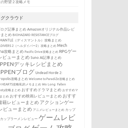
道の野望２攻略メモ
タグクラウド
ブログ記事まとめ
Amazonオリジナル作品レビ
ーまとめ
BIOHAZARD RESISTANCEブログ
SMANTLE（ディスマントル）攻略まとめ
Mech
LLDIVERS 2（ヘルダイバー2）攻略まとめ
RPGゲー
ena攻略まとめ
Pacific Drive攻略まとめ
レビューまとめ
Suno AI記事まとめ
EPPENデッキレシピまとめ
EPPENブログ
Undead Horde 2:
cropolis攻略まとめ
Welcome to ParadiZe攻略まとめ
LD HEARTS攻略私的メモまとめ
Wo Long: Fallen
おすすめドラマまとめ
nasty攻略まとめ
おすすめマ
おすす
おすすめ映画レビューまとめ
まとめ
アクションゲー
書籍レビューまとめ
レビューまとめ
カップ
アニメレビューまとめ
ゲームレビ
・カップラーメンレビュー