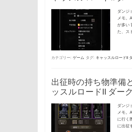
ダンジョ
メモ。A
が多い
た、ス
カテゴリー:
ゲーム
タグ:
キャッスルロードII
出征時の持ち物準備
ッスルロードII ダ
ダンジョ
メモ。A
に行く
に出征