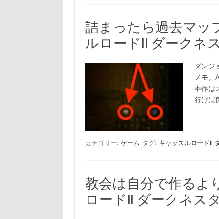
詰まったら過去マッ
ルロードII ダーク
ダンジョ
メモ。A
本作は
行けば
カテゴリー:
ゲーム
タグ:
キャッスルロードII
教会は自分で作るよ
ロードII ダークネ