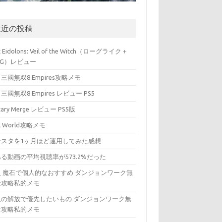
最近の投稿
t Eidolons: Veil of the Witch（ローグライク＋
PG）レビュー
三國無双8 Empires攻略メモ
三國無双8 Empires レビュー PS5
itary Merge レビュー PS5版
ll World攻略メモ
ンスタを1ヶ月ほど運用してみた感想
る動画の平均視聴率が573.2%だった
入 魔石で個人的なおすすめ ダンジョンワーク無
金攻略私的メモ
入の解放で優先したいもの ダンジョンワーク無
金攻略私的メモ