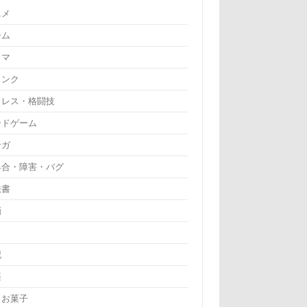
ニメ
ーム
ラマ
リンク
ロレス・格闘技
ードゲーム
ンガ
具合・障害・バグ
法書
画
記
楽
・お菓子