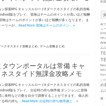
剣
ン探索RPG キャッスルロードII ダークネスタイドの私的攻略
ndroid版をプレイ。 冒険はチームのポイントが高いほど報酬
 冒険はチームのポイントが多いほど報酬が多くなります。 ま
AI
トーリーが…
Read More: 冒険はチームのポイン… »
ュ
DY
HE
Ar
 ダークネスタイド攻略まとめ
,
ゲーム攻略まとめ
ム
T
T
とタウンポータルは常備 キャ
Ne
WI
ークネスタイド無課金攻略メモ
Dy
ンガ
め
ン探索RPG キャッスルロードII ダークネスタイドの私的攻略
ム
ndroid版をプレイ。 出征時の持ち物準備 ダンジョンに冒険
際に食料などの数を自分で調整することができます。 個人的
麺
する時の持ち…
Read More: 出征時の持ち物準備と… »