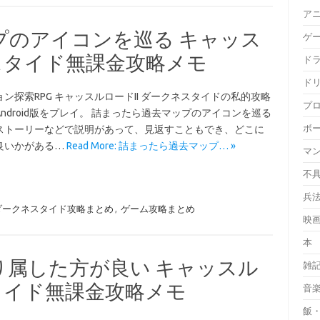
ア
プのアイコンを巡る キャッス
ゲ
ネスタイド無課金攻略メモ
ド
ド
ン探索RPG キャッスルロードII ダークネスタイドの私的攻略
プ
ndroid版をプレイ。 詰まったら過去マップのアイコンを巡る
ボ
ストーリーなどで説明があって、見返すこともでき、どこに
良いかがある…
Read More: 詰まったら過去マップ… »
マ
不
兵
 ダークネスタイド攻略まとめ
,
ゲーム攻略まとめ
映
本
り属した方が良い キャッスル
雑
スタイド無課金攻略メモ
音
飯