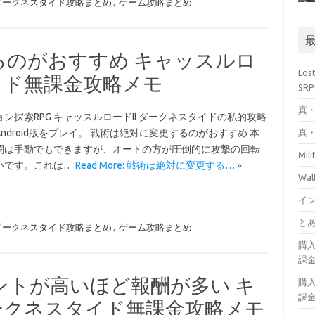
 ダークネスタイド攻略まとめ
,
ゲーム攻略まとめ
るのがおすすめ キャッスルロ
Los
タイド無課金攻略メモ
SR
真・
ン探索RPG キャッスルロードII ダークネスタイドの私的攻略
真・
ndroid版をプレイ。 戦術は絶対に変更するのがおすすめ 本
闘は手動でもできますが、オートの方が圧倒的に攻撃の回転
Mil
いです。これは…
Read More: 戦術は絶対に変更する… »
Wa
イ
とあ
 ダークネスタイド攻略まとめ
,
ゲーム攻略まとめ
購
課
ントが高いほど報酬が多い キ
購
課
ダークネスタイド無課金攻略メモ