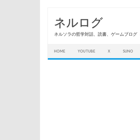
コ
ン
テ
ネルログ
ン
ツ
へ
ネルソラの哲学対話、読書、ゲームブログ（A
ス
キ
ッ
プ
HOME
YOUTUBE
X
SUNO