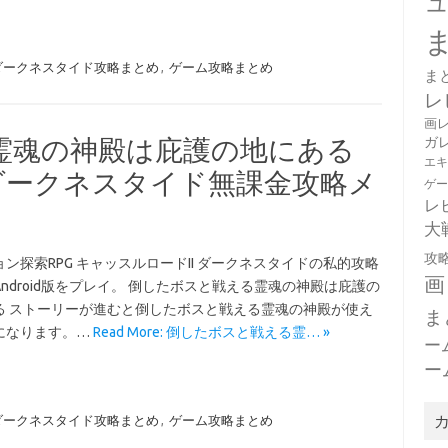
 ダークネスタイド攻略まとめ
,
ゲーム攻略まとめ
ま
レ
画
ガ
霊魂の神殿は庇護の地にある
エ
 ダークネスタイド無課金攻略メ
ゲ
レ
大
攻
ン探索RPG キャッスルロードII ダークネスタイドの私的攻略
画
ndroid版をプレイ。 倒したボスと戦える霊魂の神殿は庇護の
る ストーリーが進むと倒したボスと戦える霊魂の神殿が使え
ま
になります。…
Read More: 倒したボスと戦える霊… »
ー
ー
 ダークネスタイド攻略まとめ
,
ゲーム攻略まとめ