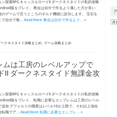
ン探索RPG キャッスルロードII ダークネスタイドの私的攻略
ndroid版をプレイ。 教会は自分で作るより属した方が良い
他のゲームで言うところのギルド機能に該当します。 宝石を
とで自分で教…
Read More: 教会は自分で作るより… »
ア
ー
カ
イ
ブ
 ダークネスタイド攻略まとめ
,
ゲーム攻略まとめ
レムは工房のレベルアップで
ドII ダークネスタイド無課金攻
ン探索RPG キャッスルロードII ダークネスタイドの私的攻略
ndroid版をプレイ。 転職に必要なエンブレムは工房のレベル
で追加 デフォルトの職業はレベル10が上限で、それ以上強化
は転職でア…
Read More: 転職に必要なエンブレ… »