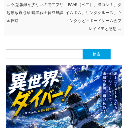
←
休憩報酬が少ないのでアプリ
PAAR（ペア）、漢コレ！、タ
起動放置必須 暗黒戦士育成無課
イムボム、サンタクルーズ、ウ
金攻略
ィンクなど – ボードゲーム会プ
レイメモと感想
→
検
索: