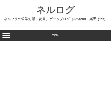
コ
ン
ネルログ
テ
ン
ツ
へ
ネルソラの哲学対話、読書、ゲームブログ（Amazon、楽天はPR）
ス
キ
ッ
プ
Menu