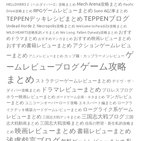
Mech Arena攻略まとめ
HELLDIVERS 2（ヘルダイバー2）攻略まとめ
Pacific
RPGゲームレビューまとめ
Suno AI記事まとめ
Drive攻略まとめ
TEPPENブログ
TEPPENデッキレシピまとめ
Undead Horde 2: Necropolis攻略まとめ
Welcome to ParadiZe攻略まとめ
おすす
WILD HEARTS攻略私的メモまとめ
Wo Long: Fallen Dynasty攻略まとめ
めドラマまとめ
おすすめ映画レビューまとめ
おすすめマンガまとめ
アクションゲームレビュ
おすすめ書籍レビューまとめ
ゲ
ーまとめ
カップ麺・カップラーメンレビュー
アニメレビューまとめ
ゲーム攻略
ームレビューブログ
まとめ
ストラテジーゲームレビューまとめ
デイヴ・ザ・
ドラマレビューまとめ
プロレスブログ
ダイバー攻略まとめ
マンガレビュ
ホラー映画レビューまとめ
ボードゲーム企画・ネタまとめ
ーまとめ
ユニコーンオーバーロード攻略 エキスパート編まとめ
ローグラ
ローグライク系ゲーム
イクデッキ構築カードゲームレビューまとめ
三国志大戦ブログ
レビューまとめ
三国
三国志大戦デッキまとめ
三国志大戦攻略まとめ
志大戦動画まとめ
信長の野望・新生私的攻略ま
映画レビューまとめ
書籍レビューまとめ
とめ
浅慮戯言ブログ
私