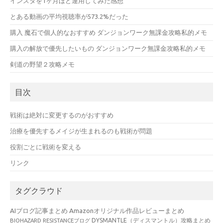
インスタを1ヶ月ほど運用してみた感想
とある動画の平均視聴率が573.2%だった
購入 魔石で個人的なおすすめ ダンジョンワーク無課金攻略私的メモ
購入の解放で優先したいもの ダンジョンワーク無課金攻略私的メモ
剣道の野望２攻略メモ
目次
戦術は絶対に変更するのがおすすめ
治療を優先するメイジが生まれるのも戦術が問題
役割ごとに戦術を変える
リンク
タグクラウド
AIブログ記事まとめ
Amazonオリジナル作品レビューまとめ
BIOHAZARD RESISTANCEブログ
DYSMANTLE（ディスマントル）攻略まとめ