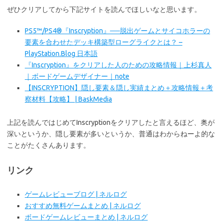
ぜひクリアしてから下記サイトを読んでほしいなと思います。
PS5™/PS4®『Inscryption』──脱出ゲームとサイコホラーの
要素を合わせたデッキ構築型ローグライクとは？ –
PlayStation.Blog 日本語
『Inscryption』をクリアした人のための攻略情報｜上杉真人
｜ボードゲームデザイナー｜note
【INSCRYPTION】隠し要素＆隠し実績まとめ＋攻略情報＋考
察材料【攻略】 | BaskMedia
上記を読んではじめてInscryptionをクリアしたと言えるほど、奥が
深いというか、隠し要素が多いというか、普通はわからねーよ的な
ことがたくさんあります。
リンク
ゲームレビューブログ | ネルログ
おすすめ無料ゲームまとめ | ネルログ
ボードゲームレビューまとめ | ネルログ