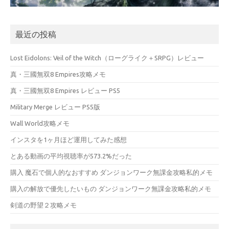
最近の投稿
Lost Eidolons: Veil of the Witch（ローグライク＋SRPG）レビュー
真・三國無双8 Empires攻略メモ
真・三國無双8 Empires レビュー PS5
Military Merge レビュー PS5版
Wall World攻略メモ
インスタを1ヶ月ほど運用してみた感想
とある動画の平均視聴率が573.2%だった
購入 魔石で個人的なおすすめ ダンジョンワーク無課金攻略私的メモ
購入の解放で優先したいもの ダンジョンワーク無課金攻略私的メモ
剣道の野望２攻略メモ