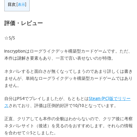
目次
[
表示
]
評価・レビュー
☆5/5
Inscryptionはローグライクデッキ構築型カードゲームです。ただ、
本作は謎解き要素もあり、一言で言い表せないのが特徴。
ネタバレすると面白さが無くなってしまうのであまり詳しくは書き
ませんが、単純なローグライクデッキ構築型カードゲームではあり
ません。
自分はPS4でプレイしましたが、もともとは
Steam (PC)版でリリー
ス
されており、評価は圧倒的好評で10/10となっています。
正直、クリアしても本作の全貌はわからないので、クリア後に考察
ネタバレサイト（後述）を見るのをおすすめします。それらの情報
を合わせて☆5としました。