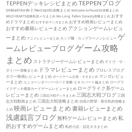
TEPPENブログ
TEPPENデッキレシピまとめ
Undead Horde 2: Necropolis攻略まとめ
Welcome to ParadiZe攻略まとめ
おすす
WILD HEARTS攻略私的メモまとめ
Wo Long: Fallen Dynasty攻略まとめ
めドラマまとめ
おすすめ映画レビューまとめ
おすすめマンガまとめ
アクションゲームレビュ
おすすめ書籍レビューまとめ
ゲ
ーまとめ
カップ麺・カップラーメンレビュー
アニメレビューまとめ
ゲーム攻略
ームレビューブログ
まとめ
ストラテジーゲームレビューまとめ
デイヴ・ザ・
ドラマレビューまとめ
プロレスブログ
ダイバー攻略まとめ
マンガレビュ
ホラー映画レビューまとめ
ボードゲーム企画・ネタまとめ
ーまとめ
ユニコーンオーバーロード攻略 エキスパート編まとめ
ローグラ
ローグライク系ゲーム
イクデッキ構築カードゲームレビューまとめ
三国志大戦ブログ
レビューまとめ
三国
三国志大戦デッキまとめ
三国志大戦攻略まとめ
志大戦動画まとめ
信長の野望・新生私的攻略ま
映画レビューまとめ
書籍レビューまとめ
とめ
浅慮戯言ブログ
私
無料ゲームレビューまとめ
的おすすめゲームまとめ
私的小説・設定ネタまとめ