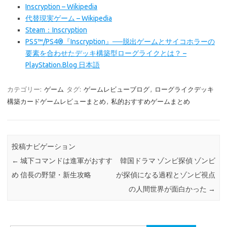
Inscryption – Wikipedia
代替現実ゲーム – Wikipedia
Steam：Inscryption
PS5™/PS4®『Inscryption』──脱出ゲームとサイコホラーの
要素を合わせたデッキ構築型ローグライクとは？ –
PlayStation.Blog 日本語
カテゴリー:
ゲーム
タグ:
ゲームレビューブログ
,
ローグライクデッキ
構築カードゲームレビューまとめ
,
私的おすすめゲームまとめ
投稿ナビゲーション
←
城下コマンドは進軍がおすす
韓国ドラマ ゾンビ探偵 ゾンビ
め 信長の野望・新生攻略
が探偵になる過程とゾンビ視点
の人間世界が面白かった
→