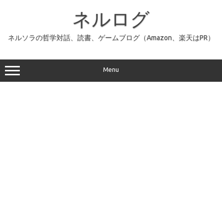
コ
ン
ネルログ
テ
ン
ツ
へ
ネルソラの哲学対話、読書、ゲームブログ（Amazon、楽天はPR）
ス
キ
ッ
プ
Menu