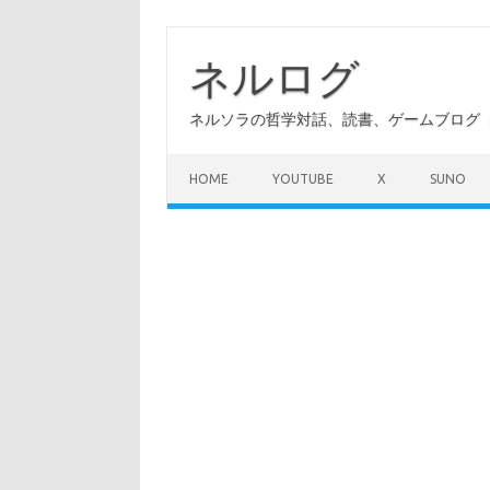
コ
ン
テ
ネルログ
ン
ツ
へ
ネルソラの哲学対話、読書、ゲームブログ（A
ス
キ
ッ
プ
HOME
YOUTUBE
X
SUNO