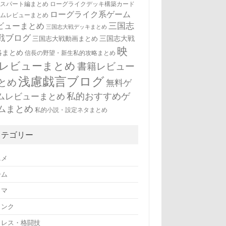
キスパート編まとめ
ローグライクデッキ構築カード
ローグライク系ゲーム
ームレビューまとめ
三国志
ビューまとめ
三国志大戦デッキまとめ
戦ブログ
三国志大戦
三国志大戦動画まとめ
映
略まとめ
信長の野望・新生私的攻略まとめ
レビューまとめ
書籍レビュー
浅慮戯言ブログ
とめ
無料ゲ
私的おすすめゲ
ムレビューまとめ
ムまとめ
私的小説・設定ネタまとめ
カテゴリー
ニメ
ーム
ラマ
リンク
ロレス・格闘技