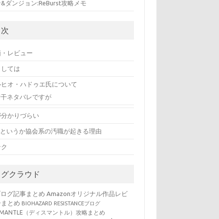
&ダンジョン:ReBurst攻略メモ
目次
価・レビュー
としては
ルヒオ・ハドゥエ氏について
若干ネタバレですが
が分かりづらい
FAというか協会系の汚職が起きる理由
ンク
タグクラウド
ブログ記事まとめ
Amazonオリジナル作品レビ
ーまとめ
BIOHAZARD RESISTANCEブログ
SMANTLE（ディスマントル）攻略まとめ