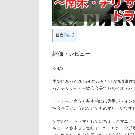
目次
[
表示
]
評価・レビュー
☆4/5
実際にあった2015年に起きたFIFA汚職
ったチリサッカー協会会長でセルヒオ・ハ
サッカーと言うと基本的には選手がメイン
協会会長というのがとてもめずらしいです
ですので、ドラマとしてはちょっとマニア
ちょっと途中ダレ気味でした。ただ、全8