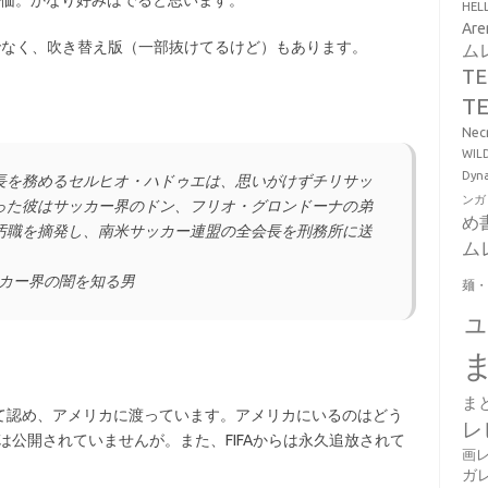
評価。かなり好みはでると思います。
HE
Ar
けでなく、吹き替え版（一部抜けてるけど）もあります。
ム
T
T
Ne
WI
Dy
長を務めるセルヒオ・ハドゥエは、思いがけずチリサッ
ンガ
った彼はサッカー界のドン、フリオ・グロンドーナの弟
め
汚職を摘発し、南米サッカー連盟の全会長を刑務所に送
ム
。
ッカー界の闇を知る男
麺
ま
て認め、アメリカに渡っています。アメリカにいるのはどう
レ
は公開されていませんが。また、FIFAからは永久追放されて
画
ガ