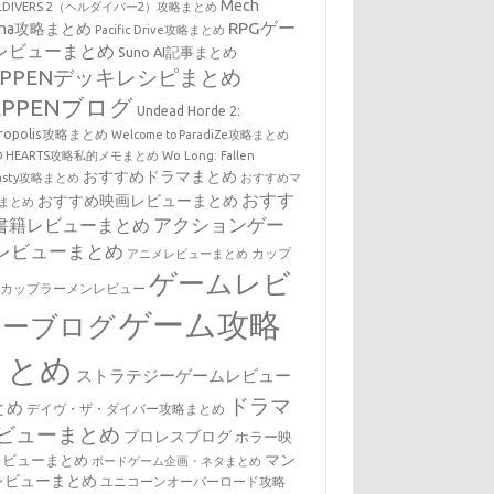
Mech
LLDIVERS 2（ヘルダイバー2）攻略まとめ
RPGゲー
ena攻略まとめ
Pacific Drive攻略まとめ
レビューまとめ
Suno AI記事まとめ
EPPENデッキレシピまとめ
EPPENブログ
Undead Horde 2:
cropolis攻略まとめ
Welcome to ParadiZe攻略まとめ
LD HEARTS攻略私的メモまとめ
Wo Long: Fallen
おすすめドラマまとめ
nasty攻略まとめ
おすすめマ
おすす
おすすめ映画レビューまとめ
まとめ
アクションゲー
書籍レビューまとめ
レビューまとめ
カップ
アニメレビューまとめ
ゲームレビ
・カップラーメンレビュー
ゲーム攻略
ューブログ
まとめ
ストラテジーゲームレビュー
ドラマ
とめ
デイヴ・ザ・ダイバー攻略まとめ
ビューまとめ
プロレスブログ
ホラー映
マン
レビューまとめ
ボードゲーム企画・ネタまとめ
レビューまとめ
ユニコーンオーバーロード攻略