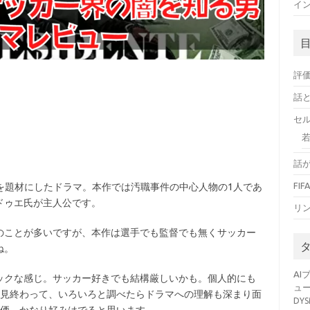
イン
評
話
セ
話
FI
事件を題材にしたドラマ。本作では汚職事件の中心人物の1人であ
ドゥエ氏が主人公です。
リ
のことが多いですが、本作は選手でも監督でも無くサッカー
ね。
AI
ックな感じ。サッカー好きでも結構厳しいかも。個人的にも
ュ
話見終わって、いろいろと調べたらドラマへの理解も深まり面
DY