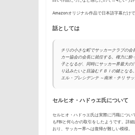
白い作品だったなと感じたので☆4という
Amazonオリジナル作品で日本語字幕だ
話としては
チリの小さな町でサッカークラブの会
カー協会の会長に就任する。権力に酔
子となるが、同時にサッカー界最大の
り込みたいと目論むＦＢＩの鍵となる
エル・プレシデンテ ～南米・チリ サ
セルヒオ・ハドゥエ氏について
セルヒオ・ハドゥエ氏は実際に汚職につい
もFBIと何らかの取引をしたようです。詳細
おり、サッカー界へは復帰が難しい模様。