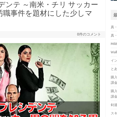
デンテ ～南米・チリ サッカー
FA汚職事件を題材にした少しマ
真・
0件のコメント
真・
Mil
Wa
イ
とあ
購
課
購
課
剣
ス