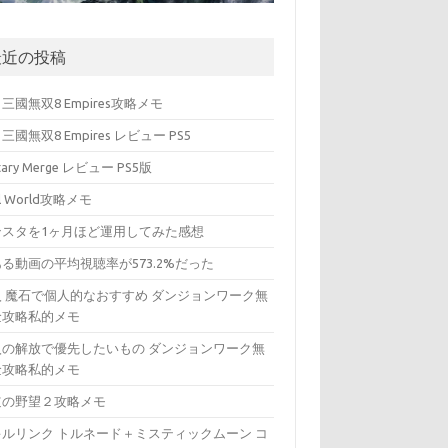
最近の投稿
三國無双8 Empires攻略メモ
三國無双8 Empires レビュー PS5
itary Merge レビュー PS5版
ll World攻略メモ
ンスタを1ヶ月ほど運用してみた感想
る動画の平均視聴率が573.2%だった
入 魔石で個人的なおすすめ ダンジョンワーク無
金攻略私的メモ
入の解放で優先したいもの ダンジョンワーク無
金攻略私的メモ
道の野望２攻略メモ
キルリンク トルネード＋ミスティックムーン コ