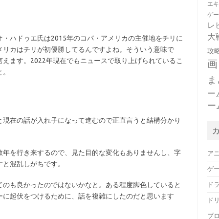
エ
ゲ
レ
大
・ハドゥエ氏は2015年のコパ・アメリカの主催地をチリに
メリカはチリが初優勝してるんですよね。そういう意味で
攻
えます。2022年現在でもニュースで取り上げられているこ
画
と。
ま
ー
ー
と現在の話が入れ子になって進むので正直言うと結構分かり
数年を行き来するので、見た目的な変化もありませんし、字
ア
すと混乱しがちです。
ゲ
ド
てのも良かったのではないかなと。ある程度脚色していると
ーに起伏をつけるために、話を複雑にしたのだと思います
ド
プ