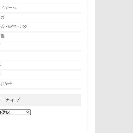
ードゲーム
ンガ
具合・障害・バグ
法書
画
記
楽
・お菓子
アーカイブ