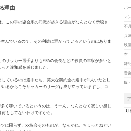
きる理由
ボ
マ
は、この手の協会系の汚職が起きる理由がなんとなく示唆さ
不
兵
益を生んでいるので、その利益に群がっているというのはありま
映
本
のサッカー選手よりもFIFAの会長などの役員の年収が多いと
雑
ょっと違和感を感じました。
音
出しているのは選手たち。莫大な契約金の選手が1人いたとし
飯
がいるからこそサッカーのリーグは成り立っていますし、コ
達が多く稼いでいるというのは、うーん、なんとなく寂しい感じ
ア
は何もしてないわけですから。
ー
カ
ポーツに限らず、xx協会そのものが、なんかね、ちょっとねとい
イ