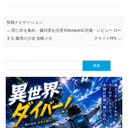
投稿ナビゲーション
←
同じ絆を集め、傭兵団を活用
Roboquest 評価・レビュー ロー
する 魔塔の少女 攻略メモ
グライトFPS
→
検
索: