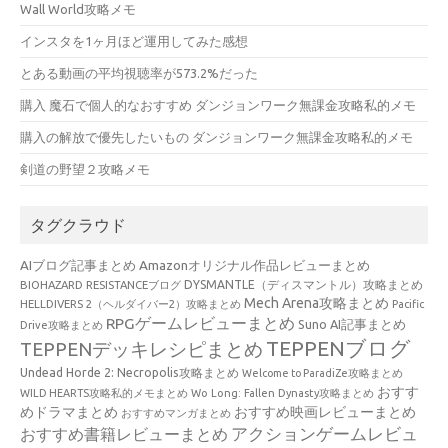
Wall World攻略メモ
インスタを1ヶ月ほど運用してみた感想
とある動画の平均視聴率が573.2%だった
購入 魔石で個人的なおすすめ ダンジョンワーク無課金攻略私的メモ
購入の解放で優先したいもの ダンジョンワーク無課金攻略私的メモ
剣道の野望２攻略メモ
タグクラウド
AIブログ記事まとめ
Amazonオリジナル作品レビューまとめ
BIOHAZARD RESISTANCEブログ
DYSMANTLE（ディスマントル）攻略まとめ
Mech Arena攻略まとめ
HELLDIVERS 2（ヘルダイバー2）攻略まとめ
Pacific
RPGゲームレビューまとめ
Suno AI記事まとめ
Drive攻略まとめ
TEPPENブログ
TEPPENデッキレシピまとめ
Undead Horde 2: Necropolis攻略まとめ
Welcome to ParadiZe攻略まとめ
おすす
WILD HEARTS攻略私的メモまとめ
Wo Long: Fallen Dynasty攻略まとめ
めドラマまとめ
おすすめ映画レビューまとめ
おすすめマンガまとめ
アクションゲームレビュ
おすすめ書籍レビューまとめ