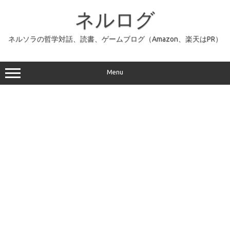
コ
ン
ネルログ
テ
ン
ツ
へ
ネルソラの哲学対話、読書、ゲームブログ（Amazon、楽天はPR）
ス
キ
ッ
プ
Menu