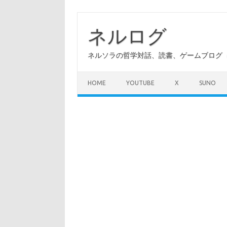
コ
ン
テ
ネルログ
ン
ツ
へ
ネルソラの哲学対話、読書、ゲームブログ（A
ス
キ
ッ
プ
HOME
YOUTUBE
X
SUNO