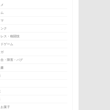
ニメ
ーム
ラマ
リンク
ロレス・格闘技
ードゲーム
ンガ
具合・障害・バグ
法書
画
記
楽
・お菓子