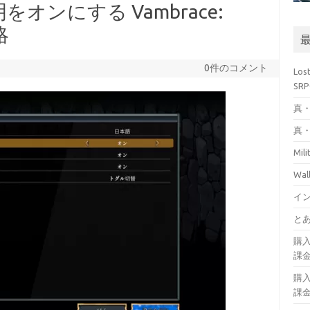
オンにする Vambrace:
略
0件のコメント
Los
SR
真・
真・
Mil
Wa
イ
とあ
購
課
購
課