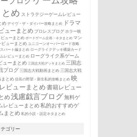
ゲーム攻略
ューブログ
まとめ
ストラテジーゲームレビュー
ドラマ
とめ
デイヴ・ザ・ダイバー攻略まとめ
ビューまとめ
プロレスブログ
ホラー映
マン
レビューまとめ
ボードゲーム企画・ネタまとめ
レビューまとめ
ユニコーンオーバーロード攻略
キスパート編まとめ
ローグライクデッキ構築カード
ローグライク系ゲーム
ームレビューまとめ
三国志
ビューまとめ
三国志大戦デッキまとめ
戦ブログ
三国志大戦
三国志大戦動画まとめ
映
略まとめ
信長の野望・新生私的攻略まとめ
レビューまとめ
書籍レビュー
浅慮戯言ブログ
とめ
無料ゲ
私的おすすめゲ
ムレビューまとめ
ムまとめ
私的小説・設定ネタまとめ
カテゴリー