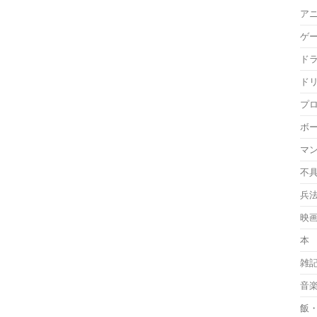
ア
ゲ
ド
ド
プ
ボ
マ
不
兵
映
本
雑
音
飯