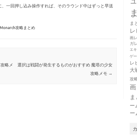
に、一回押し込み操作すれば、そのラウンド中はずっと早送
ま
on Monarch攻略まとめ
レ
画
ガ
エ
ゲ
レ
 攻略メ
選択は戦闘が発生するものがおすすめ 魔塔の少女
大
攻略メモ
→
攻
画
ま
ー
ー