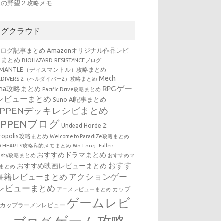
道の野望２攻略メモ
タグクラウド
ブログ記事まとめ
Amazonオリジナル作品レビ
ーまとめ
BIOHAZARD RESISTANCEブログ
SMANTLE（ディスマントル）攻略まとめ
Mech
LLDIVERS 2（ヘルダイバー2）攻略まとめ
RPGゲー
ena攻略まとめ
Pacific Drive攻略まとめ
レビューまとめ
Suno AI記事まとめ
EPPENデッキレシピまとめ
EPPENブログ
Undead Horde 2:
cropolis攻略まとめ
Welcome to ParadiZe攻略まとめ
LD HEARTS攻略私的メモまとめ
Wo Long: Fallen
おすすめドラマまとめ
nasty攻略まとめ
おすすめマ
おすす
おすすめ映画レビューまとめ
まとめ
アクションゲー
書籍レビューまとめ
レビューまとめ
カップ
アニメレビューまとめ
ゲームレビ
・カップラーメンレビュー