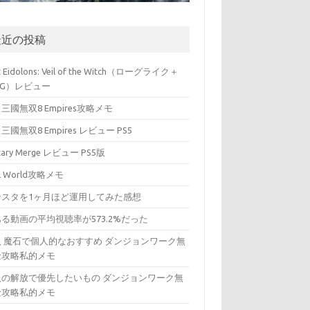
最近の投稿
t Eidolons: Veil of the Witch（ローグライク＋
PG）レビュー
三國無双8 Empires攻略メモ
三國無双8 Empires レビュー PS5
itary Merge レビュー PS5版
ll World攻略メモ
ンスタを1ヶ月ほど運用してみた感想
る動画の平均視聴率が573.2%だった
入 魔石で個人的なおすすめ ダンジョンワーク無
金攻略私的メモ
入の解放で優先したいもの ダンジョンワーク無
金攻略私的メモ