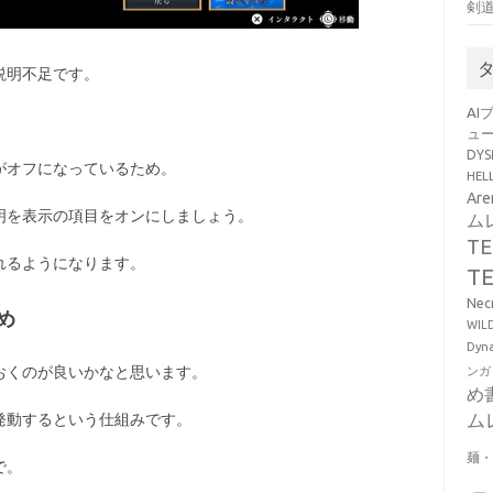
剣
説明不足です。
AI
ュ
DY
がオフになっているため。
HE
Ar
明を表示の項目をオンにしましょう。
ム
T
れるようになります。
T
Ne
め
WI
Dy
おくのが良いかなと思います。
ンガ
め
ム
発動するという仕組みです。
麺
で。