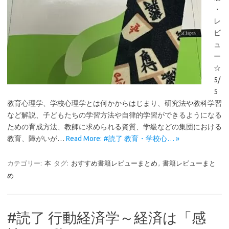
・
レ
ビ
ュ
ー
☆
5/
5
教育心理学、学校心理学とは何かからはじまり、研究法や教科学習
など解説、子どもたちの学習方法や自律的学習ができるようになる
ための育成方法、教師に求められる資質、学級などの集団における
教育、障がいが…
Read More: #読了 教育・学校心… »
カテゴリー:
本
タグ:
おすすめ書籍レビューまとめ
,
書籍レビューまと
め
#読了 行動経済学～経済は「感