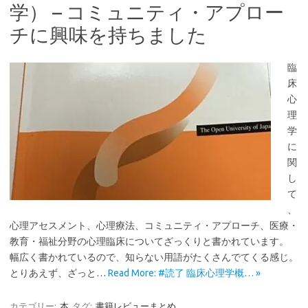
学） – コミュニティ・アプロー
チに興味を持ちました
臨
床
心
理
学
に
関
し
て
、
心理アセスメント、心理療法、コミュニティ・アプローチ、医療・
教育・福祉分野の心理臨床についてざっくりと書かれています。
幅広く書かれているので、知らない用語がたくさんでてくる感じ。
とりあえず、ざっと…
Read More: #読了 臨床心理学概… »
カテゴリー:
本
タグ:
書籍レビューまとめ