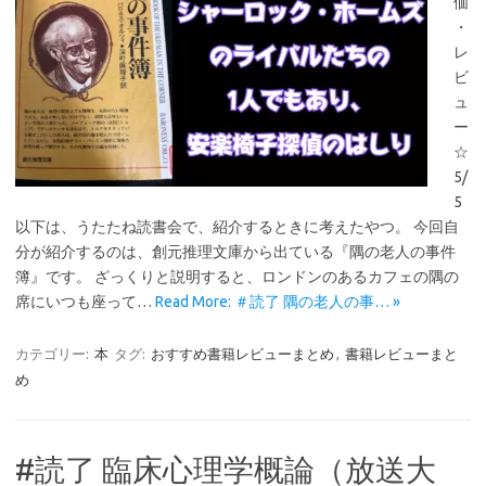
価
・
レ
ビ
ュ
ー
☆
5/
5
以下は、うたたね読書会で、紹介するときに考えたやつ。 今回自
分が紹介するのは、創元推理文庫から出ている『隅の老人の事件
簿』です。 ざっくりと説明すると、ロンドンのあるカフェの隅の
席にいつも座って…
Read More: ＃読了 隅の老人の事… »
カテゴリー:
本
タグ:
おすすめ書籍レビューまとめ
,
書籍レビューまと
め
#読了 臨床心理学概論（放送大