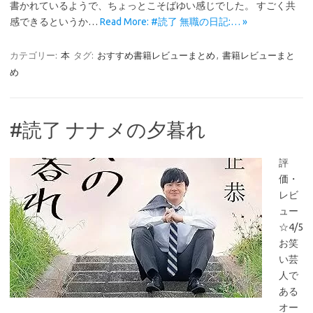
書かれているようで、ちょっとこそばゆい感じでした。 すごく共
感できるというか…
Read More: #読了 無職の日記:… »
カテゴリー:
本
タグ:
おすすめ書籍レビューまとめ
,
書籍レビューまと
め
#読了 ナナメの夕暮れ
評
価・
レビ
ュー
☆4/5
お笑
い芸
人で
ある
オー