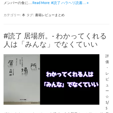
メンバーの食に…
Read More: #読了 ハラヘリ読書… »
カテゴリー:
本
タグ:
書籍レビューまとめ
#読了 居場所。- わかってくれる
人は「みんな」でなくていい
評
価
・
レ
ビ
ュ
ー
☆
5/
5