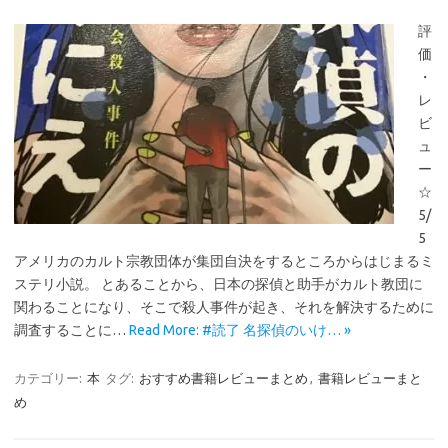
評
価
・
レ
ビ
ュ
ー
☆
5/
5
アメリカのカルト宗教団体が集団自決をするところからはじまるミ
ステリ小説。 とあることから、日本の探偵と助手がカルト教団に
関わることになり、そこで殺人事件が起き、それを解決するために
調査することに…
Read More: #読了 名探偵のいけ… »
カテゴリー:
本
タグ:
おすすめ書籍レビューまとめ
,
書籍レビューまと
め