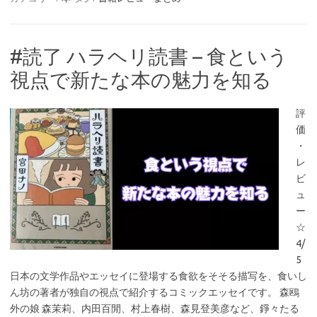
#読了 ハラヘリ読書 – 食という
視点で新たな本の魅力を知る
評
価
・
レ
ビ
ュ
ー
☆
4/
5
日本の文学作品やエッセイに登場する食欲をそそる描写を、食いし
ん坊の著者が独自の視点で紹介するコミックエッセイです。 森鴎
外の娘 森茉莉、内田百閒、村上春樹、森見登美彦など、錚々たる