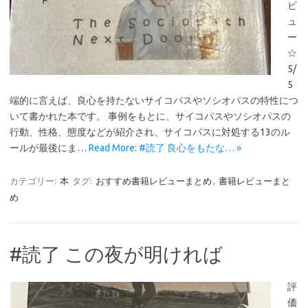
ビ
ュ
ー
☆
5/
5
端的に言えば、良心を持たないサイコパスやソシオパスの特性につ
いて書かれた本です。 事例をもとに、サイコパスやソシオパスの
行動、性格、態度などが紹介され、サイコパスに対処する13のル
ールが最後にま…
Read More: #読了 良心をもたな… »
カテゴリー:
本
タグ:
おすすめ書籍レビューまとめ
,
書籍レビューまと
め
#読了 この夜が明ければ
評
価