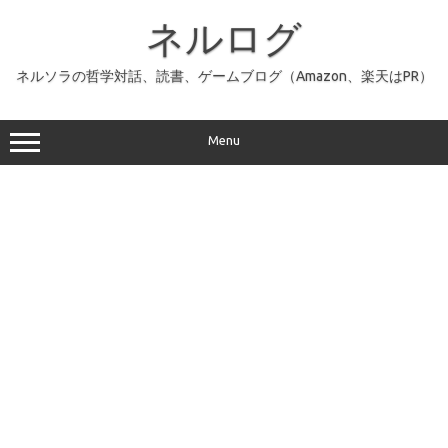
コ
ン
ネルログ
テ
ン
ツ
へ
ネルソラの哲学対話、読書、ゲームブログ（Amazon、楽天はPR）
ス
キ
ッ
プ
Menu