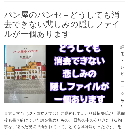
パン屋のパンセ – どうしても消
去できない悲しみの隠しファイ
ルが一個あります
評
価
・
レ
ビ
ュ
ー
☆
4/
5
東京天文台（現・国立天文台）に勤務していた杉崎恒夫氏が、退職
後も書き続けていた詩を集めたもの。 日常の中のありきたりな物
事を、違った視点で描かれていて、とても興味深かったです。 思