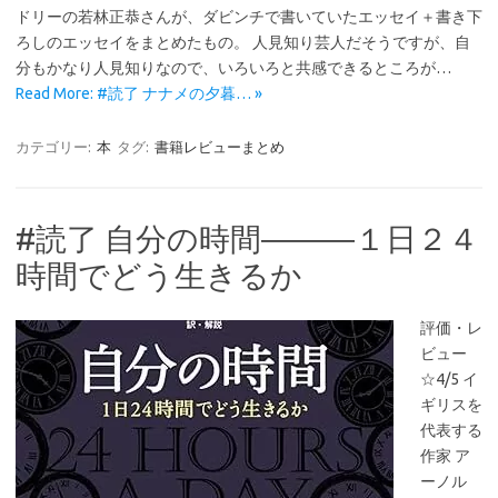
ドリーの若林正恭さんが、ダビンチで書いていたエッセイ＋書き下
ろしのエッセイをまとめたもの。 人見知り芸人だそうですが、自
分もかなり人見知りなので、いろいろと共感できるところが…
Read More: #読了 ナナメの夕暮… »
カテゴリー:
本
タグ:
書籍レビューまとめ
#読了 自分の時間―――１日２４
時間でどう生きるか
評価・レ
ビュー
☆4/5 イ
ギリスを
代表する
作家 ア
ーノル