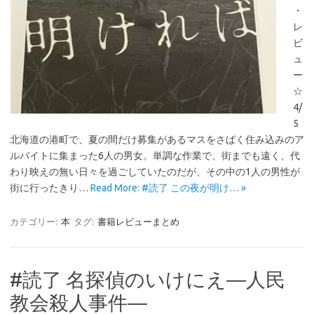
・
レ
ビ
ュ
ー
☆
4/
5
北海道の港町で、夏の間だけ募集があるマスをさばく住み込みのア
ルバイトに集まった6人の男女。単調な作業で、街までも遠く、代
わり映えの無い日々を過ごしていたのだが、その中の1人の男性が
街に行ったきり…
Read More: #読了 この夜が明け… »
カテゴリー:
本
タグ:
書籍レビューまとめ
#読了 名探偵のいけにえ―人民
教会殺人事件―