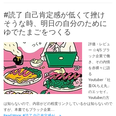
#読了 自己肯定感が低くて挫け
そうな時、明日の自分のために
ゆでたまごをつくる
評価・レビュ
ー ☆4/5 ブラ
ック企業で働
き、その内情
を赤裸々に語
る
Youtuber「社
畜OLちえ丸」
のエッセイ。
Youtubeの方
は知らないので、内容がどの程度リンクしているかは知らないので
すが、本書でもブラック企業…
Read More: #読了 自己肯定感が… »