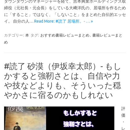
ダウンタウンのマネージャーを経て、吉本興業ホールディングス取
締役（元社長・元会長）をしている大﨑洋氏の、居場所を作るため
に「すること」ではなく、「しないこと」をまとめた自伝的エッセ
イ。 自分の人…
Read More: #読了 居場所。- … »
カテゴリー:
本
タグ:
おすすめ書籍レビューまとめ
,
書籍レビューまと
め
#読了 砂漠（伊坂幸太郎）- もし
かすると強靭さとは、自信や力
や技などよりも、そういった穏
やかさに宿るのかもしれない
評
価
・
レ