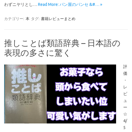
わずニヤリとし…
Read More: パン屋のパンセ &#… »
カテゴリー:
本
タグ:
書籍レビューまとめ
推しことば類語辞典 – 日本語の
表現の多さに驚く
評
価
・
レ
ビ
ュ
ー
☆
4/
5