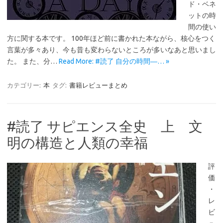
ド・ベネ
ットの時
間の使い
方に関する本です。 100年ほど前に書かれた本ながら、核心をつく
言葉が多々あり、今も昔も変わらないところが多いなあと思いまし
た。 また、分…
Read More: #読了 自分の時間―… »
カテゴリー:
本
タグ:
書籍レビューまとめ
#読了 サピエンス全史 上 文
明の構造と人類の幸福
評
価
・
レ
ビ