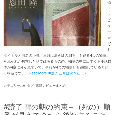
価
・
レ
ビ
ュ
ー
☆
4/
5
タイトルと同名の小説「三月は深き紅の淵を」を巡る4つの物語。
それぞれが独立した話ではあるものの、物語の中に出てくる小説自
体が4章に分かれていて、それが4つの物語とも連動しているとい
う構造です。…
Read More: #読了 三月は深き紅… »
カテゴリー:
本
タグ:
書籍レビューまとめ
#読了 雪の朝の約束 – （死の）順