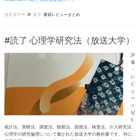
カテゴリー:
本
タグ:
書籍レビューまとめ
#読了 心理学研究法（放送大学）
評
価
・
レ
ビ
ュ
ー
☆
5/
5
統計法、実験法、調査法、観察法、面接法、検査法、介入研究法、
心理学の研究倫理について書かれた放送大学の教科書です。 特に