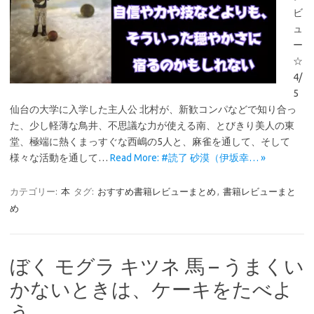
ビ
ュ
ー
☆
4/
5
仙台の大学に入学した主人公 北村が、新歓コンパなどで知り合っ
た、少し軽薄な鳥井、不思議な力が使える南、とびきり美人の東
堂、極端に熱くまっすぐな西嶋の5人と、麻雀を通して、そして
様々な活動を通して…
Read More: #読了 砂漠（伊坂幸… »
カテゴリー:
本
タグ:
おすすめ書籍レビューまとめ
,
書籍レビューまと
め
ぼく モグラ キツネ 馬 – うまくい
かないときは、ケーキをたべよ
う