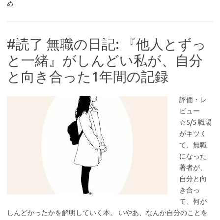
め
#読了 無職の日記: 『他人とずっ
と一緒』がしんどい私が、自分
と向き合った1年間の記録
評価・レ
ビュー
☆5/5 職場
がキツく
て、無職
になった
著者が、
自分と向
き合っ
て、何が
しんどかったかを解明していく本。 いやあ、なんか自分のことを