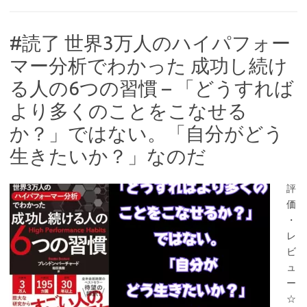
#読了 世界3万人のハイパフォー
マー分析でわかった 成功し続け
る人の6つの習慣 – 「どうすれば
より多くのことをこなせる
か？」ではない。「自分がどう
生きたいか？」なのだ
評
価
・
レ
ビ
ュ
ー
☆