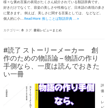
様々な褒め言葉の表現がたくさん紹介されている類語辞典です。
好きだけでなくて、容姿の美しさや性格など、日本語の表現の多さ
に驚きます。 例えば、美しさに関する言葉としては、 などなど。
個人的に小…
Read More: 推しことば類語辞典 … »
カテゴリー:
本
タグ:
書籍レビューまとめ
#読了 ストーリーメーカー 創
作のための物語論 – 物語の作り
手側なら、一度は読んでおきた
い一冊
評
価
・
レ
ビ