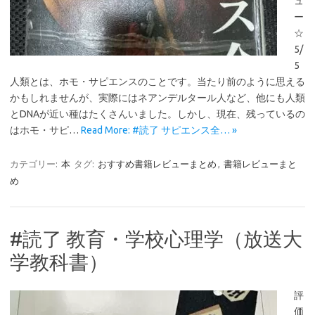
ュ
ー
☆
5/
5
人類とは、ホモ・サピエンスのことです。当たり前のように思える
かもしれませんが、実際にはネアンデルタール人など、他にも人類
とDNAが近い種はたくさんいました。しかし、現在、残っているの
はホモ・サピ…
Read More: #読了 サピエンス全… »
カテゴリー:
本
タグ:
おすすめ書籍レビューまとめ
,
書籍レビューまと
め
#読了 教育・学校心理学（放送大
学教科書）
評
価