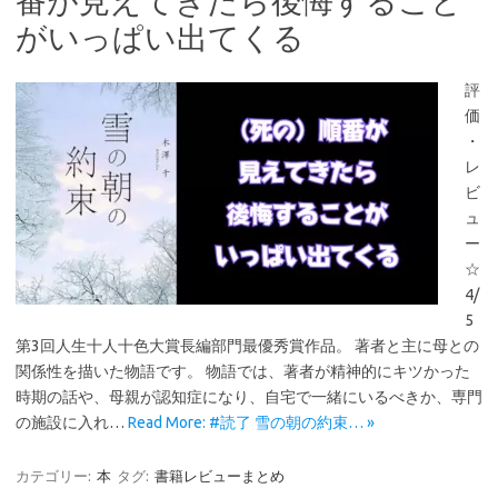
番が見えてきたら後悔すること
がいっぱい出てくる
評
価
・
レ
ビ
ュ
ー
☆
4/
5
第3回人生十人十色大賞長編部門最優秀賞作品。 著者と主に母との
関係性を描いた物語です。 物語では、著者が精神的にキツかった
時期の話や、母親が認知症になり、自宅で一緒にいるべきか、専門
の施設に入れ…
Read More: #読了 雪の朝の約束… »
カテゴリー:
本
タグ:
書籍レビューまとめ