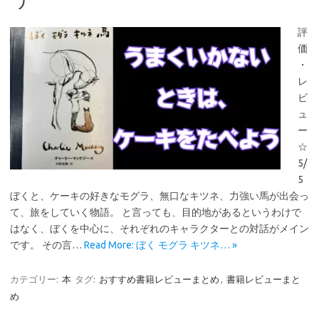
評
価
・
レ
ビ
ュ
ー
☆
5/
5
ぼくと、ケーキの好きなモグラ、無口なキツネ、力強い馬が出会っ
て、旅をしていく物語。 と言っても、目的地があるというわけで
はなく、ぼくを中心に、それぞれのキャラクターとの対話がメイン
です。 その言…
Read More: ぼく モグラ キツネ… »
カテゴリー:
本
タグ:
おすすめ書籍レビューまとめ
,
書籍レビューまと
め