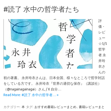
#読了 水中の哲学者たち
評
価・
レビ
ュー
☆5/5
哲学
者 永
井玲
衣さ
んの
初の著書。 永井玲衣さんは、日本全国、様々なところで哲学対話
をしている方です。 永井玲衣『世界の適切な保存』（講談社）
（@nagainagainagai）さん / X 自分…
Read More: #読了 水中の哲学者… »
カテゴリー:
本
タグ:
おすすめ書籍レビューまとめ
,
書籍レビューまと