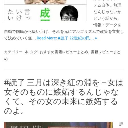
テム自体、無理
なんじゃないか
という話から、
情報・データを
自動で国民から吸い上げ、それを元にアルゴリズムで政策を立案し
て決めていく無…
Read More: #読了 22世紀の民… »
カテゴリー:
本
タグ:
おすすめ書籍レビューまとめ
,
書籍レビューまと
め
#読了 三月は深き紅の淵を – 女は
女そのものに嫉妬するんじゃな
くて、その女の未来に嫉妬する
のよ。
評