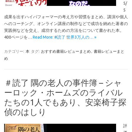
5/
5
成果を出すハイパフォーマーの考え方や習慣をまとめ、講演や個人
へのコーチング、オンライン講座の制作などで成功を納めた著者の
実践例などを交え、成功するための方法をについて書かれた本。
400ページを…
Read More: #読了 世界3万人の… »
カテゴリー:
本
タグ:
おすすめ書籍レビューまとめ
,
書籍レビューまと
め
＃読了 隅の老人の事件簿 – シャ
ーロック・ホームズのライバル
たちの1人でもあり、安楽椅子探
偵のはしり
評