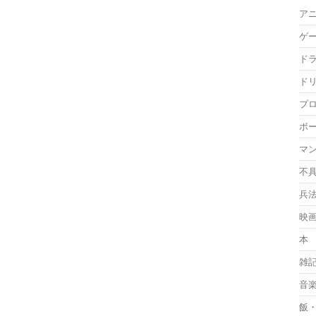
ア
ゲ
ド
ド
プ
ボ
マ
不
兵
映
本
雑
音
飯