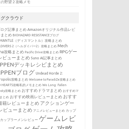
道の野望２攻略メモ
タグクラウド
ブログ記事まとめ
Amazonオリジナル作品レビ
ーまとめ
BIOHAZARD RESISTANCEブログ
SMANTLE（ディスマントル）攻略まとめ
Mech
LLDIVERS 2（ヘルダイバー2）攻略まとめ
RPGゲー
ena攻略まとめ
Pacific Drive攻略まとめ
レビューまとめ
Suno AI記事まとめ
EPPENデッキレシピまとめ
EPPENブログ
Undead Horde 2:
cropolis攻略まとめ
Welcome to ParadiZe攻略まとめ
LD HEARTS攻略私的メモまとめ
Wo Long: Fallen
おすすめドラマまとめ
nasty攻略まとめ
おすすめマ
おすす
おすすめ映画レビューまとめ
まとめ
アクションゲー
書籍レビューまとめ
レビューまとめ
カップ
アニメレビューまとめ
ゲームレビ
・カップラーメンレビュー