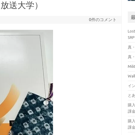
（放送大学）
0件のコメント
Los
SR
真・
真・
Mil
Wa
イ
とあ
購
課
購
課