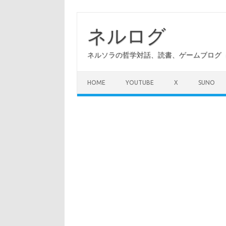
コ
ン
テ
ネルログ
ン
ツ
へ
ネルソラの哲学対話、読書、ゲームブログ（A
ス
キ
ッ
プ
HOME
YOUTUBE
X
SUNO