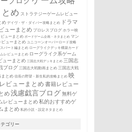
ゲーム攻略
ューブログ
まとめ
ストラテジーゲームレビュー
ドラマ
とめ
デイヴ・ザ・ダイバー攻略まとめ
ビューまとめ
プロレスブログ
ホラー映
マン
レビューまとめ
ボードゲーム企画・ネタまとめ
レビューまとめ
ユニコーンオーバーロード攻略
キスパート編まとめ
ローグライクデッキ構築カード
ローグライク系ゲーム
ームレビューまとめ
三国志
ビューまとめ
三国志大戦デッキまとめ
戦ブログ
三国志大戦
三国志大戦動画まとめ
映
略まとめ
信長の野望・新生私的攻略まとめ
レビューまとめ
書籍レビュー
浅慮戯言ブログ
とめ
無料ゲ
私的おすすめゲ
ムレビューまとめ
ムまとめ
私的小説・設定ネタまとめ
カテゴリー