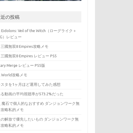
最近の投稿
t Eidolons: Veil of the Witch（ローグライク＋
PG）レビュー
三國無双8 Empires攻略メモ
三國無双8 Empires レビュー PS5
itary Merge レビュー PS5版
ll World攻略メモ
ンスタを1ヶ月ほど運用してみた感想
る動画の平均視聴率が573.2%だった
入 魔石で個人的なおすすめ ダンジョンワーク無
金攻略私的メモ
入の解放で優先したいもの ダンジョンワーク無
金攻略私的メモ