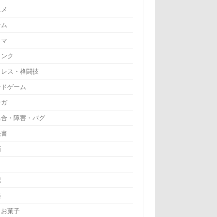
ニメ
ーム
ラマ
リンク
ロレス・格闘技
ードゲーム
ンガ
具合・障害・バグ
法書
画
記
楽
・お菓子