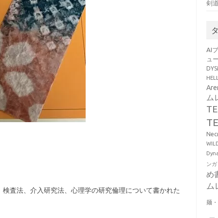
剣
AI
ュ
DY
HE
Ar
ム
T
T
Ne
WI
Dy
ンガ
め
ム
、検査法、介入研究法、心理学の研究倫理について書かれた
麺