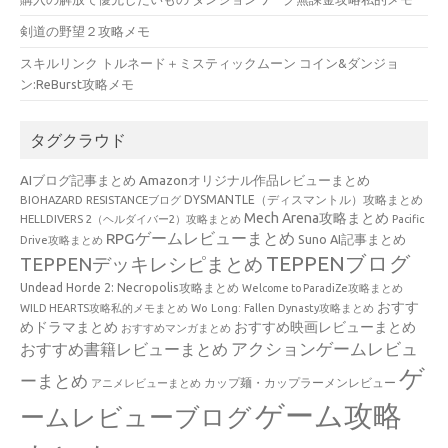
剣道の野望２攻略メモ
スキルリンク トルネード＋ミスティックムーン コイン&ダンジョ
ン:ReBurst攻略メモ
タグクラウド
AIブログ記事まとめ
Amazonオリジナル作品レビューまとめ
BIOHAZARD RESISTANCEブログ
DYSMANTLE（ディスマントル）攻略まとめ
Mech Arena攻略まとめ
HELLDIVERS 2（ヘルダイバー2）攻略まとめ
Pacific
RPGゲームレビューまとめ
Suno AI記事まとめ
Drive攻略まとめ
TEPPENブログ
TEPPENデッキレシピまとめ
Undead Horde 2: Necropolis攻略まとめ
Welcome to ParadiZe攻略まとめ
おすす
WILD HEARTS攻略私的メモまとめ
Wo Long: Fallen Dynasty攻略まとめ
めドラマまとめ
おすすめ映画レビューまとめ
おすすめマンガまとめ
アクションゲームレビュ
おすすめ書籍レビューまとめ
ゲ
ーまとめ
カップ麺・カップラーメンレビュー
アニメレビューまとめ
ゲーム攻略
ームレビューブログ