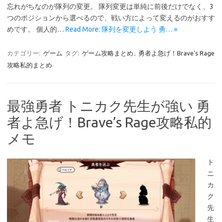
忘れがちなのが隊列の変更。 隊列変更は単純に前後だけでなく、3
つのポジションから選べるので、戦い方によって変えるのがおすす
めです。 個人的…
Read More: 隊列を変更しよう 勇… »
カテゴリー:
ゲーム
タグ:
ゲーム攻略まとめ
,
勇者よ急げ！Brave's Rage
攻略私的まとめ
最強勇者 トニカク先生が強い 勇
者よ急げ！Brave’s Rage攻略私的
メモ
ト
ニ
カ
ク
先
生