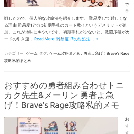
で
苦
戦したので、個人的な攻略法を紹介します。 難易度17で難しくな
る理由 難易度17では初期手札のカード数-1というデメリットが追
加。これが地味にキツいです。初期手札が少ないと、戦闘序盤がカ
ードの引き運…
Read More: 難易度17の対処法 … »
カテゴリー:
ゲーム
タグ:
ゲーム攻略まとめ
,
勇者よ急げ！Brave's Rage
攻略私的まとめ
おすすめの勇者組み合わせトニ
カク先生&メーリン 勇者よ急
げ！Brave’s Rage攻略私的メモ
お
す
す