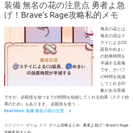
装備 無名の花の注意点 勇者よ急
げ！Brave’s Rage攻略私的メモ
無名の花とは
無名の花はス
テイによるCD
延長やめまい
の効果時間を
半減する装備
です。デバフ
の時間を低減
してくれる印
象がある装備
ですが、必殺技を放つまでの時間を短縮してくれる効果（ステイ効
果のため）もあります。 必殺技を使う…
Read More: 装備 無名の花の注意… »
カテゴリー:
ゲーム
タグ:
ゲーム攻略まとめ
,
勇者よ急げ！Brave's Rage
攻略私的まとめ