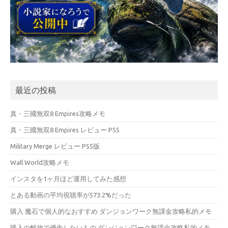
最近の投稿
真・三國無双8 Empires攻略メモ
真・三國無双8 Empires レビュー PS5
Military Merge レビュー PS5版
Wall World攻略メモ
インスタを1ヶ月ほど運用してみた感想
とある動画の平均視聴率が573.2%だった
購入 魔石で個人的なおすすめ ダンジョンワーク無課金攻略私的メモ
購入の解放で優先したいもの ダンジョンワーク無課金攻略私的メモ