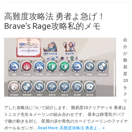
高難度攻略法 勇者よ急げ！
Brave’s Rage攻略私的メモ
自
分
が
難
易
度
20
を
ク
リ
アした攻略法について紹介します。 難易度20クリアデッキ 勇者は
トニカク先生＆メーリンの組み合わせです。 基本は静電気デバフ
で敵の動きを封じ、星屑の涙や青色のカードでメーリンのファイヤ
ボールをガンガ…
Read More: 高難度攻略法 勇者よ… »