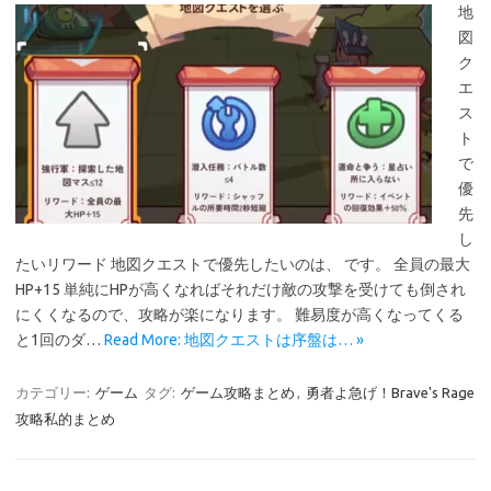
地
図
ク
エ
ス
ト
で
優
先
し
たいリワード 地図クエストで優先したいのは、 です。 全員の最大
HP+15 単純にHPが高くなればそれだけ敵の攻撃を受けても倒され
にくくなるので、攻略が楽になります。 難易度が高くなってくる
と1回のダ…
Read More: 地図クエストは序盤は… »
カテゴリー:
ゲーム
タグ:
ゲーム攻略まとめ
,
勇者よ急げ！Brave's Rage
攻略私的まとめ