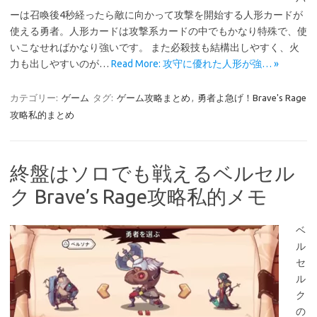
ーは召喚後4秒経ったら敵に向かって攻撃を開始する人形カードが
使える勇者。人形カードは攻撃系カードの中でもかなり特殊で、使
いこなせればかなり強いです。 また必殺技も結構出しやすく、火
力も出しやすいのが…
Read More: 攻守に優れた人形が強… »
カテゴリー:
ゲーム
タグ:
ゲーム攻略まとめ
,
勇者よ急げ！Brave's Rage
攻略私的まとめ
終盤はソロでも戦えるベルセル
ク Brave’s Rage攻略私的メモ
ベ
ル
セ
ル
ク
の