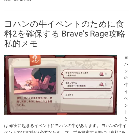
ヨハンの牛イベントのために食
料2を確保する Brave’s Rage攻略
私的メモ
ヨ
ハ
ン
の
牛
イ
ベ
ン
ト
と
は 確実に起きるイベントにヨハンの牛があります。 ヨハンの牛イ
ベントでは食料が2必要なため、マップを探索する際には食料2を