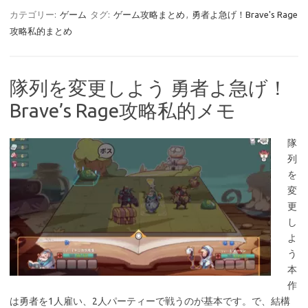
カテゴリー:
ゲーム
タグ:
ゲーム攻略まとめ
,
勇者よ急げ！Brave's Rage
攻略私的まとめ
隊列を変更しよう 勇者よ急げ！
Brave’s Rage攻略私的メモ
隊
列
を
変
更
し
よ
う
本
作
は勇者を1人雇い、2人パーティーで戦うのが基本です。で、結構