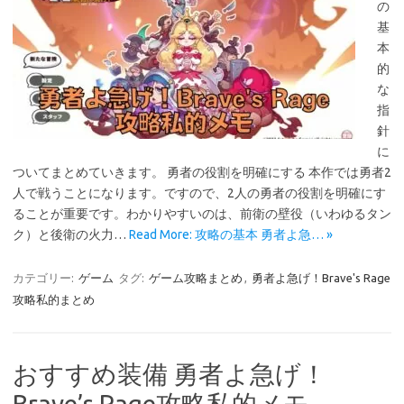
の
基
本
的
な
指
針
に
ついてまとめていきます。 勇者の役割を明確にする 本作では勇者2
人で戦うことになります。ですので、2人の勇者の役割を明確にす
ることが重要です。わかりやすいのは、前衛の壁役（いわゆるタン
ク）と後衛の火力…
Read More: 攻略の基本 勇者よ急… »
カテゴリー:
ゲーム
タグ:
ゲーム攻略まとめ
,
勇者よ急げ！Brave's Rage
攻略私的まとめ
おすすめ装備 勇者よ急げ！
Brave’s Rage攻略私的メモ