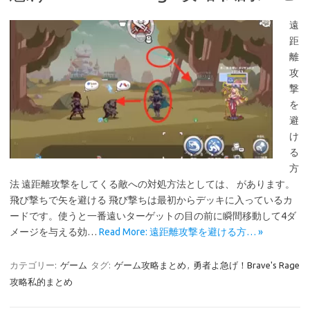
遠
距
離
攻
撃
を
避
け
る
方
法 遠距離攻撃をしてくる敵への対処方法としては、 があります。
飛び撃ちで矢を避ける 飛び撃ちは最初からデッキに入っているカ
ードです。使うと一番遠いターゲットの目の前に瞬間移動して4ダ
メージを与える効…
Read More: 遠距離攻撃を避ける方… »
カテゴリー:
ゲーム
タグ:
ゲーム攻略まとめ
,
勇者よ急げ！Brave's Rage
攻略私的まとめ