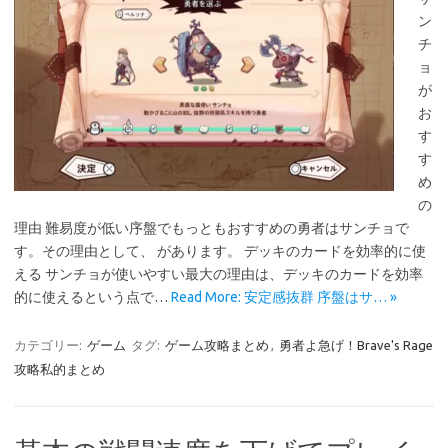
ン
チ
ョ
が
お
す
す
め
の
理由 難易度が低い序盤でもっともおすすめの勇者はサンチョで
す。その理由として、 があります。 デッキのカードを効率的に使
える サンチョが使いやすい最大の理由は、デッキのカードを効率
的に使えるという点で…
Read More: 安定感抜群 序盤はサ… »
カテゴリー:
ゲーム
タグ:
ゲーム攻略まとめ
,
勇者よ急げ！Brave's Rage
攻略私的まとめ