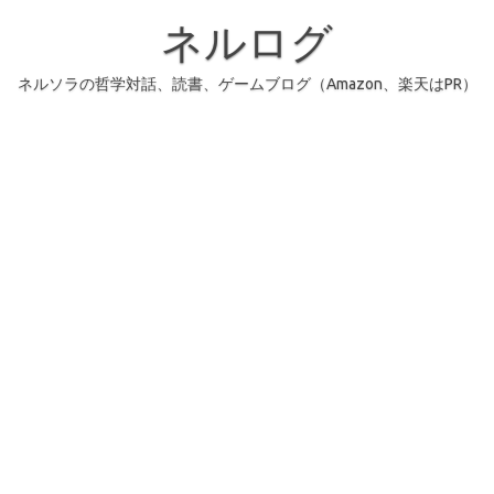
コ
ン
ネルログ
テ
ン
ツ
へ
ネルソラの哲学対話、読書、ゲームブログ（Amazon、楽天はPR）
ス
キ
ッ
プ