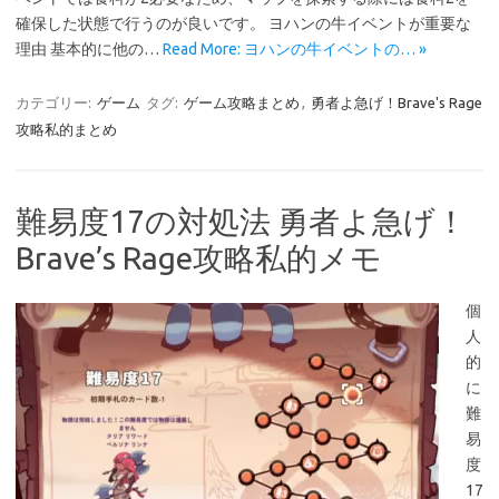
確保した状態で行うのが良いです。 ヨハンの牛イベントが重要な
理由 基本的に他の…
Read More: ヨハンの牛イベントの… »
カテゴリー:
ゲーム
タグ:
ゲーム攻略まとめ
,
勇者よ急げ！Brave's Rage
攻略私的まとめ
難易度17の対処法 勇者よ急げ！
Brave’s Rage攻略私的メモ
個
人
的
に
難
易
度
17