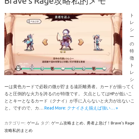
Brave’s Rage攻略私的メモ
ト
レ
シ
ー
の
特
徴
ト
レ
シ
ーは黄色カードで必殺の微が貯まる遠距離勇者。カードが揃ってく
ると圧倒的な火力を誇るのが特徴です。 欠点としてはHPが低いこ
ととキーとなるカード（クナイ）が手に入らないと火力が出ないこ
と。ですので、カ…
Read More: クナイさえ揃えば強い… »
カテゴリー:
ゲーム
タグ:
ゲーム攻略まとめ
,
勇者よ急げ！Brave's Rage
攻略私的まとめ