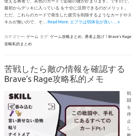
使える勇者で、灰色のカードで必殺の微が貯まります。ですので、
最初からデッキに入っている を十分に活用できるのがメリット。
ただ、これらのカードで発生した疲労を削除するようなカードやス
キルが無いので、そ…
Read More: エフラは弱体化が良い… »
カテゴリー:
ゲーム
タグ:
ゲーム攻略まとめ
,
勇者よ急げ！Brave's Rage
攻略私的まとめ
苦戦したら敵の情報を確認する
Brave’s Rage攻略私的メモ
戦
闘
を
停
止
し
敵