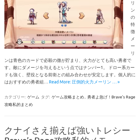
リ
ン
の
特
徴
メ
ー
リ
ンは青色のカードで必殺の微が貯まり、火力がとても高い勇者で
す。敵にダメージを与えるという点ではナンバー1。 ドロー系カー
ドも強く、壁役となる前衛との組み合わせが安定します。個人的に
はおすすめの勇者組…
Read More: 圧倒的火力メーリン … »
カテゴリー:
ゲーム
タグ:
ゲーム攻略まとめ
,
勇者よ急げ！Brave's Rage
攻略私的まとめ
クナイさえ揃えば強いトレシー