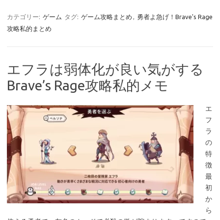
カテゴリー:
ゲーム
タグ:
ゲーム攻略まとめ
,
勇者よ急げ！Brave's Rage
攻略私的まとめ
エフラは弱体化が良い気がする
Brave’s Rage攻略私的メモ
エ
フ
ラ
の
特
徴
最
初
か
ら