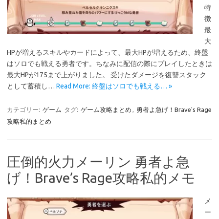
特
徴
最
大
HPが増えるスキルやカードによって、最大HPが増えるため、終盤
はソロでも戦える勇者です。ちなみに配信の際にプレイしたときは
最大HPが175まで上がりました。 受けたダメージを復讐スタック
として蓄積し…
Read More: 終盤はソロでも戦える… »
カテゴリー:
ゲーム
タグ:
ゲーム攻略まとめ
,
勇者よ急げ！Brave's Rage
攻略私的まとめ
圧倒的火力メーリン 勇者よ急
げ！Brave’s Rage攻略私的メモ
メ
ー