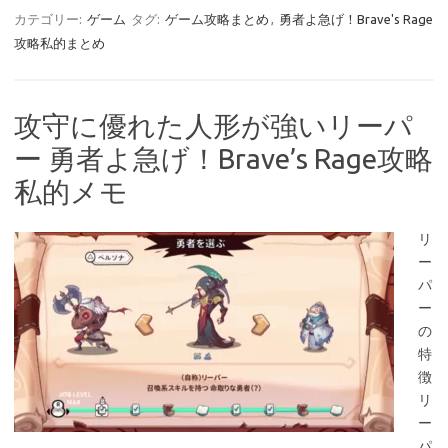
カテゴリー:
ゲーム
タグ:
ゲーム攻略まとめ
,
勇者よ急げ！Brave's Rage
攻略私的まとめ
攻守に優れた人形が強いリーパ
ー 勇者よ急げ！Brave’s Rage攻略
私的メモ
リ
ー
パ
ー
の
特
徴
リ
ー
パ