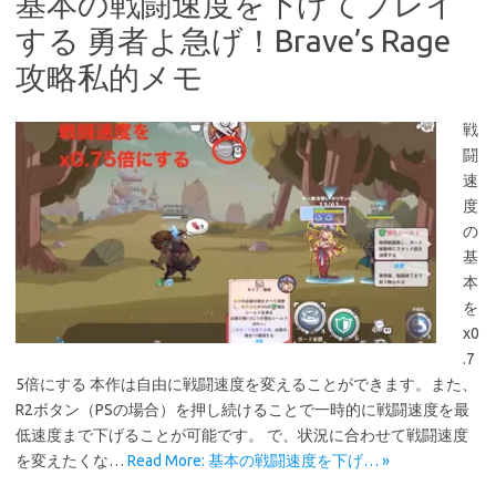
基本の戦闘速度を下げてプレイ
する 勇者よ急げ！Brave’s Rage
攻略私的メモ
戦
闘
速
度
の
基
本
を
x0
.7
5倍にする 本作は自由に戦闘速度を変えることができます。また、
R2ボタン（PSの場合）を押し続けることで一時的に戦闘速度を最
低速度まで下げることが可能です。 で、状況に合わせて戦闘速度
を変えたくな…
Read More: 基本の戦闘速度を下げ… »