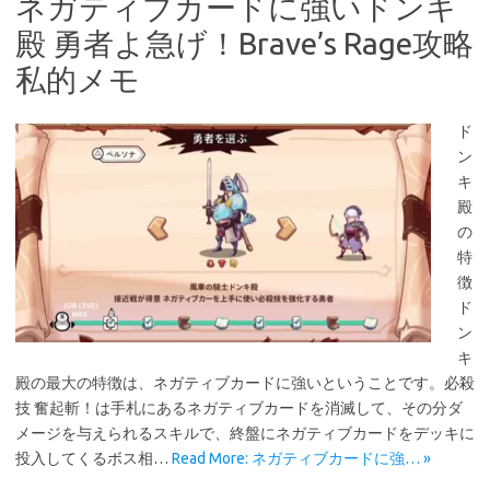
ネガティブカードに強いドンキ
殿 勇者よ急げ！Brave’s Rage攻略
私的メモ
ド
ン
キ
殿
の
特
徴
ド
ン
キ
殿の最大の特徴は、ネガティブカードに強いということです。必殺
技 奮起斬！は手札にあるネガティブカードを消滅して、その分ダ
メージを与えられるスキルで、終盤にネガティブカードをデッキに
投入してくるボス相…
Read More: ネガティブカードに強… »