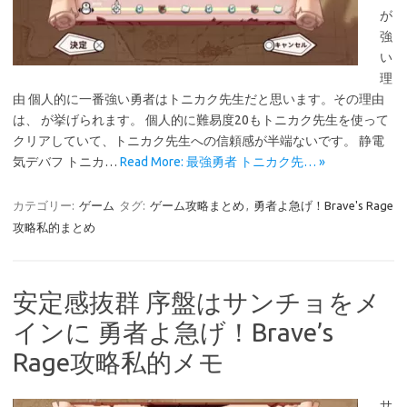
が
強
い
理
由 個人的に一番強い勇者はトニカク先生だと思います。その理由
は、 が挙げられます。 個人的に難易度20もトニカク先生を使って
クリアしていて、トニカク先生への信頼感が半端ないです。 静電
気デバフ トニカ…
Read More: 最強勇者 トニカク先… »
カテゴリー:
ゲーム
タグ:
ゲーム攻略まとめ
,
勇者よ急げ！Brave's Rage
攻略私的まとめ
安定感抜群 序盤はサンチョをメ
インに 勇者よ急げ！Brave’s
Rage攻略私的メモ
サ