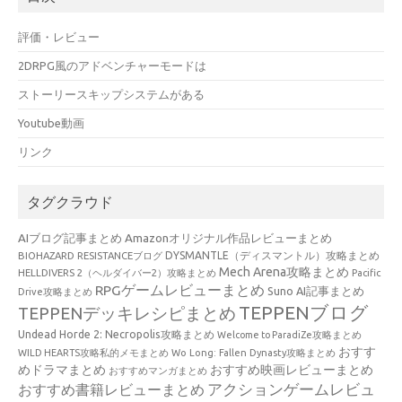
評価・レビュー
2DRPG風のアドベンチャーモードは
ストーリースキップシステムがある
Youtube動画
リンク
タグクラウド
AIブログ記事まとめ
Amazonオリジナル作品レビューまとめ
BIOHAZARD RESISTANCEブログ
DYSMANTLE（ディスマントル）攻略まとめ
Mech Arena攻略まとめ
HELLDIVERS 2（ヘルダイバー2）攻略まとめ
Pacific
RPGゲームレビューまとめ
Suno AI記事まとめ
Drive攻略まとめ
TEPPENブログ
TEPPENデッキレシピまとめ
Undead Horde 2: Necropolis攻略まとめ
Welcome to ParadiZe攻略まとめ
おすす
WILD HEARTS攻略私的メモまとめ
Wo Long: Fallen Dynasty攻略まとめ
めドラマまとめ
おすすめ映画レビューまとめ
おすすめマンガまとめ
アクションゲームレビュ
おすすめ書籍レビューまとめ