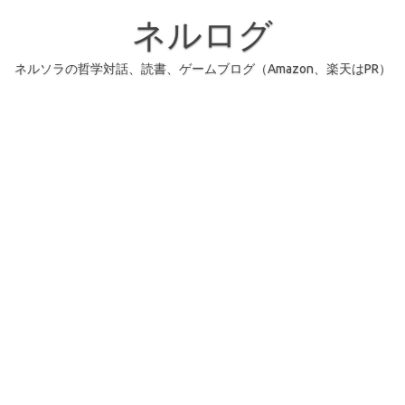
コ
ン
ネルログ
テ
ン
ツ
へ
ネルソラの哲学対話、読書、ゲームブログ（Amazon、楽天はPR）
ス
キ
ッ
プ