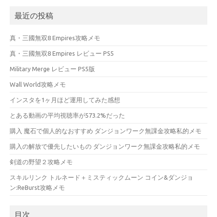
最近の投稿
真・三國無双8 Empires攻略メモ
真・三國無双8 Empires レビュー PS5
Military Merge レビュー PS5版
Wall World攻略メモ
インスタを1ヶ月ほど運用してみた感想
とある動画の平均視聴率が573.2%だった
購入 魔石で個人的なおすすめ ダンジョンワーク無課金攻略私的メモ
購入の解放で優先したいもの ダンジョンワーク無課金攻略私的メモ
剣道の野望２攻略メモ
スキルリンク トルネード＋ミスティックムーン コイン&ダンジョ
ン:ReBurst攻略メモ
目次