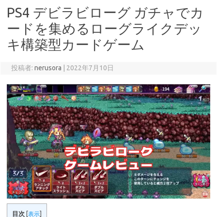
PS4 デビラビローグ ガチャでカ
ードを集めるローグライクデッ
キ構築型カードゲーム
投稿者:
nerusora
|
2022年7月10日
目次
[
表示
]