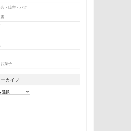
具合・障害・バグ
法書
画
記
楽
・お菓子
アーカイブ