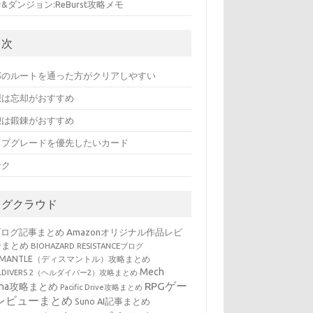
&ダンジョン:ReBurst攻略メモ
目次
部のルートを通った方がクリアしやすい
想は忘却がおすすめ
憩は鍛錬がおすすめ
ップグレードを優先したいカード
ンク
タグクラウド
ブログ記事まとめ
Amazonオリジナル作品レビ
ーまとめ
BIOHAZARD RESISTANCEブログ
SMANTLE（ディスマントル）攻略まとめ
Mech
LLDIVERS 2（ヘルダイバー2）攻略まとめ
RPGゲー
ena攻略まとめ
Pacific Drive攻略まとめ
レビューまとめ
Suno AI記事まとめ