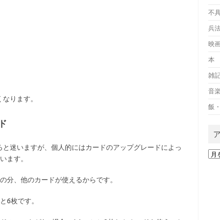
不
兵
映
本
雑
音
くなります。
飯
ド
ろと迷いますが、個人的にはカードのアップグレードによっ
ア
ています。
ー
カ
その分、他のカードが使えるからです。
イ
ブ
と6枚です。