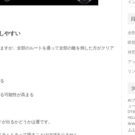
イン
しやすい
全
瞑
きますが、全部のルートを通って全部の敵を倒した方がクリア
休
ア
リ
る
る可能性が高まる
AI
ュ
DY
HE
ドが出るかどうかは運です。
Ar
ム
イテムもあって困ることはほぼありません。