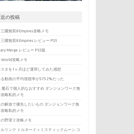
最近の投稿
三國無双8 Empires攻略メモ
三國無双8 Empires レビュー PS5
itary Merge レビュー PS5版
ll World攻略メモ
ンスタを1ヶ月ほど運用してみた感想
る動画の平均視聴率が573.2%だった
入 魔石で個人的なおすすめ ダンジョンワーク無
金攻略私的メモ
入の解放で優先したいもの ダンジョンワーク無
金攻略私的メモ
道の野望２攻略メモ
キルリンク トルネード＋ミスティックムーン コ