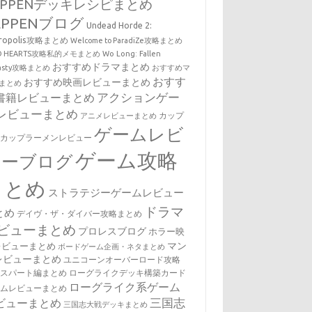
EPPENデッキレシピまとめ
EPPENブログ
Undead Horde 2:
cropolis攻略まとめ
Welcome to ParadiZe攻略まとめ
LD HEARTS攻略私的メモまとめ
Wo Long: Fallen
おすすめドラマまとめ
nasty攻略まとめ
おすすめマ
おすす
おすすめ映画レビューまとめ
まとめ
アクションゲー
書籍レビューまとめ
レビューまとめ
カップ
アニメレビューまとめ
ゲームレビ
・カップラーメンレビュー
ゲーム攻略
ューブログ
まとめ
ストラテジーゲームレビュー
ドラマ
とめ
デイヴ・ザ・ダイバー攻略まとめ
ビューまとめ
プロレスブログ
ホラー映
マン
レビューまとめ
ボードゲーム企画・ネタまとめ
レビューまとめ
ユニコーンオーバーロード攻略
キスパート編まとめ
ローグライクデッキ構築カード
ローグライク系ゲーム
ームレビューまとめ
三国志
ビューまとめ
三国志大戦デッキまとめ