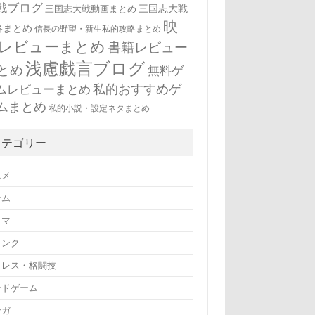
戦ブログ
三国志大戦
三国志大戦動画まとめ
映
略まとめ
信長の野望・新生私的攻略まとめ
レビューまとめ
書籍レビュー
浅慮戯言ブログ
とめ
無料ゲ
私的おすすめゲ
ムレビューまとめ
ムまとめ
私的小説・設定ネタまとめ
カテゴリー
ニメ
ーム
ラマ
リンク
ロレス・格闘技
ードゲーム
ンガ