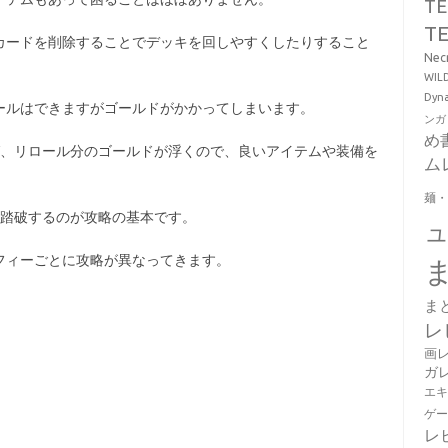
T
T
カードを削除することでデッキを回しやすくしたりすること
Ne
WI
Dy
ールはできますがゴールドがかかってしまいます。
ンガ
め
ば、リロール分のゴールドが浮くので、良いアイテムや装備を
ム
麺
て踏破するのが攻略の基本です。
フィーごとに攻略が異なってきます。
ま
レ
画
ガ
エ
ゲ
レ