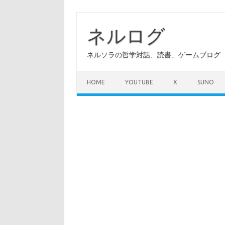
コ
ン
テ
ネルログ
ン
ツ
へ
ネルソラの哲学対話、読書、ゲームブログ（A
ス
キ
ッ
プ
HOME
YOUTUBE
X
SUNO