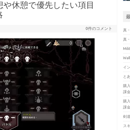
想や休憩で優先したい項目
略
0件のコメント
真・
真・
Mil
Wa
イ
とあ
購
課
購
課
剣
ス