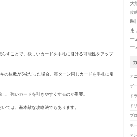
大
攻
画
ま
ー
ー
減らすことで、欲しいカードを手札に引ける可能性をアップ
ッキの枚数が5枚だった場合、毎ターン同じカードを手札に引
ア
ゲ
除し、強いカードを引きやすくするのが重要。
ド
ド
おいては、基本敵な攻略法でもあります。
プ
ボ
マ