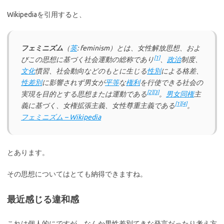
Wikipediaを引用すると、
フェミニズム
（
英
: feminism）とは、女性解放思想、およ
[1]
びこの思想に基づく社会運動の総称であり
、
政治
制度、
文化
慣習、社会動向などのもとに生じる
性別
による格差、
性差別
に影響されず男女が
平等
な
権利
を行使できる社会の
[2]
[3]
実現を目的とする思想または運動である
。
男女同権
主
[1]
[4]
義に基づく、女権拡張主義、女性尊重主義である
。
フェミニズム – Wikipedia
とあります。
その思想についてはとても納得できますね。
最近感じる違和感
これは個人的にですが、なんか男性差別てきな発言だったり考え方