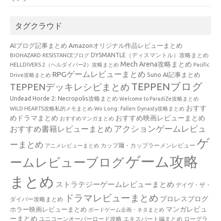
タグクラウド
AIブログ記事まとめ
Amazonオリジナル作品レビューまとめ
BIOHAZARD RESISTANCEブログ
DYSMANTLE（ディスマントル）攻略まとめ
Mech Arena攻略まとめ
HELLDIVERS 2（ヘルダイバー2）攻略まとめ
Pacific
RPGゲームレビューまとめ
Suno AI記事まとめ
Drive攻略まとめ
TEPPENブログ
TEPPENデッキレシピまとめ
Undead Horde 2: Necropolis攻略まとめ
Welcome to ParadiZe攻略まとめ
おすす
WILD HEARTS攻略私的メモまとめ
Wo Long: Fallen Dynasty攻略まとめ
めドラマまとめ
おすすめ映画レビューまとめ
おすすめマンガまとめ
アクションゲームレビュ
おすすめ書籍レビューまとめ
ゲ
ーまとめ
カップ麺・カップラーメンレビュー
アニメレビューまとめ
ゲーム攻略
ームレビューブログ
まとめ
ストラテジーゲームレビューまとめ
デイヴ・ザ・
ドラマレビューまとめ
プロレスブログ
ダイバー攻略まとめ
マンガレビュ
ホラー映画レビューまとめ
ボードゲーム企画・ネタまとめ
ーまとめ
ユニコーンオーバーロード攻略 エキスパート編まとめ
ローグラ