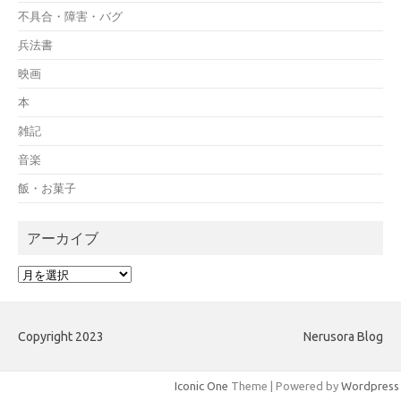
不具合・障害・バグ
兵法書
映画
本
雑記
音楽
飯・お菓子
アーカイブ
ア
ー
カ
イ
Copyright 2023
Nerusora Blog
ブ
Iconic One
Theme | Powered by
Wordpress