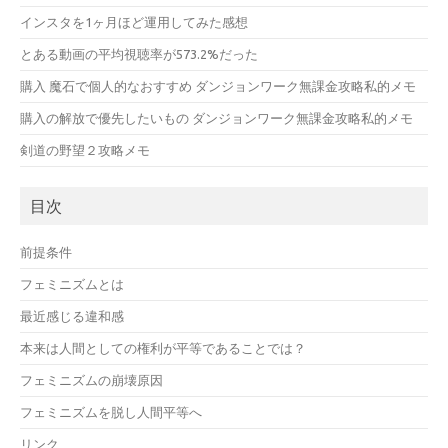
インスタを1ヶ月ほど運用してみた感想
とある動画の平均視聴率が573.2%だった
購入 魔石で個人的なおすすめ ダンジョンワーク無課金攻略私的メモ
購入の解放で優先したいもの ダンジョンワーク無課金攻略私的メモ
剣道の野望２攻略メモ
目次
前提条件
フェミニズムとは
最近感じる違和感
本来は人間としての権利が平等であることでは？
フェミニズムの崩壊原因
フェミニズムを脱し人間平等へ
リンク