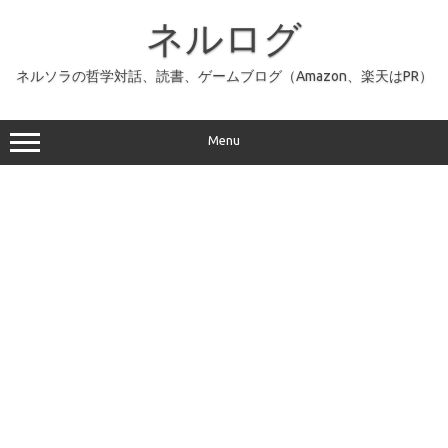
コ
ン
ネルログ
テ
ン
ツ
へ
ネルソラの哲学対話、読書、ゲームブログ（Amazon、楽天はPR）
ス
キ
ッ
プ
Menu