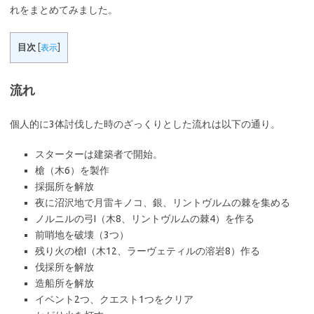
れをまとめてみました。
目次
[
表示
]
流れ
個人的に3体討伐した時のざっくりとした流れは以下の通り。
スターターは建築者で開始。
槍（木6）を製作
採掘所を解放
夜に沼沢地で月雷キノコ、銀、リントヴルムの棘を集める
ノルニルの弓I（木8、リントヴルムの棘4）を作る
前哨地を破壊（3つ）
残り火の槍I（木12、ラーヴェティルの溶岩8）作る
伐採所を解放
造船所を解放
イベント2つ、クエスト1つをクリア