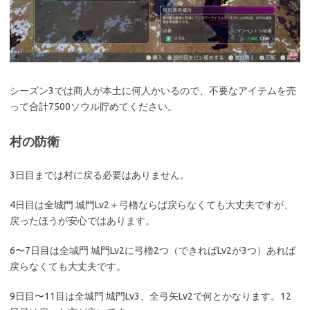
シーズン3では商人が本土に何人かいるので、不要なアイテムを売
って合計7500ソウル貯めてください。
村の防衛
3日目までは村に戻る必要はありません。
4日目は全城門 城門Lv2＋弓櫓ならば戻らなくても大丈夫ですが、
戻ったほうが安心ではあります。
6〜7日目は全城門 城門Lv2に弓櫓2つ（できればLv2が3つ）あれば
戻らなくても大丈夫です。
9日目〜11目は全城門 城門Lv3、全弓矢Lv2で何とかなります。12