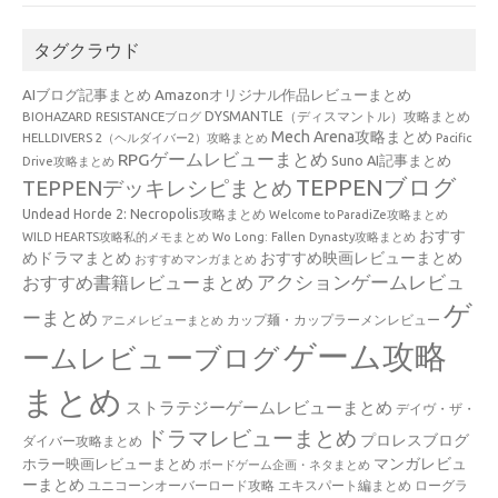
タグクラウド
AIブログ記事まとめ
Amazonオリジナル作品レビューまとめ
BIOHAZARD RESISTANCEブログ
DYSMANTLE（ディスマントル）攻略まとめ
Mech Arena攻略まとめ
HELLDIVERS 2（ヘルダイバー2）攻略まとめ
Pacific
RPGゲームレビューまとめ
Suno AI記事まとめ
Drive攻略まとめ
TEPPENブログ
TEPPENデッキレシピまとめ
Undead Horde 2: Necropolis攻略まとめ
Welcome to ParadiZe攻略まとめ
おすす
WILD HEARTS攻略私的メモまとめ
Wo Long: Fallen Dynasty攻略まとめ
めドラマまとめ
おすすめ映画レビューまとめ
おすすめマンガまとめ
アクションゲームレビュ
おすすめ書籍レビューまとめ
ゲ
ーまとめ
カップ麺・カップラーメンレビュー
アニメレビューまとめ
ゲーム攻略
ームレビューブログ
まとめ
ストラテジーゲームレビューまとめ
デイヴ・ザ・
ドラマレビューまとめ
プロレスブログ
ダイバー攻略まとめ
マンガレビュ
ホラー映画レビューまとめ
ボードゲーム企画・ネタまとめ
ーまとめ
ユニコーンオーバーロード攻略 エキスパート編まとめ
ローグラ