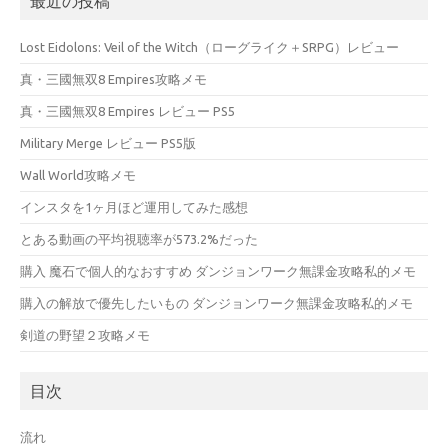
最近の投稿
Lost Eidolons: Veil of the Witch（ローグライク＋SRPG）レビュー
真・三國無双8 Empires攻略メモ
真・三國無双8 Empires レビュー PS5
Military Merge レビュー PS5版
Wall World攻略メモ
インスタを1ヶ月ほど運用してみた感想
とある動画の平均視聴率が573.2%だった
購入 魔石で個人的なおすすめ ダンジョンワーク無課金攻略私的メモ
購入の解放で優先したいもの ダンジョンワーク無課金攻略私的メモ
剣道の野望２攻略メモ
目次
流れ