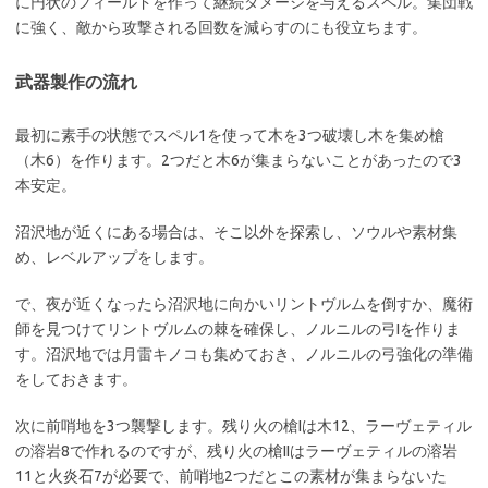
に円状のフィールドを作って継続ダメージを与えるスペル。集団戦
に強く、敵から攻撃される回数を減らすのにも役立ちます。
武器製作の流れ
最初に素手の状態でスペル1を使って木を3つ破壊し木を集め槍
（木6）を作ります。2つだと木6が集まらないことがあったので3
本安定。
沼沢地が近くにある場合は、そこ以外を探索し、ソウルや素材集
め、レベルアップをします。
で、夜が近くなったら沼沢地に向かいリントヴルムを倒すか、魔術
師を見つけてリントヴルムの棘を確保し、ノルニルの弓Iを作りま
す。沼沢地では月雷キノコも集めておき、ノルニルの弓強化の準備
をしておきます。
次に前哨地を3つ襲撃します。残り火の槍Iは木12、ラーヴェティル
の溶岩8で作れるのですが、残り火の槍IIはラーヴェティルの溶岩
11と火炎石7が必要で、前哨地2つだとこの素材が集まらないた