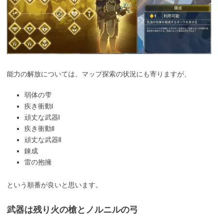
能力の解放については、マップ探索の状況にも寄りますが、
弱体の雫
疾き衝動I
頑丈な武器I
疾き衝動II
頑丈な武器II
錬成
雷の抱擁
という順番が良いと思います。
武器は残り火の槍とノルニルの弓