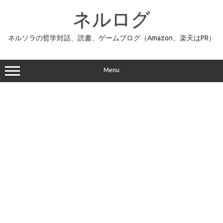
コ
ン
ネルログ
テ
ン
ツ
へ
ネルソラの哲学対話、読書、ゲームブログ（Amazon、楽天はPR）
ス
キ
ッ
プ
Menu