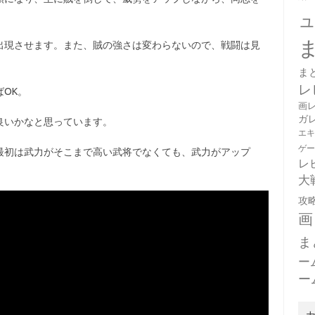
出現させます。また、賊の強さは変わらないので、戦闘は見
ま
レ
OK。
画
ガ
良いかなと思っています。
エ
ゲ
最初は武力がそこまで高い武将でなくても、武力がアップ
レ
。
大
攻
画
ま
ー
ー