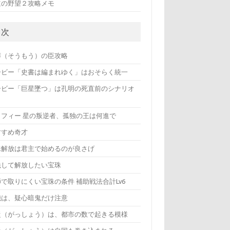
道の野望２攻略メモ
目次
莽（そうもう）の臣攻略
ービー「史書は編まれゆく」はおそらく統一
ービー「巨星墜つ」は孔明の死直前のシナリオ
ロフィー 星の叛逆者、孤独の王は何進で
すすめ奇才
珠解放は君主で始めるのが良さげ
先して解放したい宝珠
で取りにくい宝珠の条件 補助戦法合計Lv6
機は、疑心暗鬼だけ注意
従（がっしょう）は、都市の数で起きる模様