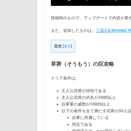
投稿時のもので、アップデートで内容が変
また、追加したものは、
三国志8 REMAKE
目次
[
表示
]
草莽（そうもう）の臣攻略
クリア条件は、
主人公武将が頭領である
主人公武将の武名が2000以上
自軍軍の威勢が10000以上
以下の条件を全て満たす武将が30人
自軍に所属している
同志である