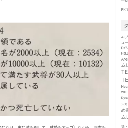
い
合
P
AI
ュ
DY
HE
Ar
ム
T
T
Ne
WI
Dy
ンガ
め
ム
麺
領になり、主に賊を倒して、威勢をアップしながら、同志を