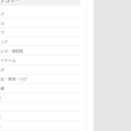
ニメ
ーム
ラマ
リンク
ロレス・格闘技
ードゲーム
ンガ
具合・障害・バグ
法書
画
記
楽