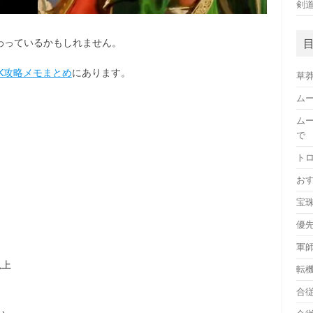
剣
わっているかもしれません。
 PK攻略メモまとめ
にあります。
草
ム
ム
で
ト
お
宝
優
軍師
以上
転
合