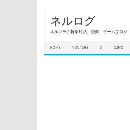
コ
ン
テ
ネルログ
ン
ツ
へ
ネルソラの哲学対話、読書、ゲームブログ（A
ス
キ
ッ
プ
HOME
YOUTUBE
X
SUNO