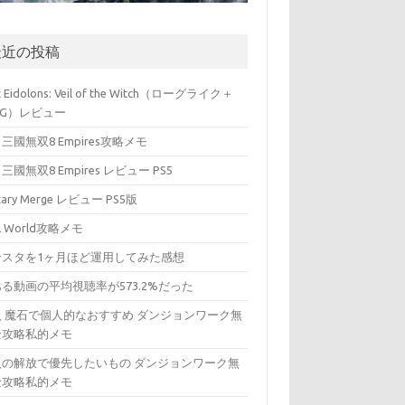
最近の投稿
t Eidolons: Veil of the Witch（ローグライク＋
PG）レビュー
三國無双8 Empires攻略メモ
三國無双8 Empires レビュー PS5
itary Merge レビュー PS5版
ll World攻略メモ
ンスタを1ヶ月ほど運用してみた感想
る動画の平均視聴率が573.2%だった
入 魔石で個人的なおすすめ ダンジョンワーク無
金攻略私的メモ
入の解放で優先したいもの ダンジョンワーク無
金攻略私的メモ