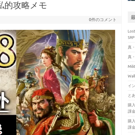
K 私的攻略メモ
0件のコメント
Los
SR
真・
真・
Mil
Wa
イ
とあ
購
課
購
課