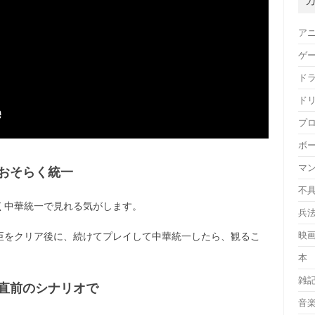
ア
ゲ
ド
ド
プ
ボ
マ
おそらく統一
不
く中華統一で見れる気がします。
兵
映
臣をクリア後に、続けてプレイして中華統一したら、観るこ
本
雑
直前のシナリオで
音