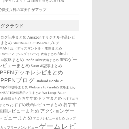
従（がっしょう）は自国も巻き込まれる
Kで特技兵科の重要性がアップ
タグクラウド
ブログ記事まとめ
Amazonオリジナル作品レビ
ーまとめ
BIOHAZARD RESISTANCEブログ
SMANTLE（ディスマントル）攻略まとめ
Mech
LLDIVERS 2（ヘルダイバー2）攻略まとめ
RPGゲー
ena攻略まとめ
Pacific Drive攻略まとめ
レビューまとめ
Suno AI記事まとめ
EPPENデッキレシピまとめ
EPPENブログ
Undead Horde 2:
cropolis攻略まとめ
Welcome to ParadiZe攻略まとめ
LD HEARTS攻略私的メモまとめ
Wo Long: Fallen
おすすめドラマまとめ
nasty攻略まとめ
おすすめマ
おすす
おすすめ映画レビューまとめ
まとめ
アクションゲー
書籍レビューまとめ
レビューまとめ
カップ
アニメレビューまとめ
ゲームレビ
・カップラーメンレビュー