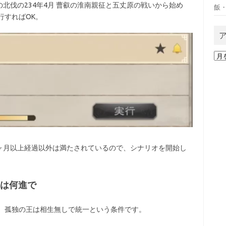
北伐の234年4月 曹叡の淮南親征と五丈原の戦いから始め
飯
行すればOK。
ア
ー
カ
イ
ブ
ヶ月以上経過以外は満たされているので、シナリオを開始し
王は何進で
一、孤独の王は相生無しで統一という条件です。