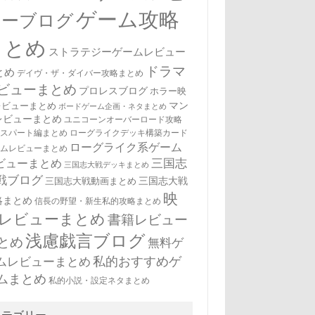
ゲーム攻略
ューブログ
まとめ
ストラテジーゲームレビュー
ドラマ
とめ
デイヴ・ザ・ダイバー攻略まとめ
ビューまとめ
プロレスブログ
ホラー映
マン
レビューまとめ
ボードゲーム企画・ネタまとめ
レビューまとめ
ユニコーンオーバーロード攻略
キスパート編まとめ
ローグライクデッキ構築カード
ローグライク系ゲーム
ームレビューまとめ
三国志
ビューまとめ
三国志大戦デッキまとめ
戦ブログ
三国志大戦
三国志大戦動画まとめ
映
略まとめ
信長の野望・新生私的攻略まとめ
レビューまとめ
書籍レビュー
浅慮戯言ブログ
とめ
無料ゲ
私的おすすめゲ
ムレビューまとめ
ムまとめ
私的小説・設定ネタまとめ
カテゴリー